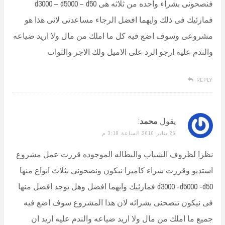
فنصحونى بشراء واحده من ثلاثه هى d3000 – d5000 – d50
فمارئيك فى ذلك وايهما افضل الرجاء مساعدتى لانى هذا هو
مشروعى وسوف اضع فيه كل ما املك من مال ولا اريد ضياعه
والندم عليه ارجو الرد على الاميل ولك الاجر والثواب
REPLY
يقول
محمد
:
25 يناير 2010 الساعة 3:19 م
نظرا لظروف الشباب والبطاله الموجوده قررت عمل مشروع
استديو وقررت شراء كاميرا نيكون ونصحونى بثلاث انواع منها
d3000 -d5000 -d50 فمارئيك وايهما افضل وهل يوجد افضل منها
فى نيكون تنصحنى بشرائه لان هذا المشروع سوف اضع فيه
جميع ما املك من مال ولا اريد ضياعه والندم عليه اريد ان