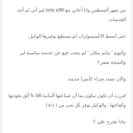
من شهر أغسطس وانا أعاني مع sony a350 غير أني لم أجد
العدسات
حتى أبسط الاكسسوارات لم يستطع توفيرها الوكيل
واليوم ” ماتم مكان ” لم نبحث فيع عن عدسة مناسبة لي
والنتيجة صفر !!
والآن بصدد شراء كاميرا جديدة
قررت أن تكون نيكون بما أن صناعتها ألمانية 100 % أثق بجودتها
وكفاءتها ، والوكيل يوفر كل شي من ( a-z )
ماذا تقترح علي ؟