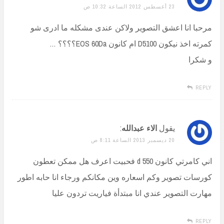
23 أغسطس 2012 الساعة 10:32 ص
مرحبا انا اعشق التصویر ولاکن عندی مشکله ما ادری شو
کمرته اخذ نیکون D5100 ام کانون EOS 60Da؟؟؟؟ …
و شکرا
REPLY
يقول
الاء عبدالله
:
20 ديسمبر 2013 الساعة 8:11 ص
اني كامرتي كانون 550 d فحبيت اعرف هل ممكن تعطون
كورسات تصوير وكم اسعاره وين مكانكم ورجاء انا حابه اطور
مهارت التصوير عندي انا مبتدأة فياريت تردون عليا
REPLY