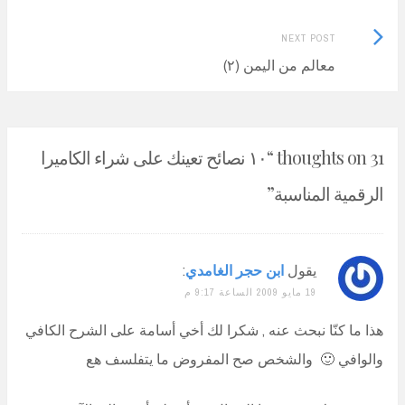
Next
NEXT POST
Post:
معالم من اليمن (٢)
31 thoughts on “
١٠ نصائح تعينك على شراء الكاميرا
الرقمية المناسبة
”
يقول
ابن حجر الغامدي
:
19 مايو 2009 الساعة 9:17 م
هذا ما كنّا نبحث عنه , شكرا لك أخي أسامة على الشرح الكافي
والوافي 🙂 والشخص صح المفروض ما يتفلسف هع