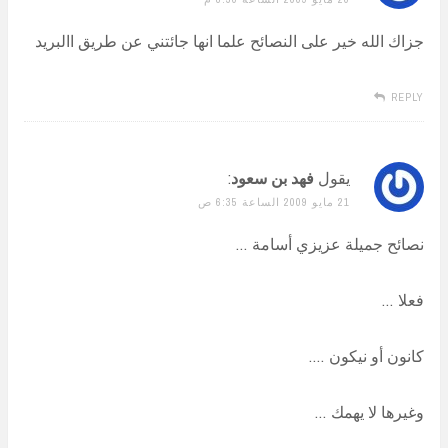
جزاك الله خير على النصائح علما انها جائتني عن طريق االبريد
REPLY
يقول
فهد بن سعود
:
21 مايو 2009 الساعة 6:35 ص
نصائح جميلة عزيزي أسامة …
فعلا …
كانون أو نيكون ….
وغيرها لا يهمك …