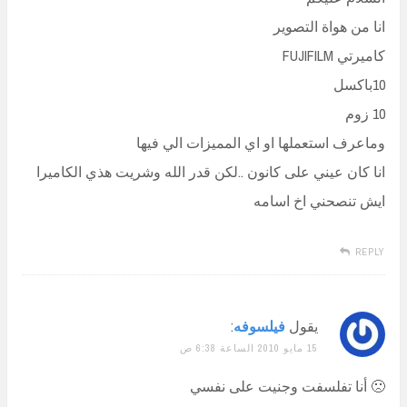
انا من هواة التصوير
كاميرتي FUJIFILM
10باكسل
10 زوم
وماعرف استعملها او اي المميزات الي فيها
انا كان عيني على كانون ..لكن قدر الله وشريت هذي الكاميرا
ايش تنصحني اخ اسامه
REPLY
يقول
فيلسوفه
:
15 مايو 2010 الساعة 6:38 ص
🙁 أنا تفلسفت وجنيت على نفسي