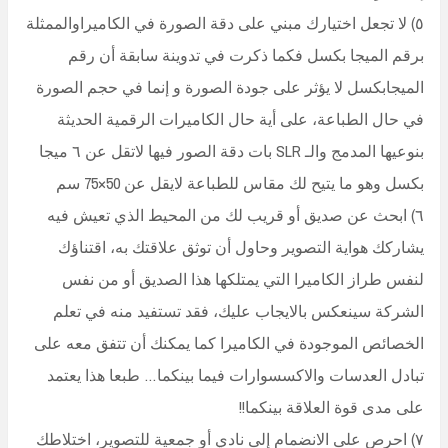
٥) لا تجعل اختيارك مبني على دقة الصورة في الكاميراوالممثلة
برقم الميجا بكسل فكما ذكرت في تدوينة سابقة أن رقم
الميجابكسل لا يؤثر على جودة الصورة و إنما في حجم الصورة
في حال الطباعة، على أية حال الكاميرات الرقمية الحديثة
بنوعيها المدمج والـ SLR بات دقة الصور فيها لاتقل عن ٦ ميجا
بكسل وهو ما يتيح لك مقاس للطباعة لايقل عن 50×75 سم
٦) ابحث عن صديق أو قريب لك من المحيط الذي تعيش فيه
يشاركك هواية التصوير وحاول أن توثق علاقتك به، اقتناؤك
لنفس طراز الكاميرا التي يمتلكها هذا الصديق أو من نفس
الشركة سينعكس بالايجاب عليك، فقد تستفيد منه في تعلم
الخصائص الموجودة في الكاميرا كما يمكنك أن تتفق معه على
تبادل العدسات والاكسسوارات فيما بينكما… طبعا هذا يعتمد
على مدى قوة العلاقة بينكما!!
٧) احرص على الانضمام إلى نادي أو جمعية للتصوير، اختلاطك