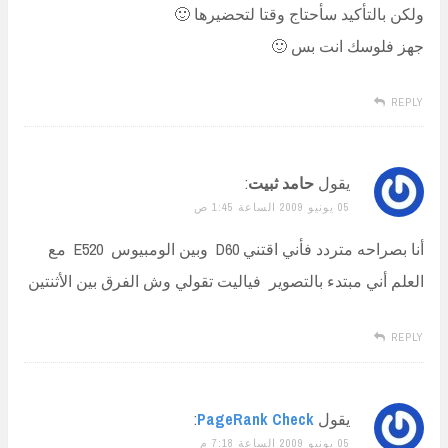
ولكن بالتأكيد سأحتاج وقتا لتحضيرها 🙂
جهز فلوسك انت بس 🙂
REPLY
يقول
حامد ثبيت
:
05 يونيو 2009 الساعة 1:45 ص
أنا بصراحه متردد فأني اقتني D60 وبين الومبيوس E520 مع
العلم أني مبتدء بالتصوير فياليت تقولي وش الفرق بين الأثنتين
REPLY
يقول
PageRank Check
:
05 يونيو 2009 الساعة 7:18 م