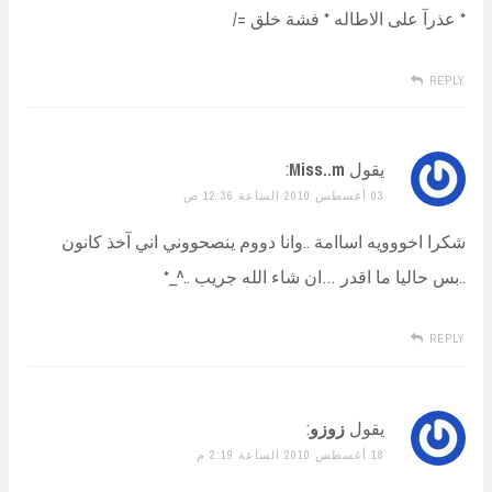
* عذرآ على الاطاله * فشة خلق =/
REPLY
يقول
Miss..m
:
03 أغسطس 2010 الساعة 12:36 ص
شكرا اخووويه اساامة ..وانا دووم ينصحووني اني آخذ كانون
..بس حاليا ما اقدر …ان شاء الله جريب ..^_*
REPLY
يقول
زوزو
:
18 أغسطس 2010 الساعة 2:19 م