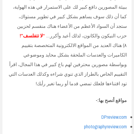
ببيئة المصورين دافع كبير لك على الاستمرار في هذه الهواية،
كما أن ذلك سوف يساهم بشكل كبير في تطوير مستواك،
ستجد أن السواد الأعظم من الأعضاء هناك منقسم لحزبين
حزب النيكون والكانون، لذلك أعيد وأكرر…
“لا تتفلسف”
!
٨) هناك العديد من المواقع الالكترونية المتخصصة بتقييم
الكاميرات والعدسات الملحقة بشكل محايد وموضوعي
وبواسطة مصورين محترفين لهم باع كبير في هذا المجال، اقرأ
التقييم الخاص بالطراز الذي تنوي شراءه وكذلك العدسات التي
تود اقتناءها فلعلك تمضي قدما أو ربما تغير رأيك!
مواقع أنصح بها:-
DPreview
.com
photographyreview.com