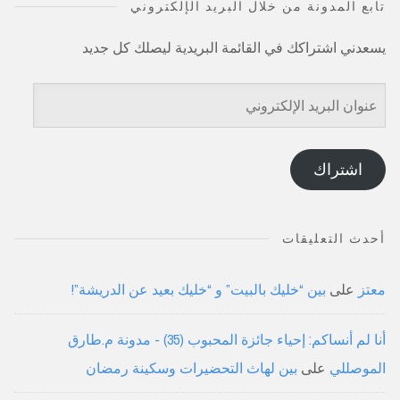
تابع المدونة من خلال البريد الإلكتروني
يسعدني اشتراكك في القائمة البريدية ليصلك كل جديد
عنوان
البريد
الإلكتروني
اشتراك
أحدث التعليقات
معتز
على
بين “خليك بالبيت” و “خليك بعيد عن الدريشة”!
أنا لم أنساكم: إحياء جائزة المحبوب (35) - مدونة م.طارق
الموصللي
على
بين لهاث التحضيرات وسكينة رمضان