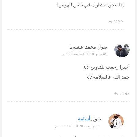
إذا.. نحن نتشارك في نفس الهوس!
REPLY
يقول
محمد عيسى
:
05 مايو 2013 الساعة 8:58 م
أخيرا رجعت للتدوين 🙂
حمد الله عالسلامة 🙂
REPLY
يقول
أسامة
:
10 يوليو 2013 الساعة 6:33 م