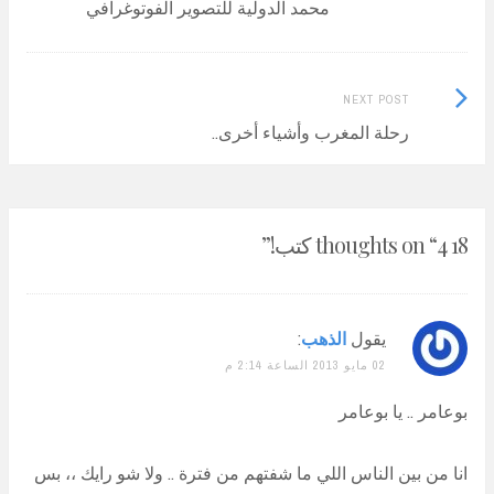
محمد الدولية للتصوير الفوتوغرافي
Next
NEXT POST
Post:
رحلة المغرب وأشياء أخرى..
18 thoughts on “
4 كتب!
”
يقول
الذهب
:
02 مايو 2013 الساعة 2:14 م
بوعامر .. يا بوعامر
انا من بين الناس اللي ما شفتهم من فترة .. ولا شو رايك ،، بس