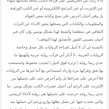
انا لا زلت من الحريصين على قراءة الكتب بكافة أشكالها سواء
عبر الإنترنت أو عبر البرامج الإلكترونية أو عبر الكتب الورقية
بل وفي أحيان أحرص على نسخ وكتابة بعض الفوائد
والمعلومات والكتابات التي يسجلها بعض الأدباء عن التراث
الثقافي في منطقتنا وأنشط لهذا بشكل يوميي وإن كان في
أحيان يصيبني الفتور فأتضايق لهذا التوقف !
بالنسبة لي أن لا أميل لقراءة الروايات بكل صدق وخاصة
الروايات العربية ، لا أذكر أني قرأت رواية عربية وأنهيتها ما
عدى ربما رواية ( ثرثرة فوق النيل ) لنجيب محفوظ واستمتعت
بها بحق وقرأتها مرة وازداد استمتاعي بها أما غيرها من الروايات
فلا أحرص على شراءها بل ولم أحرص حتى على تحميلها من
الإنترنت على الرغم أني أحمل عشرات الكتب بشكل يومي ، ما
عدى ربما رواية حرصت على تحميلها هي رواية لأجاثا كريستي
والتي تتحدث فيها عن مقتل بطلها بوارو ورغم اني حملتها منذ