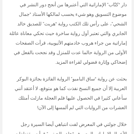
دار “كتّاب” الإماراتية التي أعتبرها من أنجح دور النشر في
موضوع التسويق وهو شيء يحسب لمالكها الأستاذ “جمال
الشحي”، على رأس تلك الكتب رواية “هربت” للصديق خالد
الجابري والتي تعتبر أول رواية ساخرة حيث تحكي معاناة عائلة
إماراتية من جراء هروب خادمتهم الأثيوبية، قرأت الصفحات
الأولى من الرواية حالما عدت للمنزل وقد نجحت بالفعل في
إضحاكي وإثارة فضولي لقراءة المزيد.
بحثت عن رواية “ساق البامبو” الرواية الفائزة بجائزة البوكر
العربية إلا أن جميع النسخ نفذت كما هو متوقع، لا أعتقد أنني
سأعاني كثيرا في الحصول عليها فلم العجلة مازلت أمتلك
العشرات من الروايات التي لم ألمسها إلى الآن!
خلال جولتي في المعرض لفت انتباهي أيضا السيرة رجل
الأعمال الإماراتي المعروف “خلف الحبتور” قرأت مقتطفات