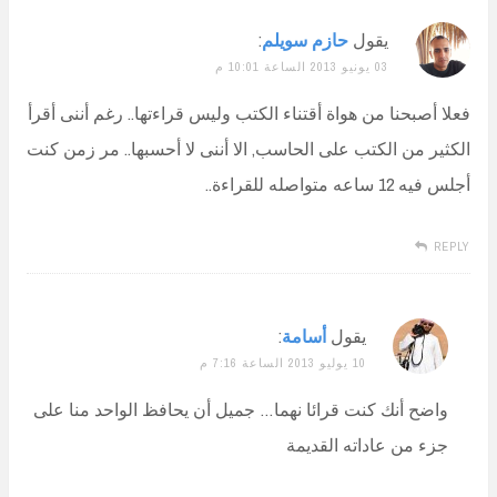
يقول
حازم سويلم
:
03 يونيو 2013 الساعة 10:01 م
فعلا أصبحنا من هواة أقتناء الكتب وليس قراءتها.. رغم أننى أقرأ
الكثير من الكتب على الحاسب, الا أننى لا أحسبها.. مر زمن كنت
أجلس فيه 12 ساعه متواصله للقراءة..
REPLY
يقول
أسامة
:
10 يوليو 2013 الساعة 7:16 م
واضح أنك كنت قرائا نهما… جميل أن يحافظ الواحد منا على
جزء من عاداته القديمة