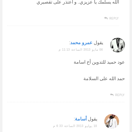
الله يسلمك يا عزيزي.. و أعتذر على تقصيري
REPLY
يقول
عمرو محمد
:
06 مايو 2013 الساعة 11:13 م
عود حميد للتدوين أخ اسامة
حمد الله على السلامة
REPLY
يقول
أسامة
:
10 يوليو 2013 الساعة 6:33 م