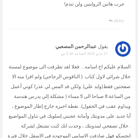
جرب هاتين الروايتين ولن تندم!
REPLY
يقول
عبدالرحمن المصعبي
:
17 مايو 2013 الساعة 5:16 ص
السلام عليكم اخ اسامه… فعلا لقد تطرقت الى موضوع لمستة
خلال شرائي لاول كتاب .( الناقوس الزجاجي) ولم اقرا منه الا
صفحتين فقط(وايد علي). ولكن قد المس لي عذرا كوني أعمل
من الساعة 8 صباحا الى 5 مساء ( مشكلة إلي يدرس هندسة
ويداوم عقب في الحقول).. نقطة اخيره خارج إطار الموضوع ،
أنا جديد على مدونتك وأمانة عجبني إسلوبك في تناول المواضيع
. خلال تصفحي لمدونتك ، وجدت انك كنت تشتغل لشركة
انجسكو فهل صادفت الاسامي الموجوده في الاسفل خلال فترة