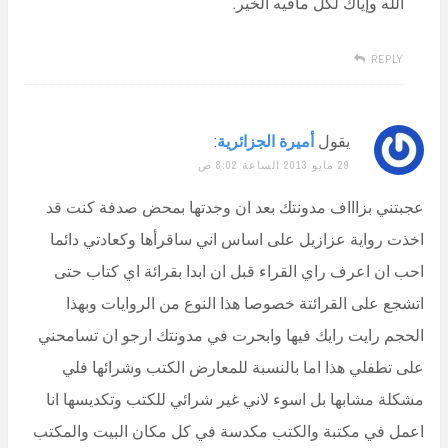
الله وإياك لكل مافيه الخير.
REPLY
يقول
أميرة الجزائرية
:
29 مايو 2013 الساعة 8:02 ص
عجبتني بزاااف مدونتك بعد ان وجدتها بمحض صدفة كنت قد
اخذت رواية عزازيل على اساس اني ساقرأها وكعادتي دائما
احب ان اعرف راي القراء قبل ان ابدا بقرائة اي كتاب حتى
اتشجع على القرائتة خصوصا هذا النوع من الروايات وبهذا
الحجم رايت رايك فيها وابحرت في مدونتك ارجو ان تسامحني
على تطفلي هذا اما بالنسبة للمعارض الكتب وشرائها فلي
مشكلة مشابها بل اسوء لاني غير شرائي للكتب وتكديسها انا
اعمل في مكتبة والكتب مكدسة في كل مكان البيت والمكتب