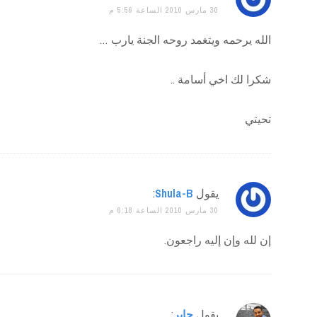
30 مارس 2010 الساعة 5:56 م
الله يرحمه ويتغمد روحه الجنة يارب …
شكرا لك اخي أسامة ..
تحيتي
يقول
Shula-B
:
30 مارس 2010 الساعة 6:18 م
إن لله وإن إليه راجعون.
يقول
جابر
: