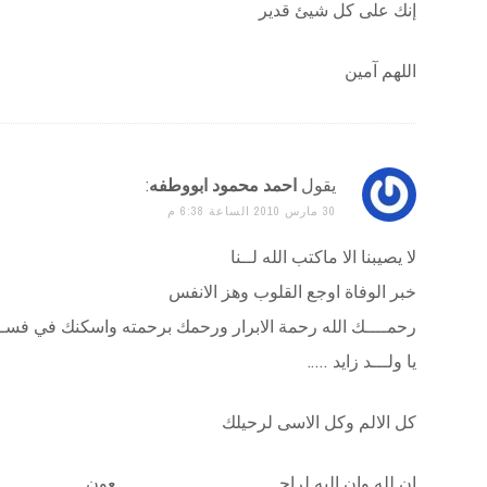
إنك على كل شيئ قدير
اللهم آمين
يقول
احمد محمود ابووطفه
:
30 مارس 2010 الساعة 6:38 م
لا يصيبنا الا ماكتب الله لــنا
خبر الوفاة اوجع القلوب وهز الانفس
رحمــــك الله رحمة الابرار ورحمك برحمته واسكنك في فســـ
يا ولـــد زايد …..
كل الالم وكل الاسى لرحيلك
ان لله وان اليه لراجــــــــــــــــــــــــــــــعون