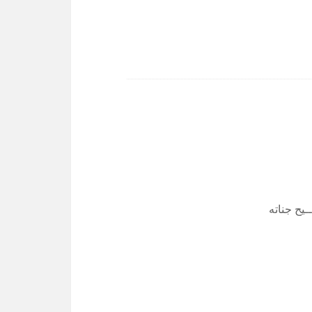
يح جناته