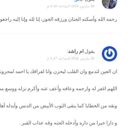
30 مارس 2010 الساعة 6:26 م
رحمه الله وأسكنه الجنان ورزقه الحور، إنا لله وإنا إليه راجعو
يقول
ام راشد
:
30 مارس 2010 الساعة 6:27 م
ان العين لتدمع وان القلب ليحزن وانا لفراقك يا احمد لمحزون
اللهم اغفر له وارحمه وعافه وأعف عنه وأكرم نزله ووسع مدخل
ونقه من الخطايا كما ينقى الثوب الأبيض من الدنس وأبدله أهلا
و دارا خيرا من داره وأدخله الجنه وقه عذاب القبر .