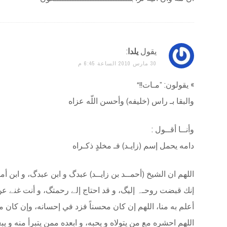
يقول
يلدا
:
30 مارس 2010 الساعة 6:45 م
» يقولون: ”مـات!!“
والبقا بـ راس (خليفه) وأحسن اللّه عزاه
وأنــا أقــول :
دامه يحمل إسم (زايـد) فـ مخلدٍ ذكـراه
اللهم ان الشيخ (أحمــد بن زايــد) عبدگ و ابن عبدگ، و ابن أم
إنك قبضت روحـﮧ إليگ، و قد احتاج إلے رحمتگ، و أنت غنے عن عذا
أعلم به منا، اللهم إن كان محسناً فزد في إحسانه، وإن كان مسي
اللهم احشره مع من يتولاه و يحبه، و ابعده ممن يتبرأ منه و ي