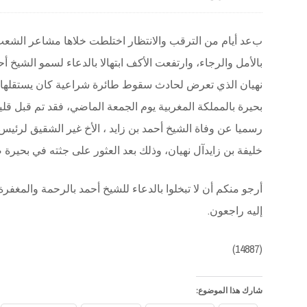
ب
عد أيام من الترقب والانتظار اختلطت خلاها مشاعر الشعب 
بالأمل والرجاء، وارتفعت الأكف ابتهالا بالدعاء لسمو الشيخ أح
نهيان الذي تعرض لحادث سقوط طائرة شراعية كان يستقلها 
بحيرة بالمملكة المغربية يوم الجمعة الماضي، فقد تم قبل قلي
رسميا عن وفاة الشيخ أحمد بن زايد ، الأخ غير الشقيق لرئيس 
خليفة بن زايدآل نهيان، وذلك بعد العثور على جثته في بحيرة 
أرجو منكم أن لا تبخلوا بالدعاء للشيخ أحمد بالرحمة والمغفرة 
إليه راجعون.
(14887)
شارك هذا الموضوع: