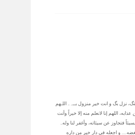
تگ، نزل بگ و انت خير منزول بــﮧ.. اللـهم
به، اللهم إنا لانعلم منه إلا خيراً وأنت
ئاً فتجاوز عن سيئاته، وأغفر لنا وله..
بغضه…. و اجعله في دار خير من داره