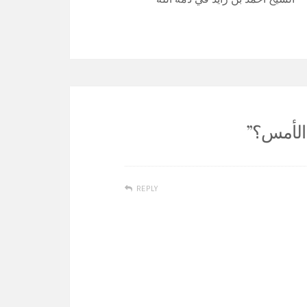
 الأمس؟
”
REPLY