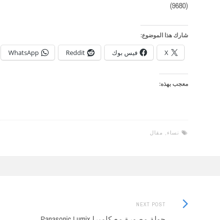
(9680)
شارك هذا الموضوع:
X
فيس بوك
Reddit
WhatsApp
معجب بهذه:
نساء
,
مقال
Next
Post
NEXT POST
Post:
جولة مصورة مع كاميرا Panasonic Lumix