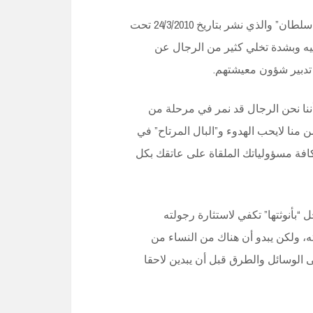
أسوق هذا الكلام ضمن ضمن ردي على مقال للكاتبة “عائشة سلطان” والذي نشر بتاريخ 24/3/2010 تحت
ه وبشدة تخلي كثير من الرجال عن
تدبير شؤون معيشتهم.
ا نحن الرجال قد نمر في مرحلة من
 منا لايحب الهدوء و”البال المرتاح” في
افة مسؤولياتك الملقاة على عاتقك بكل
 “بأنوثتها” تكفي لاستثارة رجولته
ته، ولكن يبدو أن هناك من النساء من
 الوسائل والطرق قبل أن يبدين لاحقا