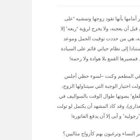
أمامها بأنها تقود زوجها وتمشيه “على
 قبل أن يعجبه، ولا يخرج لرؤية “ربعه” إلا
بايله، هي من حددت توقيت الحمل وموعد
تنادا إلى نظام حياتي قائم على السيادة
د فمصيرها القمع بلا هوادة ولا رحمة!
 في المطعم وكنت –لسوء حظي أجلس
ت اختيار الوجبة التي سيتناولها الزوج،
علع” بصوتها طوال الوقت بالسواليف في
ارى)، وقد كاد المشهد أن يكتمل لو تولت
ولية” و أبى إلا أن يدفع الفاتورة!
ر النساء وترغبون بهم كأزواج مثاليين؟