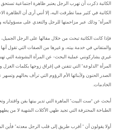
الكاتبة ذكرت أن تهرب الرجل يعتبر ظاهرة اجتماعية تستحق 
الكاتبة في كثير مما تطرقت اليه، إلا أنني أرى أن الظاهرة ا
المرأة” وذلك عبر مزاحمتها للرجل والتعدي على مسؤولياته وص
فإذا كانت الكاتبة تبحث من خلال مقالها على الرجل الجميل، 
والمتفاني في خدمة بيته، و غيرها من الصفات التي تقول أنها
غيري يشاركونني عملية البحث- عن المرأة البشوشة التي تهش
المرأة “الدلوعة” التي تتفنن في إغراق زوجها بكلمات الغزل وال
الصدر الحنون ولأبنائها الأم الرؤوم التي ترأف بحالهم وتسهر
الخادمات.
أبحث عن “ست البيت” الماهرة التي تدير بيتها بفن واقتدار و
الطباخة المحترفة التي تجيد طهي الأكلات الشهية لا من يطهو ل