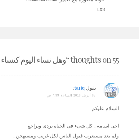
navigation
LX3
55 thoughts on “
وهل نساء اليوم كنساء
يقول
tariq
:
05 أبريل 2010 الساعة 7:33 ص
السلام عليكم
اخى اسامة .. كل شىء فى الحياة تردى وتراجع
ولم يعد مستغرب قبول الناس لكل غريب ومستهجن ..