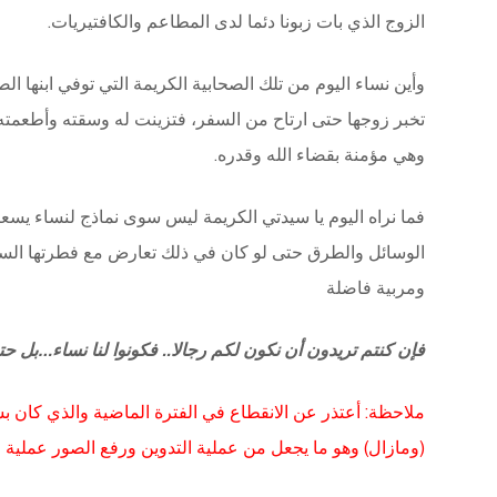
الزوج الذي بات زبونا دئما لدى المطاعم والكافتيريات.
وأين نساء اليوم من تلك الصحابية الكريمة التي توفي ابنها 
تخبر زوجها حتى ارتاح من السفر، فتزينت له وسقته وأطعمته 
وهي مؤمنة بقضاء الله وقدره.
فما نراه اليوم يا سيدتي الكريمة ليس سوى نماذج لنساء ي
الوسائل والطرق حتى لو كان في ذلك تعارض مع فطرتها الس
ومربية فاضلة
فإن كنتم تريدون أن نكون لكم رجالا.. فكونوا لنا نساء…بل حتى
ملاحظة: أعتذر عن الانقطاع في الفترة الماضية والذي كان
(ومازال) وهو ما يجعل من عملية التدوين ورفع الصور عملية 