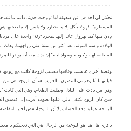
تحكي لي إحداهن عن صديقة لها تزوجت حديثا، دائما ما تتفاخر 
المسطرة”، فهو لا يأكل إلا ما تختاره ولا يلبس إلا ما يعجبها هي
بإذن منها كما يهرول عائدا إليها بمجرد “رنة” واحدة على مو
الولادة واسم المولود بعد أكثر من سنة على زواجهما، وذلك اس
المطلقة لها، و”ياويله وسواد ليله” إن بدت منه أية بوادر للتمر
وقصة أخرى عايشت وقائعها بنفسي لزوجة كانت مع زوجها
قبالتهما أنا وحرمي المصون ، الغريب هو أن الزوجة هي من تول
وهي من نادت على النادل وطلبت الطعام، وهي التي كانت “تل
حين كان الزوج يكتفي بالرد عليها بصوت أقرب إلى (همس العذ
الزوجة عملية دفع الحساب إلا أن الزوج انتفض أخيرا انتفاضة”رج
يا ترى هل هذا هو النوعية من الرجال هي التي تعجبكم يا معش