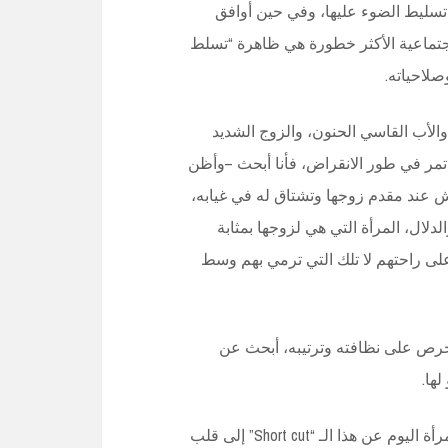
تسليط الضوء عليها، وفي حين أوافق
لاجتماعية الأكثر خطورة هي ظاهرة “تسلط
لاحياته.
والأب القاسي الحنون، والزوج الشديد
 تمر في طور الانقراض، فأنا أبحث –وأظن
 عند مقدم زوجها وتشتاق له في غيابه،
دلال، المرأة التي هي لزوجها بمثابة
 على راحتهم لا تلك التي ترمي بهم وسط
تحرص على نظافته وترتيبه، أبحث عن
ها.
أولا يقولون أن ” أقرب طريق إلى قلب الرجل معدته” فأين المرأة اليوم عن هذا الـ “Short cut” إلى قلب