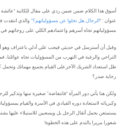
عنوان : “
الرجال..هل تخلوا عن مسؤولياتهم؟”
والذي انتقدت في
مسؤولياتهم تجاه أسرهم واعتمادهم الكلي على زوجاتهم في 
وقبل أن أسترسل في حديثي فيجب علي أدلي باعتراف وهو أنن
التراخي والرغبة في التهرب من المسؤوليات تجاه عوائلنا، فمن
ظل استعداد الشريك الآخرعلى القيام بجميع مهماتك وتحمل ك
رحابة صدر؟
ولكن هنا يأتي دور المرأة “فانتفاضة” صغيرة منها وتذكير للرجل
وكبريائه لاستعادة دوره القيادي في الأسرة والقيام بمسؤوليا
يستمتعن بحمل أثقال الرجل بل ويسعىين للاستيلاء عليها بشتى
شعورا مريرا بالندم على هذه الخطوة!