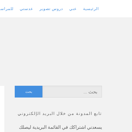
الرئيسية
عني
دروس تصوير
عدستي
للمراسل
Skip
to
content
البحث
عن:
تابع المدونة من خلال البريد الإلكتروني
يسعدني اشتراكك في القائمة البريدية ليصلك