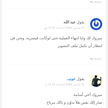
REPLY
يقول
عبد الله
:
25 مارس 2009 الساعة 10:39 ص
مبروك لك ولنا انتهاء العملية حتى لوكانت قيصريه، ونحن في
انتظار أن تكمل ملف التصوير
REPLY
يقول
عونيــ
:
25 مارس 2009 الساعة 12:51 م
مبروك أخي أسامة
صار إلك نفس هلأ تدوّن و بالك مرتاح