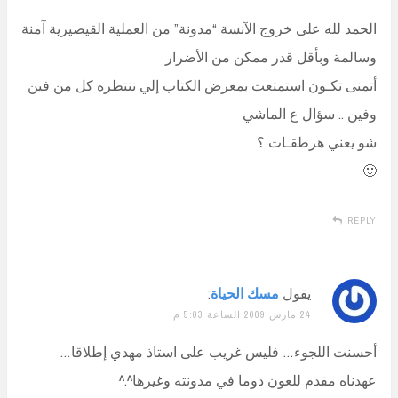
الحمد لله على خروج الآنسة “مدونة” من العملية القيصيرية آمنة
وسالمة وبأقل قدر ممكن من الأضرار
أتمنى تكـون استمتعت بمعرض الكتاب إلي ننتظره كل من فين
وفين .. سؤال ع الماشي
شو يعني هرطقـات ؟
🙂
REPLY
يقول
مسك الحياة
:
24 مارس 2009 الساعة 5:03 م
أحسنت اللجوء… فليس غريب على استاذ مهدي إطلاقا…
عهدناه مقدم للعون دوما في مدونته وغيرها^.^