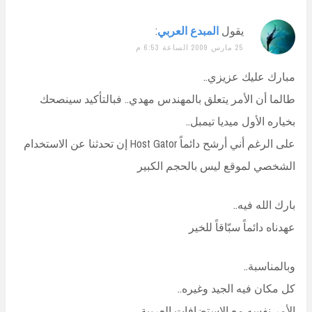
يقول
المبدع العربي
:
25 مارس 2009 الساعة 6:53 م
مبارك عليك عزيزي..
طالما أن الأمر يتعلق بالمهندس مهدي.. فبالتأكيد سينصحك
بخياره الأول ميديا تيمبل..
على الرغم أني أرشح دائماً Host Gator إن تحدثنا عن الاستخدام
الشخصي لموقع ليس بالحجم الكبير
بارك الله فيه..
عهدناه دائماً سبّاقاً للخير
وبالمناسبة..
كل مكان فيه الجيد وغيره..
الأمر نفسه مع الاستضافات العربية..