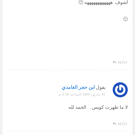
أشوف ههههههههههههه 🙂
🙂
REPLY
يقول
ابن حجر الغامدي
:
25 مارس 2009 الساعة 3:19 م
لا ما ظهرت كويس , الحمد لله
REPLY