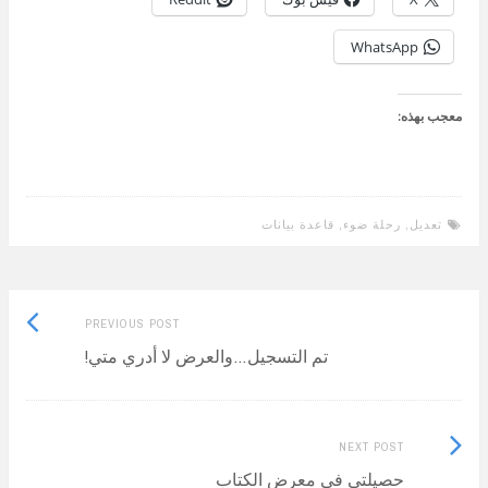
WhatsApp
معجب بهذه:
تعديل
,
رحلة ضوء
,
قاعدة بيانات
Previous
Post
PREVIOUS POST
post:
تم التسجيل…والعرض لا أدري متي!
navigation
Next
NEXT POST
Post:
حصيلتي في معرض الكتاب