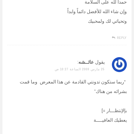
حمداً لله على السلامة
وإن شاء الله للأفضل دائماً وابداً
وتحياتي لك ولمحبيك
REPLY
يقول
عائــشه
:
25 مارس 2009 الساعة 10:27 ص
“ربما ستكون تدونتي القادمة عن هذا المعرض وما قمت
بشرائه من هناك”
بإلإنتظـــار =]
يعطيك العافيــــة