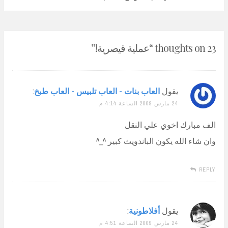
23 thoughts on “
عملية قيصرية!
”
يقول
العاب بنات - العاب تلبيس - العاب طبخ
:
24 مارس 2009 الساعة 4:14 م
الف مبارك اخوي علي النقل
وان شاء الله يكون الباندويث كبير ^_^
REPLY
يقول
أفلاطونية
:
24 مارس 2009 الساعة 4:51 م