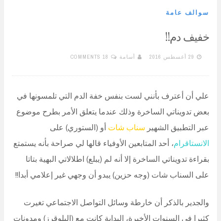
سوالف عامة
خفيف دم!!
29 أغسطس 2016
أسامة
18 COMMENTS
علي أن أعترف بأنني لست بنفس خفة الدم التي تلمسونها في
بعض تدويناتي الساخرة وذلك عندما يتعلق الأمر بطرح موضوع
عبر التطبيق الشهير
سناب شات
أو (الستوري) على
الانستاقرام
، أحد المتابعين الأوفياء قالها لي صراحة بأنه يستمتع
بقراءة تدويناتي الساخرة إلا أنه لم (يبلع) اطلالاتي البهية بتاتا
على السناب شات (وجه حزين) يبدو أن وجهي غير إعلامي أبدا!!
والجدير بالذكر أن خارطة وسائل التواصل الاجتماعي تغيرت
كثيرا في السنوات الأخيرة، البداية كانت مع (البلوقرز) ومدونات