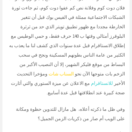
فلان دوت كوم وفلانة نص كم عفوا دوت كوم، ثم جاءت ثورة
الشبكات الاجتماعية ممثلة في الفيس بوك قبل أن تتغير
الخارطة مجددا مع ظهور تطبيق تويتر الذي حد من ثرثرة
البلوقرز أمثالي وقتها ب 140 حرف فقط، و حمي الوطيس مع
إطلاق الانستاقرام قبل عدة سنوات الذي كشف لنا ما يعذب به
الكثير من عامة الناس بطونهم المسكينة ونجح في سحب
البساط من موقع فليكر الشهير، إلا أن النصيب الأكبر من
الزخم بات متوجها الآن نحو
السناب شات
ومؤخرا التحديث
الأخير
للانستاقرام
مع الاعلان عن ميزة الستوري والتي أثارت
ضجة كبيرة عند انطلاقتها قبل عدة أسابيع.
وفي ظل ما ذكرته أعلاه، هل مازال للتدوين حظوة ومكانة
على الويب أم صار من ذكريات الزمن الجميل؟