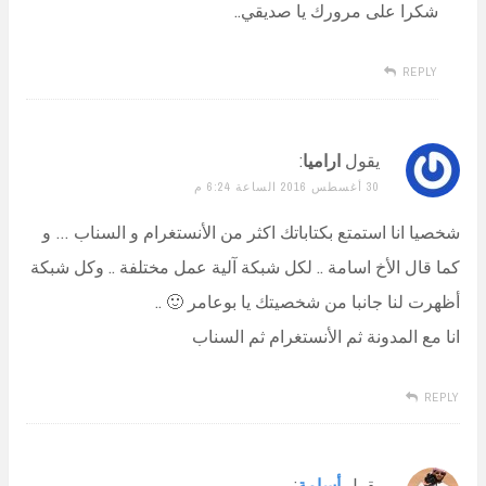
شكرا على مرورك يا صديقي..
REPLY
يقول
اراميا
:
30 أغسطس 2016 الساعة 6:24 م
شخصيا انا استمتع بكتاباتك اكثر من الأنستغرام و السناب … و
كما قال الأخ اسامة .. لكل شبكة آلية عمل مختلفة .. وكل شبكة
أظهرت لنا جانبا من شخصيتك يا بوعامر 🙂 ..
انا مع المدونة ثم الأنستغرام ثم السناب
REPLY
يقول
أسامة
: