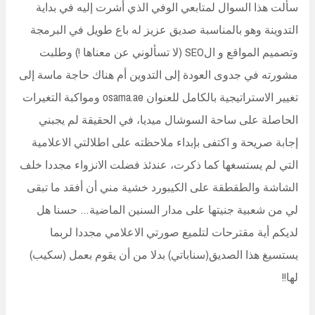
سألت هذا السوال لمتابعي الوفي الذي أشرت إليه في بداية
التدوينة وهو بالمناسبة صديق عزيز له باع طويل في البرمجة
وتصميم المواقع و الSEO (لا تسألوني عن معناها !) وطلبت
مشورته في جدوى العودة إلى التدوين أم هناك حاجة ماسة إلى
تغيير الاستراتيجية بالكامل للعنوان osama.ae ومواكبة التغيرات
الحاصلة على ساحة السوشال ميديا، في الحقيقة لم يجبني
إجابة صريحة و اكتفى بإبداء ملاحظته على اطلالتي الاعلامية
التي لم يستسغها كما ذكرت، عندئذ فضلت الانزواء مجددا خلف
الشاشة والطقطقة على الكيبورد خشية مني أن أفقد ما تبقى
لي من شعبية جنيتها على مدار السنين الماضية… حسنا هل
لديكم أية مقترحات لتلميع صورتي الاعلامي مجددا لربما
يستسيغ هذا الصديق(سناباتي) بدلا من أن يقوم بعمل (سكيب)
لها!!