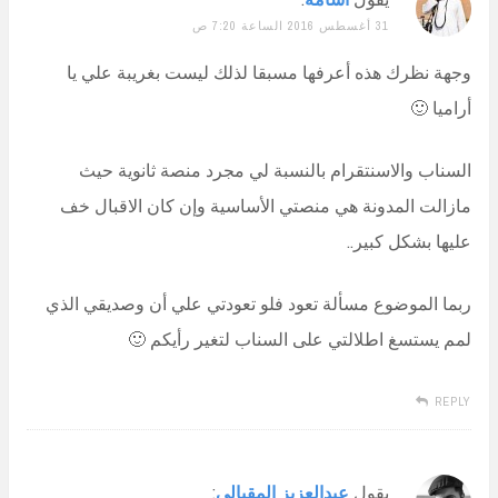
31 أغسطس 2016 الساعة 7:20 ص
وجهة نظرك هذه أعرفها مسبقا لذلك ليست بغريبة علي يا
أراميا 🙂
السناب والاسنتقرام بالنسبة لي مجرد منصة ثانوية حيث
مازالت المدونة هي منصتي الأساسية وإن كان الاقبال خف
عليها بشكل كبير..
ربما الموضوع مسألة تعود فلو تعودتي علي أن وصديقي الذي
لمم يستسغ اطلالتي على السناب لتغير رأيكم 🙂
REPLY
يقول
عبدالعزيز المقبالي
: