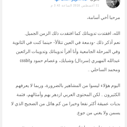
31 أغسطس 2016 الساعة 3:43 م
مرحبا أخي أسامة،
الله، افقتدت تدويناتك كما افتقدت ذلك الزمن الجميل.
نعم أذكر ذلك -ودمعة في العين تتلألأ- حينما كنت في الثانوية
وفي المرحلة الجامعية وأنا أقرأ تدويناتك وتدوينات الرائعين
عبدالله المهيري (سردال) وشبايك، وعصام حمود وcssbit
ومحمد الساحلي ..
اليوم هؤلاء ليسوا من المشاهير بالضرورة، وربما لا يعرفهم
الكثيرون .. لكن المحتوى العربي ازدهر بهم وأمثالهم، فثمة
بديات عميقة أكثر نفعا وخيرا من كم هائل من الضجيج الذي لا
يسمن ولا يغني من جوع.