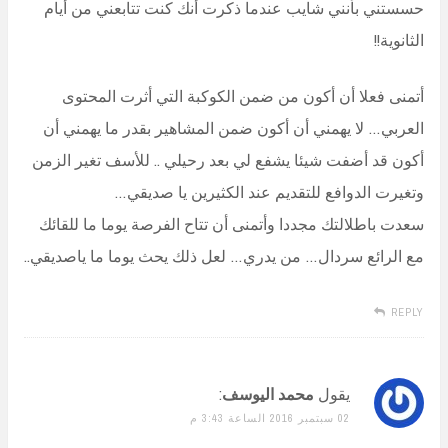
حسستني بأنني شايب عندما ذكرت أنك كنت تتابعني من أيام
الثانوية!!
أتمنى فعلا أن أكون من ضمن الكوكبة التي أثرت المحتوى
العربي… لا يهمني أن أكون ضمن المشاهير بقدر ما يهمني أن
أكون قد أضفت شيئا يشفع لي بعد رحيلي .. للأسف تغير الزمن
وتغيرت الدوافع للتقديم عند الكثيرين يا صديقي…
سعدت باطلالتك مجددا وأتمنى أن تتاح الفرصة يوما ما للقائك
مع الرائع سردال… من يدري… لعل ذلك يحث يوما ما ياصديقي..
REPLY
يقول
محمد اليوسف
:
02 سبتمبر 2016 الساعة 3:43 م