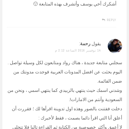
أشكرك أخي يوسف وأتشرف بهذه المتابعة 🙂
REPLY
يقول
رحمة
:
14 نوفمبر 2016 الساعة 2:12 م
سجلني متابعة جديدة ، هناك رواد ومتابعون لكل وسيلة تواصل .
اليوم بحثت عن افضل المدونات العربية فوجدت مدونتك من
ضمن القائمة.
وشدني اسمك حيث ينتهي بالزبيدي كما ينتهي اسمي ، ونحن من
السعودية وأنتم من الامارات!.
دخلت ففتنت بالصور وهذه اول تدوينة اقرأها لك ؛ فقررت أن
أعلق أنا التي اقرأ دائما بصمت ، فقط لأخبرك :
لا أعمق وأكثر خصوصية من الكتابة ثم القراءة تاليا فلا تتخلى