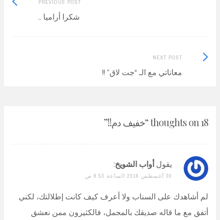
Previous
Post
PREVIOUS POST
post:
شكرا أراميا ..
navigation
Next
NEXT POST
Post:
معاناتي مع الـ “جت لاق” !!
18 thoughts on “
خفيف دم!!
”
يقول
أواب الشويخ
:
30 أغسطس 2016 الساعة 8:53 ص
لم أشاهدك على السناب ولا أعرف كيف كانت إطلالتك، لكني
أتفق مع ما قاله صديقك بالمجمل، فالكثيرون ممن نعشق