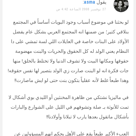
يقول
asma
:
27 نوفمبر 2008 الساعة 4:42 ص
لو بحثنا في موضوع أسباب وجود البويات أساساً في المجتمع
بنلاقي كتير؛ من ضمنها انه المجتمع العربي بشكل عام يفضل
الأولاد على البنات خاصة في العايلات اللي لسة تمشي على دا
النظام يعني الولد له كل الحقوق والحريات والبنت مهضومة
حقوقها ومكانها البيت ولا تشوف الدنيا ولا تختلط بالخلق! منها
جات فكرة انه لو البنت صارت زي الولد بتصير لها نفس حقوقه!
وهدا طبعاً غلط لأنه عقلياً بتكون بنت حتى لو ايش ماصارت!!
في ماليزيا نشتكي من ظاهرة المخنثين أو الليدي بوي أشكال لا
تمت للأنوثة بـ صلة وتشوفهم في الليل على الشوارع والبارات
بأشكال ماتقول بعدها يارب لا تبلانا وأولادنا!!
العبء الأكبر طبعاً يقع على الأهل بحكم انهم المسؤولين عن