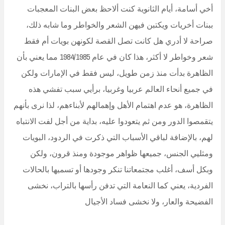
أخي أسامة، أيام الثانوية كنت ألاحظ بعض البنات المعجبات
ببنات أخريات ويكتبن فيهن الشعر والخواطر وما شابه ذلك،
صراحة لا أدري هل كانت تصل القصة لكونهن بويات أم فقط
شعر وخواطر لا أكثر، هذا كان في عام 1984/1985 مما يعني بأن
الظاهرة بدأت منذ زمن طويل، ليس فقط في الإمارات ولكن
في جميع أنحاء العالم عربيا وغربيا، برأيي سبب تفشي هذه
الظاهرة، هو عدم اهتمام الأهل وإهمالهم لأبناءهم، لذا نرى بأنهم
يتقمصوا الدور ومن ثم يتعودوا عليه، بداية من أجل لفت الانتباه
لهم، بالإضافة لباقي الأسباب التي ذكرت في الردود، البويات
ومثليي الجنس، جميعها ظواهر موجودة ومنذ قرون، ولكن
وبكل أسف، أغلب مجتمعاتنا تنكر وجودها أو تسميها بالحالات
الفردية، يعني كما النعامة التي تدفن رأسها بالتراب، نخشى
الفضيحة والعار، ولا نخشى فساد الأجيال