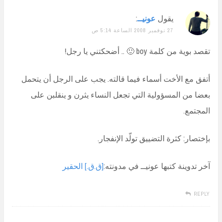
يقول
عونيــ
:
27 نوفمبر 2008 الساعة 5:14 ص
تقصد بوية من كلمة boy 🙂 .. أضحكتني يا رجل!
أتفق مع الأخت أسماء فيما قالته. يجب على الرجل أن يتحمل
بعضا من المسؤولية التي تجعل النساء يثرن و ينقلبن على
المجتمع.
بإختصار: كثرة التضييق تولّد الإنفجار.
آخر تدوينة كتبها عونيــ في مدونته:
[ق.ق.] الحقير
REPLY