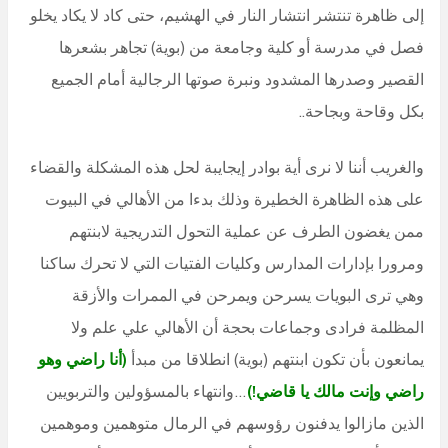
إلى ظاهرة تنتشر انتشار النار في الهشيم، حتى كاد لا يكاد يخلو
فصل في مدرسة أو كلية وجامعة من (بوية) تجاهر بشعرها
القصير وصدرها المشدود ونبرة صوتها الرجالية أمام الجميع
بكل وقاحة وبجاحة..
والغريب أننا لا نرى أية بوادر إيجايبة لحل هذه المشكلة والقضاء
على هذه الظاهرة الخطيرة وذلك بدءا من الأهالي في البيوت
ممن يغضون الطرف عن عملية التحول التدريجية لابنتهم
ومرورا بإدارات المدارس وكليات الفتيات التي لا تحرك ساكنا
وهي ترى البويات يسرحن ويمرحن في الممرات والأزقة
المظلمة فرادى وجماعات بحجة أن الأهالي علي علم ولا
يمانعون بأن تكون ابنتهم (بوية) انطلاقا من مبدأ
(أنا راضي وهو
راضي وإنت مالك يا قاضي!)
…وانتهاء بالمسؤولين والتربويين
الذين مازالوا يدفنون رؤوسهم في الرمال متوهمين وموهمين