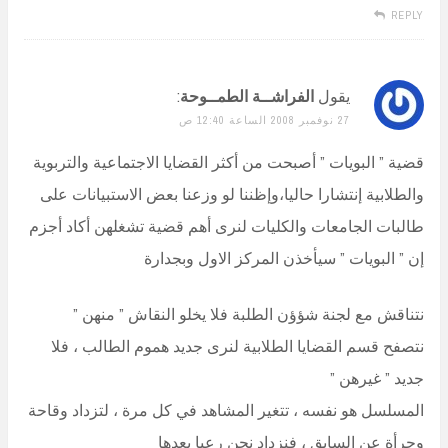
REPLY
يقول
الفراشــة الطمــوحة
:
27 نوفمبر 2008 الساعة 12:40 ص
قضية ” البويات ” أصبحت من أكثر القضايا الاجتماعية والتربوية
والطلابية إنتشارا حاليا،وإظننا لو وزعنا بعض الاستبيانات على
طالبات الجامعات والكليات لنرى أهم قضية تشغلهن أكاد أجزم
إن ” البويات ” سيأخذن المركز الاول وبجدارة
نتناقش مع لجنة شؤؤن الطلبة فلا يخلو النقاش ” منهن ”
نتصفح قسم القضايا الطلابية لنرى جديد هموم الطالب ، فلا
جديد ” غيرهن ”
المسلسل هو نفسه ، تتغير المشاهد في كل مرة ، لتزداد وقاحة
وجرأة عن السابق ، فنزداد نحن رعبا بعدها