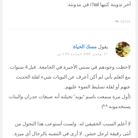
آخر تدوينة كتبها r7aal في مدونته:
REPLY
يقول
مسك الحياة
:
27 نوفمبر 2008 الساعة 2:54 ص
لاحظت وجودهم في سنتي الأخيرة في الجامعة.. قبل 4 سنوات..
مع العلم بأني لم أكن أعرف عن البويات شيء لقلة الحديث
عنهم أو لقلة تسليط الضوء عليهم..
(أول مرة سمعت باسم “بويه” تخيلته أنه صبغات جدران والبنات
يستخدمونه ^.^)
لا أعلم السبب الحقيقي له.. ولست أستوعب هذا التحول من
أنثى رقيقة لرجل خشن.. لا أرى في التشبه بالرجال أي ميزة..