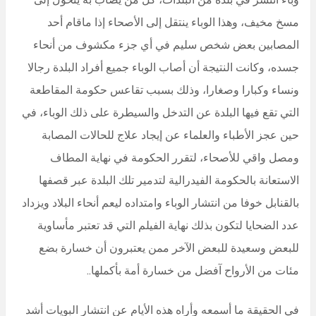
مسخ مخيف، وهذا الوباء ينتقل إلى الأصحاء إذا ماقام أحد
المصابين بعض شخص سليم في أي جزء مكشوف من أنحاء
جسده، وكانت النتيجة أن أصاب الوباء جميع أفراد البلدة رجالا
ونساء وكبارا وصغارا، وذلك بسبب تقاعس حكومة المقاطعة
التي تقع فيها البلدة عن التدخل والسيطرة على ذلك الوباء، في
حين عجز الأطباء والعلماء عن إيجاد علاج للحالات المصابة
ومصل واقي للأصحاء، لتقرر الحكومة في نهاية المطاف
الاستعانة بالحكومة الفيدرالية لتدمير تلك البلدة عبر قصفها
بالقنابل خوفا من انتشار الوباء وامتداده ليعم أنحاء البلاد ويزداد
عدد الضحايا لتكون بذلك نهاية الفيلم التي قد تعتبر مأساوية
للبعض وسعيدة للبعض الآخر ممن يعتبرون أن خسارة بضع
مئات من الأرواح آفضل من خسارة أمة بأكملها..
في الحقيقة ما أسمعه وأراه هذه الأيام عن انتشار البويات أشد