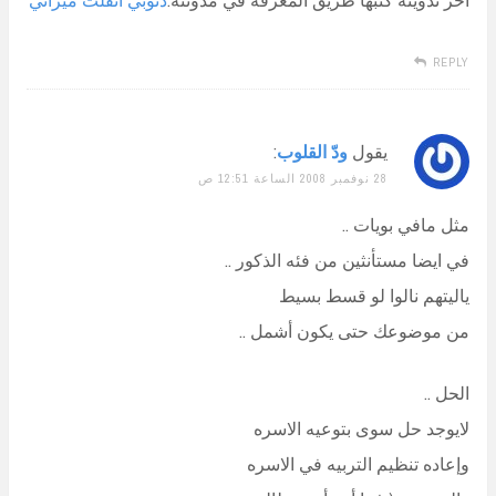
REPLY
يقول
ودّ القلوب
:
28 نوفمبر 2008 الساعة 12:51 ص
مثل مافي بويات ..
في ايضا مستأنثين من فئه الذكور ..
ياليتهم نالوا لو قسط بسيط
من موضوعك حتى يكون أشمل ..
الحل ..
لايوجد حل سوى بتوعيه الاسره
وإعاده تنظيم التربيه في الاسره