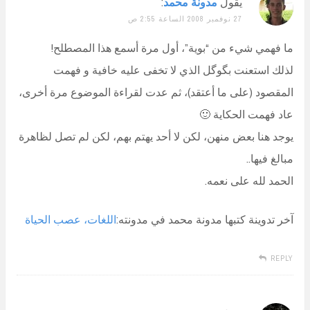
يقول
مدونة محمد
:
27 نوفمبر 2008 الساعة 2:55 ص
ما فهمي شيء من “بوية”، أول مرة أسمع هذا المصطلح!
لذلك استعنت بگوگل الذي لا تخفى عليه خافية و فهمت
المقصود (على ما أعتقد)، ثم عدت لقراءة الموضوع مرة أخرى،
عاد فهمت الحكاية 🙂
يوجد هنا بعض منهن، لكن لا أحد يهتم بهم، لكن لم تصل لظاهرة
مبالغ فيها..
الحمد لله على نعمه.
آخر تدوينة كتبها مدونة محمد في مدونته:
اللغات، عصب الحياة
REPLY