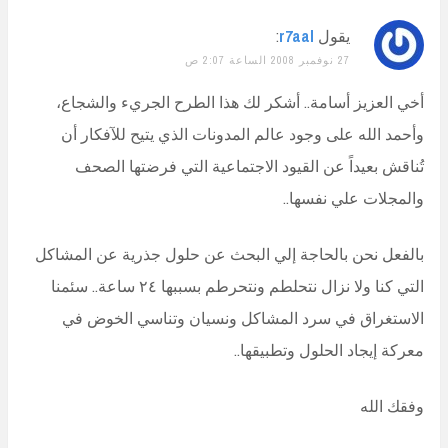
يقول
r7aal
:
27 نوفمبر 2008 الساعة 2:07 ص
أخي العزيز أسامة.. أشكر لك هذا الطرح الجريء والشجاع،
وأحمد الله على وجود عالم المدونات الذي يتيح للآفكار أن
تُناقش بعيداً عن القيود الاجتماعية التي فرضتها الصحف
والمجلات علي نفسها..
بالفعل نحن بالحاجة إلي البحث عن حلول جذرية عن المشاكل
التي كنا ولا نزال نتحلطم ونتحرطم بسببها ٢٤ ساعة.. سئمنا
الاستغراق في سرد المشاكل ونسيان وتناسي الخوض في
معركة إيجاد الحلول وتطبيقها..
وفقك الله