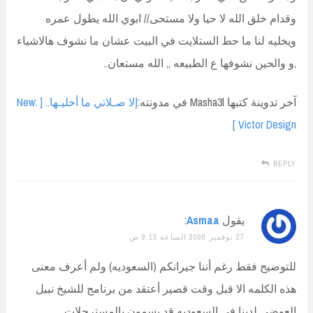
وقدام خلق الله لا حيا ولا مستحى// ابوي الله يطول عمره
ويخليه لنا ما حط الستلايت في البيت عشان ما نشوف هالاشياء
,و والحين نشوفها ع الطبيعه ,, الله مستعان..
آخر تدوينة كتبها Masha3l في مدونته:
إلا صـلاتي ما أخليـها.. [ New:
Victor Design ]
REPLY
يقول
Asmaa
:
27 نوفمبر 2008 الساعة 9:13 ص
للتوضيح فقط رغم أننا جيرانكم (السعوديه) ولم أعرف معنى
هذه الكلمه الا قبل وقت قصير أعتقد من برنامج للشيخ نبيل
العوضي لدينا في السعوديه قد يسمون بالمسترجلات