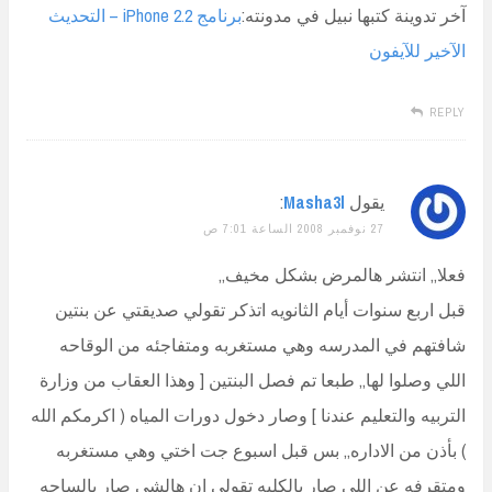
آخر تدوينة كتبها نبيل في مدونته:
برنامج iPhone 2.2 – التحديث
الآخير للآيفون
REPLY
يقول
Masha3l
:
27 نوفمبر 2008 الساعة 7:01 ص
فعلا,, انتشر هالمرض بشكل مخيف,,
قبل اربع سنوات أيام الثانويه اتذكر تقولي صديقتي عن بنتين
شافتهم في المدرسه وهي مستغربه ومتفاجئه من الوقاحه
اللي وصلوا لها,, طبعا تم فصل البنتين [ وهذا العقاب من وزارة
التربيه والتعليم عندنا ] وصار دخول دورات المياه ( اكرمكم الله
) بأذن من الاداره,, بس قبل اسبوع جت اختي وهي مستغربه
ومتقرفه عن اللي صار بالكليه تقولي ان هالشي صار بالساحه