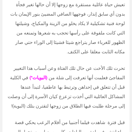
تعيش حياة عائلية مستقرة مع زوجها إلا أن حالها تغير فجأة
بدون أي سابق إنذار، فوجهها الصافي المضيئ بنور الإيمان بات
لوحة فنية تشكيلية لا يكاد يخلو من الزينة والمكياج، وشيلتها
التي كانت ملفوفة على رأسها تحجب به شعرها وتمنعه من
الظهور للغرباء صار يتراجع شيئا فشيئا إلى الوراء حتي صار
مكانه الثابت معلقا على الكتف.
تحرت تلك الأخت عن حال تلك الفتاة وعن أسباب هذا التغيير
المفاجئ فعلمت أنها تعرفت إلى شلة من
(البويات*)
في الكلية
قبل أن تتعلق في إحداهن وترتبط بها عاطفيا، لتبدأ عندها
المشاكل العائلية التي أخذت تزعزع كيان الأسرة إلى أن وصلت
إلى مرحلة طلبت فيها الطلاق من زوجها لتقترن بتلك (البوية)!
قبل فترة شاهدت فيلما أجنبيا من أفلام الرعب يحكي قصة
وباء انتشر في بلدة من البلدات، كل من يصاب به يتحول إلى