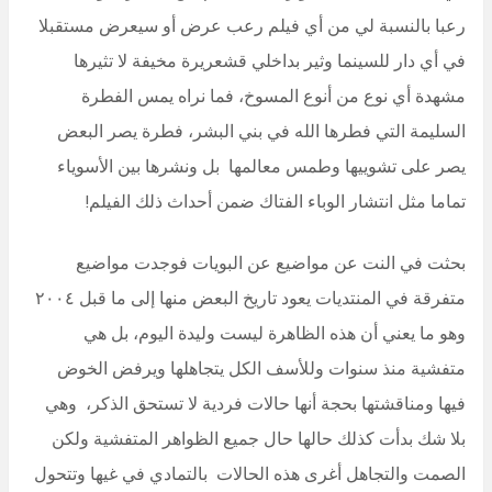
رعبا بالنسبة لي من أي فيلم رعب عرض أو سيعرض مستقبلا
في أي دار للسينما وثير بداخلي قشعريرة مخيفة لا تثيرها
مشهدة أي نوع من أنوع المسوخ، فما نراه يمس الفطرة
السليمة التي فطرها الله في بني البشر، فطرة يصر البعض
يصر على تشوييها وطمس معالمها بل ونشرها بين الأسوياء
تماما مثل انتشار الوباء الفتاك ضمن أحداث ذلك الفيلم!
بحثت في النت عن مواضيع عن البويات فوجدت مواضيع
متفرقة في المنتديات يعود تاريخ البعض منها إلى ما قبل ٢٠٠٤
وهو ما يعني أن هذه الظاهرة ليست وليدة اليوم، بل هي
متفشية منذ سنوات وللأسف الكل يتجاهلها ويرفض الخوض
فيها ومناقشتها بحجة أنها حالات فردية لا تستحق الذكر، وهي
بلا شك بدأت كذلك حالها حال جميع الظواهر المتفشية ولكن
الصمت والتجاهل أغرى هذه الحالات بالتمادي في غيها وتتحول