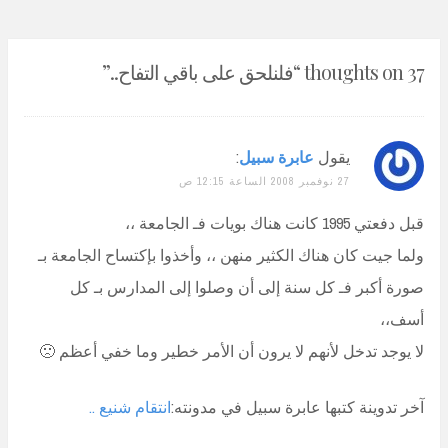
37 thoughts on “
فلنلحق على باقي التفاح..
”
يقول
عابرة سبيل
:
27 نوفمبر 2008 الساعة 12:15 ص
قبل دفعتي 1995 كانت هناك بويات فـ الجامعة ،،
ولما جيت كان هناك الكثير منهن ،، وأخذوا بإكتساح الجامعة بـ
صورة أكبر فـ كل سنة إلى أن وصلوا إلى المدارس بـ كل
أسف،،
لا يوجد تدخل لأنهم لا يرون أن الأمر خطير وما خفي أعظم 🙁
آخر تدوينة كتبها عابرة سبيل في مدونته:
انتقام شنيع ..