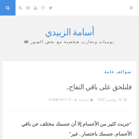
arch
Snapchat
RSS
YouTube
Instagram
Twitter
أسامة الزبيدي
Skip
to
يوميات وتجارب شخصية مع بعض الصور 📸
content
سوالف عامة
فلنلحق على باقي التفاح..
26 نوفمبر 2008
أسامة
37 COMMENTS
“جربت كثير من الأجسام إلا أن جسمك مختلف عن باقي
الأجسام..جسمك باختصار.. غير”