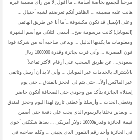
مرحباً للجميع بخاصة أسامة… ما أقول إلا من رأى مصيبة غيره
هانت عليه مصيبته … الظاهر أنكم تعرضتم لشبه أحتيال …
وعلى الإيميل قد تكون مكشوفة…أما أنا عن طريق الهاتفي
(الموبايل) كانت مرسومة صح… أسمي الثلاثي مع أسم الشهرة
ومعلومات ما يكذبها الدليل … ويدعي صاحبه أنه من شركة فودا
فون المصرية … وأني فزت بجائزة وقدرة 1000000 ريال
سعودي… عن طريق السحب على أرقام الأكثر تفاعلاً
بالأشتراك بالخدمات عبر الموبايل … وأني لا بد أن أرسل وثائقي
عبر الفاكس أولاً… حتى يتم لي الحجز بالفندق… حتى يوم
إستلام الجائزة يتأكد من وجودي حتى الصحافة أتكون حاضر
وتغطي الحدث …وأرسلتا وأعطني تاريخ لهذا اليوم وحجز الفندق
… وبعدين دخلنا بالرسوم الذي يجب علي دفعة حتى أضمن
قيمة الجائزة وقدرة10000 دولار أمريكي … بعدها شككني أخوي
في الجائزة وأخذ رقم التلفون الذي يجيني … وكلم صاحبه في