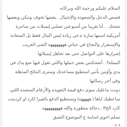
السلام عليكم ورحمة الله وبركاته
قصص الدجل والشعوذه والإحتيال…بعضها تخوف وتبكي وبعضها
تضحك ….أنا تقريبا من أسبوعين تصلني إيميلات من ساحرة
أمريكية اسمها سارة تدعي زيادة ليس المال فقط بل السعادة
والإستقرار والنجاح في حياتي ههههههههه الشي الغريب
إصرارها على التواصل حتى بعد تجاهل إيميلاتها
المملة!!….أضحكتني بعض جملها واللتي تقول فيها ضع يدك في
يدي وأؤمن بأنني استطيع مساعدتك وسترى النتائج المذهلة
وفي آخر رسالتها
دونت ماعليك سوى دفع قيمة التعويذه والأرقام السعيده اللتي
ساعطيك اياها ( هههههه) وتستطيع الدفع بالفيزا كارد او كرديتت
كارد الخ!!!…دجالة متطورة والله هههههههههه
تسلم اخوي اسامة ع الموضوع الشيق
^_^