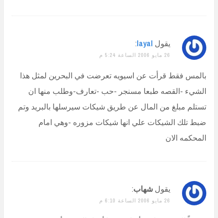
يقول
layal
:
26 مايو 2006 الساعة 5:24 م
بالمس فقط قرأت عن اسيويه تعرضت في البحرين لمثل هذا
الشيء -القصه طبعا مسنجر -حب -تعارف-وطلب منها ان
تستلم مبلغ من المال عن طريق شيكات سيرسلها بالبريد وتم
ضبط تلك الشيكات علي انها شيكات مزوره -وهي امام
المحكمه الان
يقول
شهاب
:
26 مايو 2006 الساعة 6:10 م