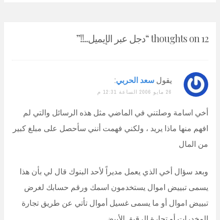
12 thoughts on “
دجل عبر الإيميل..!!
”
يقول
سعد الحربي
:
26 مايو 2006 الساعة 12:31 م
أخي اسامة وصلتني في الماضي مثل هذه الرسائل والتي لم
افهم منها ماذا يريد ، ولكني فهمت أنني سأحصل على مبلغ كبير
من المال
وبعد سؤال أخي الذي يعمل مديراً لأحد البنوك قال لي بأن هذا
يسمى تبييض اموال يستخدمون اسمك ورقم حسابك لغرض
تبييض اموال أو ما يسمى غسيل أموال تأتي عن طريق تجارة
المخدرات أو تجارة الرقيق الأبيض