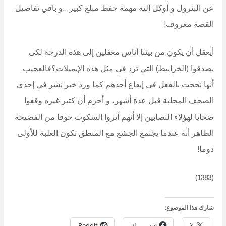
عن البترول و أوكل إليه مهمة حفظ مبلغ كبير…و باقي تفاصيل
القصة معروف!
أيعقل أن يكون من بيننا أناس مغفلين إلى هذه الدرجة لكي
يصدقوا (الخرابيط) التي ترد في مثل هذه الإيميلات؟فالعجيب
أنها نجحت بالفعل في إيقاع أحدهم كما ورد خبر نشر في إحدى
الصحف المحلية قبل عدة أشهر، و أجزم أن كثير غيره وقعوا
ضحايا لهؤلاء النصابين إلا أنهم آثروا السكوت خوفا من الفضيحة
الظاهر أنه عندما يجتمع الجشع مع المنطق تكون الغلبة للأولى
دوما!
(1383)
شارك هذا الموضوع:
X
فيس بوك
Reddit