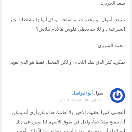
سعد الحربي:
تبييض أموال.. و مخدرات.. و اسلحة.. و كل أنواع النشاطات غير
الشرعية ، و للا حد يعطي فلوس هالأيام ببلاش؟
محمد الشهري:
يمكن.. كثر الدق يفك اللحام.. و لكن المغفل فقط هو الذي يقع..
يقول
أبو البواسل
:
31 مايو 2006 الساعة 9:12 م
أعجبني كثيراً تعقيبك الأخير ولا أطنبك هنا ولكن أرى أنه يمكن
أن يصبح مثلاً حقاً، ولعل في سوق الأسهم لنا لعبرة في ذلك
أيضا”ولو أن موضوع سوق الأسهم مختلف قليلاً ولكن أقصد