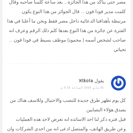
مصر حتى يتأكد من هذا الجائزة… بعد ساعة كلمنا صاحبه وقال
كلمت مدير فودا فون … قال الجوائز من هذا النوع يكون
مرتبطة بأهدافنا الدعائية داخل مصر فقط ونحن ما أعلنا في هذا
الفترة عن جائزة من هذا النوع بعدها كلم ذلك الرقم وعرف انه
صاحب لشخص أسمه ( محمود) موظف بسيط في فودا فون …
تحياتي
يقول
Ktkota
:
26 مايو 2006 الساعة 8:58 م
كل يوم تظهر طرق جديدة للنصب والاحتيال وللاسف هناك من
يصدق هؤلاء النصابين
قبل فتره ذكر لنا احد الاساتذه انه تعرض لاحد هذه العمليات
وعن طريق الهاتف، والمتصل ادعى انه من احدى الشركات وان