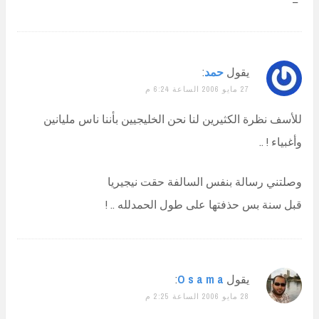
يقول
حمد
:
27 مايو 2006 الساعة 6:24 م
للأسف نظرة الكثيرين لنا نحن الخليجيين بأننا ناس مليانين
وأغبياء ! ..
وصلتني رسالة بنفس السالفة حقت نيجيريا
قبل سنة بس حذفتها على طول الحمدلله .. !
يقول
O s a m a
:
28 مايو 2006 الساعة 2:25 م