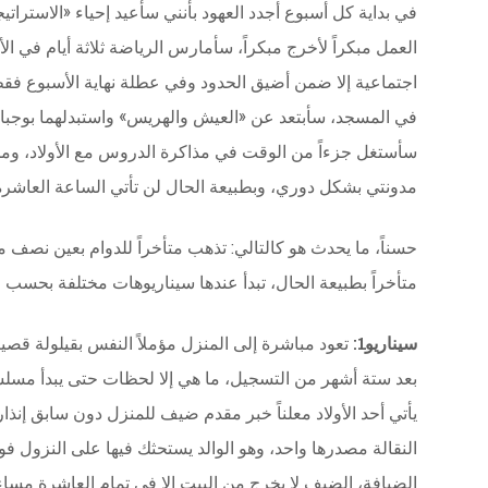
في بداية كل أسبوع أجدد العهود بأنني سأعيد إحياء «الاسترات
العمل مبكراً لأخرج مبكراً، سأمارس الرياضة ثلاثة أيام في
اجتماعية إلا ضمن أضيق الحدود وفي عطلة نهاية الأسبوع فقط
في المسجد، سأبتعد عن «العيش والهريس» واستبدلهما بوجبا
سأستغل جزءاً من الوقت في مذاكرة الدروس مع الأولاد، وم
مدونتي بشكل دوري، وبطبيعة الحال لن تأتي الساعة العاشرة إ
حسناً، ما يحدث هو كالتالي: تذهب متأخراً للدوام بعين نصف 
متأخراً بطبيعة الحال، تبدأ عندها سيناريوهات مختلفة بحسب
سيناريو1:
تعود مباشرة إلى المنزل مؤملاً النفس بقيلولة قصي
بعد ستة أشهر من التسجيل، ما هي إلا لحظات حتى يبدأ مسل
يأتي أحد الأولاد معلناً خبر مقدم ضيف للمنزل دون سابق إنذ
النقالة مصدرها واحد، وهو الوالد يستحثك فيها على النزول فو
الضيافة، الضيف لا يخرج من البيت إلا في تمام العاشرة مساء