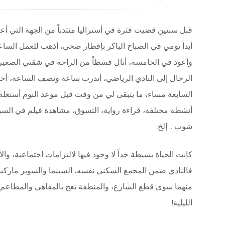
قبل سنتين قضيت فترة في أستراليا منتدباً من الجهة التي أع
أبدأ يومي في الصباح الباكر بإفطار صحي، أذهب للعمل الساع
وأعود في الخامسة، أنال قسطاً من الراحة في شقتي الصغير
الرحال إلى النادي الرياضي، أتدرب ساعة ونصف الساعة، أخ
السابعة مساء، ما يتبقى لي من وقت قبل موعد النوم أستغله 
أنشطة مختلفة، قراءة رواية، التسوق، مشاهدة فيلم في السين
شوب .. إلخ.
كانت الحياة بسيطة جداً لا وجود فيها لالتزامات اجتماعية، 
فالنادي ضمن المجمع السكني نفسه، السينما والسوبر ماركت 
منهما سوى قطع الشارع، والمنطقة تعج بالمقاهي والمطاعم، 
الليلية!