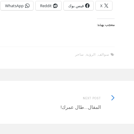
X
فيس بوك
Reddit
WhatsApp
معجب بهذه:
سوالف
,
الرؤية
,
ساخر
Next
Post
NEXT POST
Post:
المقال…طال عمرك!
navigation