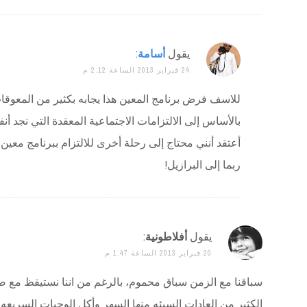
يقول
أسامة
:
24 فبراير 2013 الساعة 2:12 م
للاسف فرض برنامج المعين هذا يجابه بكثير من المعوق
بالأساس إلى الالتزامات الاجتماعية المعقدة التي نجد أن
أعتقد أنني محتاج إلى رحلة أخرى للالتزام ببرنامج معين
ربما إلى البرازيل!
يقول
أفلاطونية
:
20 فبراير 2013 الساعة 1:47 م
سباقنا مع الزمن سباق محموم، بالرغم من اننا نستيقظ مع صلا
الكثير من العادات السيئه منها السهر وأكل الوجبات السريعه