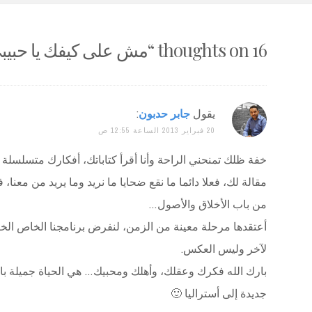
16 thoughts on “
مش على كيفك يا حبيب
يقول
جابر حدبون
:
20 فبراير 2013 الساعة 12:55 ص
خفة ظلك تمنحني الراحة وأنا أقرأ كتاباتك، أفكارك متسلسلة م
مقالة لك، فعلا دائما ما نقع ضحايا ما نريد وما يريد من معن
من باب الأخلاق والأصول…
أعتقدها مرحلة معينة من الزمن، لنفرض برنامجنا الخاص الخا
لآخر وليس العكس.
بارك الله فكرك وعقلك، وأهلك ومحبيك… هي الحياة جميلة 
جديدة إلى أستراليا 🙂