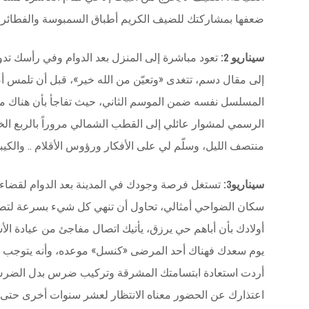
ضعفها بمشاركتك للضيف الكريم أطباق السمبوسة والفطائر و
سيناريو 2:
تعود مباشرة إلى المنزل بعد الدوام وفي رأسك تدو
إلى مقال دسم، تتغدى «وتعيّن من الله خير»، قبل أن تلمس أصاب
المسلسل نفسه ضمن الموسم الثاني، حيث تفاجأ بأن هناك من
الرسمي لمشوار عائلي إلى القطب الشمالي مروراً بالربع الخا
منتصف الليل، وسلّم لي على الأفكار ورؤوس الأقلام .. والكيبو
سيناريو3:
تستغل فرصة وجودك في المدينة بعد الدوام لقضاء ب
سكان الضواحي أمثالي، تحاول أن تنهي كل شيء بسرعة لتصلي
أولادك بأن أباهم حي يرزق، يأتيك اتصال مفاجئ من عيادة الأ
يوم سعدك فهناك أحد المرضى «كنسل» موعده، وأنه يتوجب ع
أردت استعادة ابتسامتك المشرقة وتركيب ضرس بدل الضرس 
اعتذارك عن الحضور معناه الانتظار لعشر سنوات أخرى حتى ي