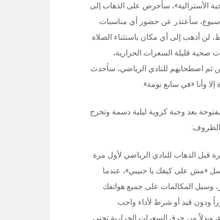
يجية الأسترالية»، سأحرص على الذهاب إلى
 الأسبوع، سأعتذر عن حضور أي مناسبات
، لن أذهب إلى أي مكان باستثناء الصلاة
ت صحية قليلة السعرات الحرارية،
ن ثم اصطحابهم للنادي الرياضي، سأحدث
لا وأنا «في سابع نومة».
مفتوحة بعد وجبة كروية ليلية دسمة وتخرج
 الظروف:
رة قبل الذهاب للنادي الرياضي لأول مرة
سل «مش على كيفك يا حبيبي»، عندما
ار، وسيل المكالمات على جميع هواتفك
راً ودون قيد أو شرط لأداء واجب
، وبدلاً من حرق السعرات الحرارية تجني