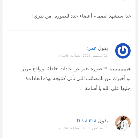
غدا سنشهد انضمام أعضاء جدد للصورة.. من يدري!!
يقول
عمر
:
15 سبتمبر 2005 الساعة 1:46 م
هيييييييييييه !!!! صورة تعبر عن عادات خاطئة وواقع مرير …
لو أخبرك عن المصائب التي تأتي كنتيجة لهذه العادات!
خليها على الله يا أسامة …
يقول
O s a m a
:
16 سبتمبر 2005 الساعة 1:32 م