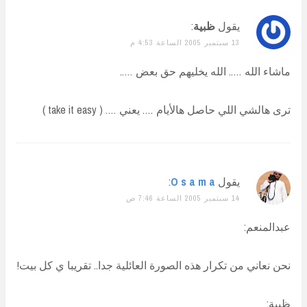
يقول
ظبية
:
13 سبتمبر 2005 الساعة 4:53 م
ماشاء الله ….. الله يخليهم حق بعض …..
ترى هالشي اللي حاصل هالأيام …. يعني …. ( take it easy )
يقول
O s a m a
:
14 سبتمبر 2005 الساعة 7:46 ص
عبدالمنعم:
نحن نعاني من تكرار هذه الصورة العائلية جدا.. تقريبا ي كل بيت!
ظبية: