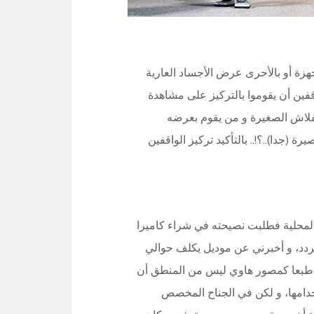
زة أو بالأحرى عرض الأجساد العارية
يراد للناس الواقفين أن يقوموا بالتركيز على مشاهدة
اكرة الفلاش الصغيرة و من يقوم بعرضه
ة (جدا)..؟!.. بالتأكيد تركيز الواقفين
لمحلية فطلبت نصيحته في شراء كاميرا
تردد، و أخبرني عن موديل يكلف حوالي
العدسة الإضافية فلا يقل ثمنها عن 2000 دولار، طبعا كمصور هاوي ليس من المنطق أن
تخدامها، و لكن في الجناح المخصص