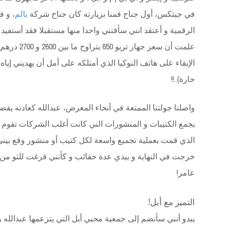
في جيتكس، أول جناح قمنا بزيارته كان جناح شركة
بالم
، و ف
الرقمية و أعتقد انني سأقتني واحدا منها مستقبلا فقد أستفيد 
علمت أن سعر ج
الإبقاء على هاتف النوكيا الذي أمتلكه على أمل أن يهديني إيا
جارة)..!!
واصلنا جولتنا الممتعة في أنحاء المعرض، عبدالله كعادته يفض
بجمع الكتيبات و المنشورات التي كانت أغلب الشركات تقوم بت
الذي قمت بعملية تجميع واسعة لكل كتيب أو منشور وقع بيني 
خرجت في النهاية و بيدي عدة حقائب و كأنني فرغت للتو من
عامر!
التميز مع أبل!
يبدو أنني سأنضم إلى جمعية محبي أبل التي يتزعمها عبدالله 