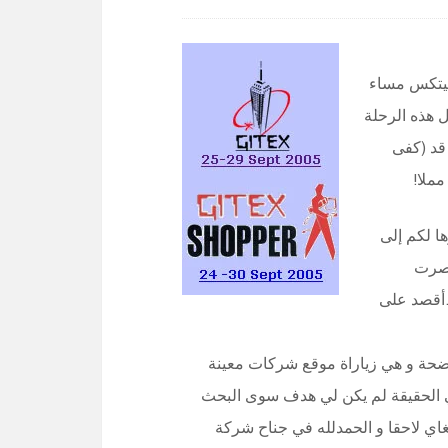
يتكس مساء
ل هذه الرحلة
قد (كفى
ملا!
ا لكم إلى
قتصرت
…أقصد على
اضحة و هي زياراة موقع شركات معينة
 ففي الحقيقة لم يكن لي هدف سوى البحث
 و قد وجدت مبتغاي لاحقا و الحمدلله في جناح شركة