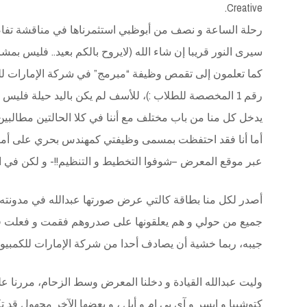
Creative.
رحلة الساعة و نصف من أبوظبي استثمرناها في مناقشة تفا
سيرى النور قريبا إن شاء الله (لايروح بالكم بعيد.. فليس بمش
كما تعلمون إلى تقمص وظيفة “مبرمج” في شركة الإمارات للك
رقم 1 المخصصة للطلاب :)، للأسف لم يكن باليد حيلة فل
يدخل كل منا من باب مختلف مع أننا في كلا الحالتين مطالبي
أما أنا فقد احتفظت بمسمى وظيفتي كمهندس بحري على أمل 
عبر موقع المعرض –شوفوا التخطيط و التنظيم!!- و لكن في ال
أصدر لكل منا بطاقة كالتي عرض صورتها عبدالله في مدونته 
جميع من حولي و هم يعلقونها على صدروهم فقمت و فعلت فع
جيبه، ربما خشية أن يصادف أحدا من شركة الإمارات للكمبيوترو 
وليت عبدالله القيادة و دخلنا المعرض وسط الزحام، مررنا 
كتوشيبا و إيسر و آي بي إم و أبل ، و بعضها الآخر مجهول قد 