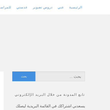
الرئيسية
عني
دروس تصوير
عدستي
للمراسل
Skip
to
content
البحث
عن:
تابع المدونة من خلال البريد الإلكتروني
يسعدني اشتراكك في القائمة البريدية ليصلك