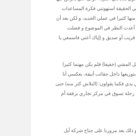
ي الحقيقة استهوتني فكرة المساعدات
منها كثيرا في عملي الجديد، و لكن بعد أن
هاز تريو 650 يتراوح ما بين 2600 و 2700 درهم أعدت النظر في الموضوع و فضلت
ه قريب أو صديق و (إياك أعني فاسمعي يا
ل المشي (خفيفا) فلم يكن مهتما كثيرا
وزيعها داخل حقائب أنيقة، بعكسي أنا
يدي فكما يقولون: (البلاش كثر منه) حتى
 رحلة تسوق في مركز تجاري برفقة أم
و ذلك بعد مرورنا على جناح شركة أبل