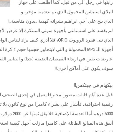
رأيتها في رجل آلي من قبل، كما اطلعت على جهاز
البلاي استيشن المحمول الذي تم تدشينه مؤخرا و
الذي يلح علي أخي ابراهيم بشرائه كهدية ..بدون مناسبة..!!
لم يفسد علي استمتاعي بأجهزة سوني المبتكرة إلا عرض الأجه
الذي تلى فقرة الروبوت QRIO، فلا أدري كيف 
أجهزة الـ MP3 المحمولة و التي لايتجاوز حجمها حجم ذ
عارضات تفنن في ارتداء القمصان الضيقة (جدا) و التنانير القصير
سوف يكون على أماكن أخرى!!
بيكهام في جيتكس!!
قبل عدة أيام قابلت مصورا محترفا يعمل في إحدى الصحف ا
رقمية احترافية، فأشار علي بشراء كاميرا من نوع كانون بلا 
6000 درهم أما 
أنفق هذه المبالغ الطائلة على كاميرا مازلت أجهل كيفية اس