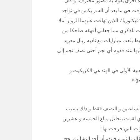
ة أخرى يقوم به مصور محترف، و كان
ت في ما بعد أن السر يكمن في تواجد
يكتوريا”، الذين تهافت عليهما الزوار أملا
ت للذكرى مما جعلني أقهقه ضاحكا من
 بلعب مبارايات مع ناديه ريال مدريد
عليها عند قدوم أي نجم أحتى نصف نجم إلى
بية الأولى في الهند هي الكريكيت و
.!!
 الساعتين و النصف فقط و ذلك بسبب
دي لقمت بتحليل مبلغ الخمسة و عشرين
ت التي خرجت بها!
ي الثمن، فيبدو أن أحد النشالين نجح