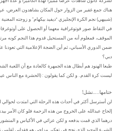
لشركة كانون شاهدت عرضا مميزا لهذه الكاميرا و عدة أجهز
هناك جمع غفير من الزوار حول المكان بشاهدون العرض، عرف
(شبيهي) نجم الكرة الإنجليزي “ديفيد بيكهام” و زوجته المغنية “ف
في التقاط صور فوتوغرافية معهما أو الحصول على أوتوغرفا
الموقف، فمعلوم أنه من المستحيل قدوم هذا النجم كونه مرتبط
ضمن الدوري الأسباني، ثم أين الضجة الإعلامية التي تعودنا 
دبي؟
طبعا الهنود هم أبطال هذه الجمهرة كالعادة مع أن اللعبة الشع
ليست كرة القدم.. و لكن كما يقولون : (الحشرة مع الناس عيد)).
ختامها…..نشل!
لن أسترسل أكثر في أحداث هذه الرحلة التي امتدت لحوالي
إلحاح عبدالله على الخروج من هذه الزحمة فلو كان الأمر بي
درهما الذي قمت بدفعه و لكن عزائي في الأكياس و المنشورا
الشيء الوحيد الذي نجح في تعكير مزاجي هو فقداني لقلمي غال