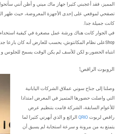
المميز، فقد أعجبني كثيرا جهاز ماك ميني و أظن أنني سأتح
تصفحي لموقعي على إحدى الأجهزة المعروضة، حيث ظهر الم
كانت جميلة جدا.
Shopعلى نظام المكانتوش، يحسب للعارض أنه كان بارعا ج
انتباه الحضور،و لكن للأسف لم يكن الوقت يسمح للجلوس و إ
الروبوت الراقص!
وصلنا إلى جناح سوني عملاق الشركات اليابانية
التي واصلت حضورها المتميز في المعرض امتدادا
للأعوام السابقة، الشركة قامت بتنظيم عرض
راقص لربوت
QRIO
الرائع و الذي أبهرني كثيرا لما
يتمتع به من مرونة و سرعة استجابة لم يسبق أن