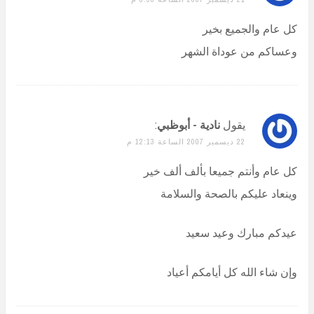
كل عام والجميع بخير
وعساكم من عوداة الشهر
يقول
نادية - أبوظبي
:
22 ديسمبر 2007 الساعة 12:13 م
كل عام وأنتم جميعا بألف ألف خير
وينعاد عليكم بالصحة والسلامة
عيدكم مبارك وعيد سعيد
وإن شاء الله كل أيامكم أعياد