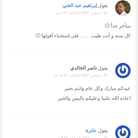
يقول
إبراهيم عبد الغني
:
21 ديسمبر 2007 الساعة 1:37 ص
متأخر جداً 🙁
كل سنه و أنت طيب ……. على إستحياء أقولها 🙁
يقول
ناصر الخالدي
:
21 ديسمبر 2007 الساعة 11:01 ص
عيدكم مبارك وكل عام وانتم بخير
اعاده الله علينا وعليكم باليمن والخير
يقول
عابرة
:
21 ديسمبر 2007 الساعة 8:50 م