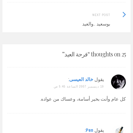
Next
NEXT POST
Post:
بوسعيد ..والعيد
25 thoughts on “
فرحة العيد
”
يقول
خالد العيسى
:
19 ديسمبر 2007 الساعة 5:45 ص
كل عام وأنت بخير أسامة، وعساك من عواده.
يقول
Pen
: