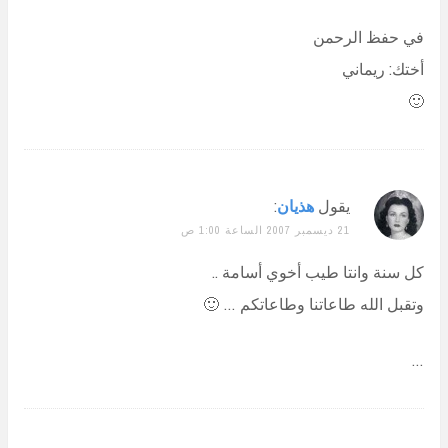
في حفظ الرحمن
أختك: ريماني
🙂
يقول
هذيان
:
21 ديسمبر 2007 الساعة 1:00 ص
كل سنة وانتا طيب أخوي أسامة ..
وتقبل الله طاعاتنا وطاعاتكم … 🙂
…