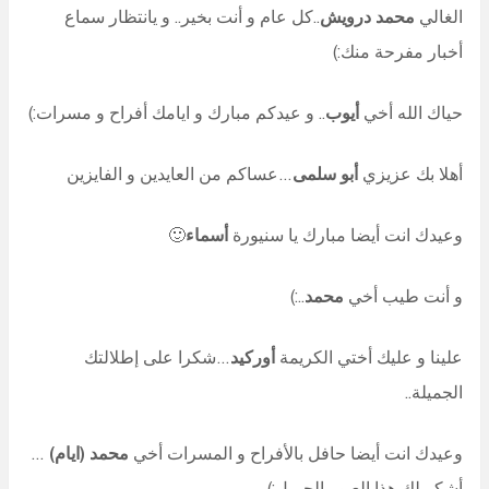
الغالي
محمد درويش
..كل عام و أنت بخير.. و يانتظار سماع
أخبار مفرحة منك:)
حياك الله أخي
أيوب
.. و عيدكم مبارك و ايامك أفراح و مسرات:)
أهلا بك عزيزي
أبو سلمى
…عساكم من العايدين و الفايزين
وعيدك انت أيضا مبارك يا سنيورة
أسماء
🙂
و أنت طيب أخي
محمد
..:)
علينا و عليك أختي الكريمة
أوركيد
…شكرا على إطلالتك
الجميلة..
وعيدك انت أيضا حافل بالأفراح و المسرات أخي
محمد (ايام)
…
أشكر لك هذا العبور الجميل:)