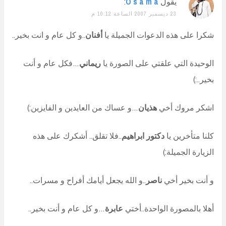
يقول
O s a m a
:
23 ديسمبر 2007 الساعة 10:12 م
شكرا على هذه الدعوات الجميلة يا
أفنان
..و كل عام و انت بخير..
الوحيدة التي علقتي على الصورة يا
ريماني
…فكل عام و أنت
بخير..:)
اشكر مروك أخي
هذيان
…و عساك من العايدين و الفايزين:)
كلنا متأخرين يا
دكتور ابراهيم
..فلا تقلق.. أشكرك على هذه
الزيارة الجميلة:)
و أنت بخير أخي
ناصر
..و الله يجعل أيامك أفراح و مسرات..
أهلا بالمصورة الواحدة..أختي
عابرة
…و كل عام و أنت بخير..