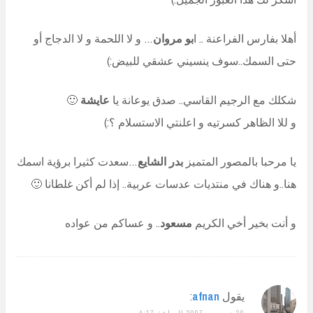
أهلا بفارس الفراعنة .. ا
بو مروان
… و لا اللحمة و لا الدجاج أو
حتى السمك..سوف ينسيني عشقي للبيض:)
شكلك مع الرجيم القاسي.. صدق يوعانة يا
عايشة
🙂
و للا الظاهر كسرتيه و اعلنتي الاستسلام ؟:)
يا مرحبا بالمصور المتميز
بدر الشايع
…سعدت كثيرا برؤية اسمك
هنا..و هناك في منتديات عدسات عربية.. إذا لم أكن غلطانا 🙂
و أنت بخير أخي الكريم
مسعود
.. و عساكم من عواده
يقول
afnan
:
20 ديسمبر 2007 الساعة 4:17 م