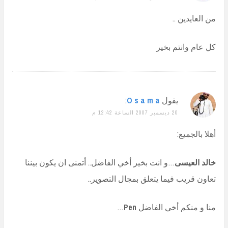
من العايدين ..
كل عام وانتم بخير
يقول
O s a m a
:
20 ديسمبر 2007 الساعة 12:42 م
أهلا بالجميع:
خالد العيسى
…و انت بخير أخي الفاضل.. أتمنى ان يكون بيننا
تعاون قريب فيما يتعلق بمجال التصوير..
منا و منكم أخي الفاضل
Pen
…