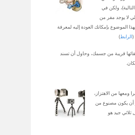
ثي Tripod (راجع النقطة التالية)، ولكن في
لي لا يوجد مفر من
ذا الموضوع بإمكانك العودة إليه لمعرفة
(
الرابط
)
بقائها قريبة من جسمك، وحاول أن تسند
كان.
 ومعها من الاهتزاز،
و أن يكون مصنوع من
ثلاثي جيد هو