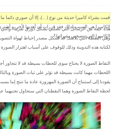
قمت بشراء كاميرا حديثة من نوع (….)، إلا أن صوري دائما ما
الكاميرا هي السبب لذلك فقد قررات أن أهديها لأخي و أشتر
هذه عينة من الرسائل التي تصلني بشكل دوري تقريبا، والتي 
الكاميرا التي تنصحني بشرائها؟
وهي النقطة التي بلاشك قد تشكل مصدر إحباط لهواة التصوير
لكتابة هذه التدوينة وذلك للوقوف على أسباب اهتزاز الصورة و
التقاط الصورة لا يحتاج سوى للحظات بسيطة قد لا تتجاوز أجز
اللحظات مهما كانت بسيطة قد تؤثر على ثبات الصورة وبالت
يقودنا إلى استنتاج أن الصورة المهزوزة عادة ما تنتج إما بس
لحظة التقاط الصورة وهما النقطتان التي سنحاول تجنبهما عبر ات