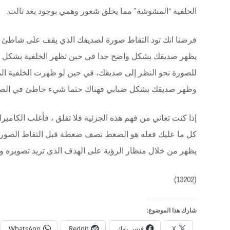
الخلفية “المشوشة” مما يخلق شعور وهمي بوجود بعد ثالث.
فرضنا انك تود التقاط صورة لصديقك الذي يقف على شاطئ ا
يظهر صديقك بشكل واضح جدا في حين تظهر الخلفية بشكل أقل
للصورة نحو النظر إلى صديقك، في حين لو ظهرت الخلفية ا
وظهر صديقك بشكل ضبابي فهناك حتما شيء خاطئ في الصو
كل ما عليك فعله هو الضغط نصف ضغطة قبل التقاط الصورة و
يظهر من خلال منظار الرؤية على الهدف الذي تريد تصويره و
(13202)
شارك هذا الموضوع:
X
فيس بوك
Reddit
WhatsApp