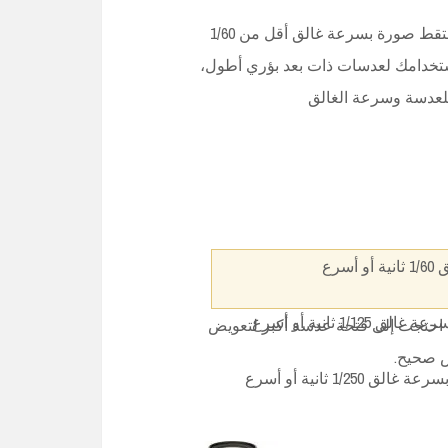
بالنسبة للمصورين الملمين بأساسيات التصوير فحاول أن لا تلتقط صورة بسرعة غالق أقل من 1/60
ستخدامك لعدسات ذات بعد بؤري أطول،
 للعدسة وسرعة الغالق
ا احتجت إلى فتحة عدسة أكبر لتعويض
ض صحيح.