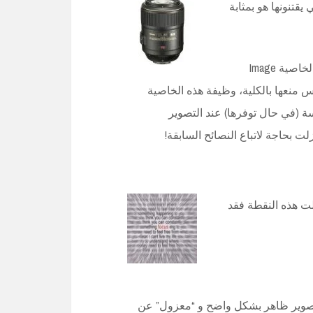
يقتنونها هو بمثابة
طبعا هذا الاعتقاد غير صحيح فلو دققت أكثر في مسمى هذه الخاصية Image
از وليس منعها بالكلية، وظيفة هذه الخاصية
سة (في حال توفرها) عند التصوير
بحاجة لاتباع النصائح السابقة!
لت هذه النقطة فقد
اسي المراد تصوير ظاهر بشكل واضح و “معزول” عن