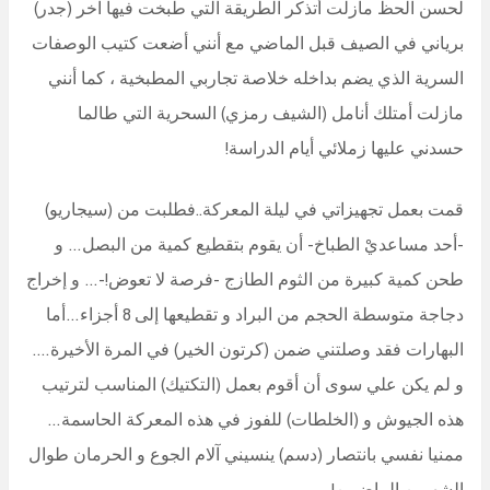
لحسن الحظ مازلت أتذكر الطريقة التي طبخت فيها آخر (جدر)
برياني في الصيف قبل الماضي مع أنني أضعت كتيب الوصفات
السرية الذي يضم بداخله خلاصة تجاربي المطبخية ، كما أنني
مازلت أمتلك أنامل (الشيف رمزي) السحرية التي طالما
حسدني عليها زملائي أيام الدراسة!
قمت بعمل تجهيزاتي في ليلة المعركة..فطلبت من (سيجاريو)
-أحد مساعديْ الطباخ- أن يقوم بتقطيع كمية من البصل… و
طحن كمية كبيرة من الثوم الطازج -فرصة لا تعوض!-… و إخراج
دجاجة متوسطة الحجم من البراد و تقطيعها إلى 8 أجزاء…أما
البهارات فقد وصلتني ضمن (كرتون الخير) في المرة الأخيرة….
و لم يكن علي سوى أن أقوم بعمل (التكتيك) المناسب لترتيب
هذه الجيوش و (الخلطات) للفوز في هذه المعركة الحاسمة…
ممنيا نفسي بانتصار (دسم) ينسيني آلام الجوع و الحرمان طوال
الشهرين الماضيين!