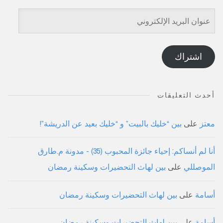
عنوان
البريد
الإلكتروني
اشتراك
أحدث التعليقات
معتز
على
بين “خليك بالبيت” و “خليك بعيد عن الدريشة”!
أنا لم أنساكم: إحياء جائزة المحبوب (35) - مدونة م.طارق
الموصللي
على
بين لهاث التحضيرات وسكينة رمضان
أسامة
على
بين لهاث التحضيرات وسكينة رمضان
أسامة
على
بين لهاث التحضيرات وسكينة رمضان