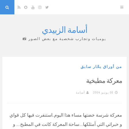
arch
Snapchat
RSS
YouTube
Instagram
Twitter
أسامة الزبيدي
Skip
to
يوميات وتجارب شخصية مع بعض الصور 📸
content
من أوراق بحّار سابق
معركة مطبخية
06 يونيو 2004
أسامة
معركة شرسة خضتها مساء هذا اليوم..استنفرت فيها كل قواي
و خبراتي التي أمتلكها…ساحة المعركة كانت في المطبخ… و