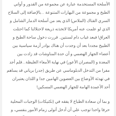
الأسلحة المستخدمة عبارة عن مجموعة من القدور و أواني
الطبخ و مجموعة من البهارات المتنوعة …بالإضافة إلى السلاح
السري الفتاك (الملاس) الذي يعد من أسلحة الدمار الشامل و
الذي لو علمت عنه أمريكا لاتخذته ذريعة لاحتلالنا كما احتلت
العراق! فبعد غياب دام لسنتين.. قررت دخول ساحة الطبخ و
الطبيخ مجددا بعد أن وجدت أن هناك بوادر أزمة سياسية بين
أعضاء الجهاز الهضمي و أن حدة المناوشات قد زادت بين
المعدة و (المصران الأعور) في نهاية الأمعاء الغليظة…فلم أجد
مفرا من التدخل الدبلوماسي عن طريق (جدر) برياني قد يساهم
في تهدئة الأوضاع بين العضوين الهامين جدا و اللذان يعتبران
أحد الأعمدة الهامة للجهاز الهضمي المسكين!
و بما أن سعادة الطباخ لا يفقه في (تكتيكات) الوجبات المحلية
حرفا واحدا توجب علي أن أدخل أتولى زمام الأمور بنفسي، و