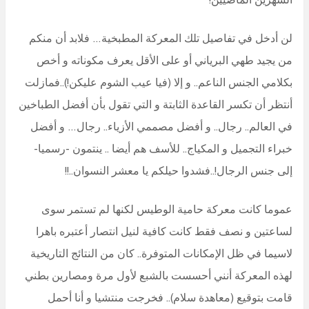
لن أدخل في تفاصيل تلك المعركة المطبخية… فلابد أن منكم
من يجيد طهي البرياني أو على الأقل يعرف مكوناته و أخص
بكلامي الجنس الناعم.. و إلا (فيا عيب الشوم عليكن!)..فمازلت
أنتظر أن تكسر القاعدة الثابتة و التي تقول بأن أفضل الطباخين
في العالم.. رجال.. و أفضل مصممي الأزياء.. رجال… و أفضل
خبراء التجميل و المكياج.. للأسف هم أيضا .. ينتمون -رسميا-
إلى جنس الرجال!..فشدوا حيلكم يا معشر النسوان..!!
عموما كانت معركة حامية الوطيس لكنها لم تستمر سوى
لساعتين و نصف فقط كانت كافية لنيل انتصار أعتبره باهرا
لاسيما في ظل الإمكانات المتوفرة.. كان من النتائج التاريخية
لهذه المعركة أنني أحسست بالشبع لأول مرة ومصارين بطني
قامت بتوقيع (معاهدة سلام).. فخرجت منتشيا و أنا أحمل