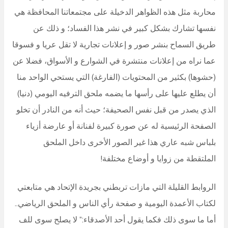
محاربة مثل هذه الظواهر الدخيلة على مجتمعاتنا المحافظة هي
نفسها تشارك بشكل كبير في نشر هذا الفساد؛ و ذلك عن
طريق السماح بنشر صور و إعلانات تجارية لا تقل عريا و فسوقا
عما نراه من إعلانات منتشرة في الشوارع و الأسواق، فضلا عن
(حشوها) بكثير من المحتويات (الفارغة) التي يستحي الواحد منا
أن يطلع عليها على رأسها ما يضمه ملحق الترفيه اليومي (دنيا)
الذي يصدر من قبل نفس الصحيفة؛ حيث أنه من النادر أن تخلو
الصفحة الرئيسية له عن صورة كبيرة لفنانة أو عارضة أزياء
بلباس شبه عاري هذا غير الصور الأخرى داخل الملحق
الملتقطة من زوايا و أوضاع مختلفة!
الروابط القليلة التي مازات تربطني بجريدة الإتحاد هي متابعتي
لكتاب الأعمدة اليومية و صفحة رأي الناس و الملحق الرياضي..
أما ما سوى ذلك فكما يقول أحد الأصدقاء:” لا يصلح سوى للف