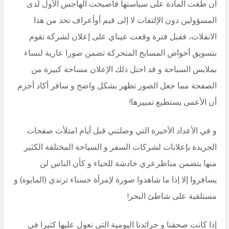
أن طغت المادة على سياستها فأصبحت الهاجس الأول لدى
المسؤولين دون الإلتفات لا إلى قيم أوأعراف تحد من هذا
الانفلات، فقبل فترة وقعت عيناي على إعلان لشركة تقوم
بتسويق أحواض المسابح المتحركة تضمن صورا عارية لنساء
بملابس السباحة و قد احتل ذلك الإعلان مساحة كبيرة من
الصفحة مما جعل الصور تظهر بشكل واضح و سافر أكاد أجزم
أن الأعمى يستطيع تمييزها!
و في الأعداد الأخيرة التي وصلتني قبل أيام امتلأت صفحات
الجريدة بإعلانات لشركات السفر و السياحة المختلفة الكثير
منها يتضمن مناظرعري خادشة للحياء و كأن الناس لن
يسافروا إلا إذا ما شاهدوا صورة لإمرأة حسناء ترتدي (المايوه) و
مستلقية على شاطئ البحر!
إذا كانت صحفنا و جرائدنا اليومية التي نعول عليها كثيرا في