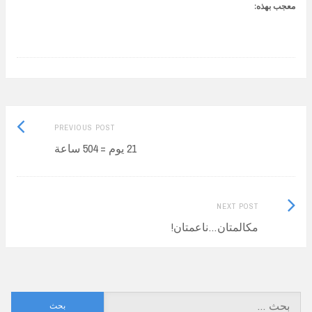
معجب بهذه:
Previous
Post
PREVIOUS POST
post:
21 يوم = 504 ساعة
navigation
Next
NEXT POST
Post:
مكالمتان…ناعمتان!
البحث