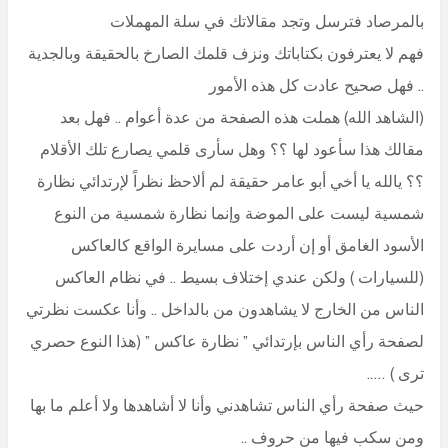
بالمرصاد فترسل وتجد مقالاتك في سلة المهملات
فهم لا يعترفون بكتاباتك ونزف قلمك الصارخ بالحقيقة وبالجدية
.. فهل صحيح عادت كل هذه الأمور
(الشاهد الله) هملت هذه الصفحة من عدة أعوام .. فهل بعد
مقالك هذا سأعود لها ؟؟ وهل سأرى قلمي يصارع تلك الأقلام
؟؟ يالله يا أخي أبو عامر حقيقة لم ألاحظ نظراً لإرتدائي نظارة
شمسية ليست على الموضة وإنما نظارة شمسية من النوع
الأسود الغامق أو إن أردت على مسايرة الواقع كالعاكس
(للسيارات ) ولكن عندي إختلاف بسيط .. في نظام العاكس
الناس من الخارج لا يشاهدون من بالداخل .. وأنا عكست نظرتي
لصفحة رأي الناس بإرتدائي ” نظارة عاكس ” (هذا النوع حصري
ترى ) …..
حيث صفحة رأي الناس تشاهدني وأنا لا أشاهدها ولا أعلم ما بها
ومن سكب فيها من حروف ..