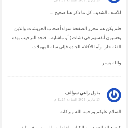
13 مارس 2006 الساعة 9:36 ص
للأسف الشديد.. كل ما ذكر هنا صحيح …
فلم يكن هم محرر الصفحة سواء أصحاب الخربشات والذين
يحسبون أنفسهم في (شات ) أو ماشابه… فتجد الترحيب بهذه
الفئة حار.. وأما الأقلام الجادة فإلى سلة المهملات …
والله يستر …
يقول
راعي سوالف
:
13 مارس 2006 الساعة 11:14 م
السلام عليكم ورحمه الله وبركاته
كان هناك العديد من الكتاب الفاعلين والمميزين في تلك