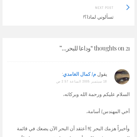
Next
NEXT POST
Post:
تسألوني لماذا؟!
21 thoughts on “
وداعا للبحر…
”
يقول
م/ كمال الغامدي
:
18 سبتمبر 2005 الساعة 2:57 ص
السلام عليكم ورحمة الله وبركاته،
أخي المهندس/ أسامة،
وأخيراً هزمك البحر :)!! أعتقد أن البحر الآن يضعك في قائمة