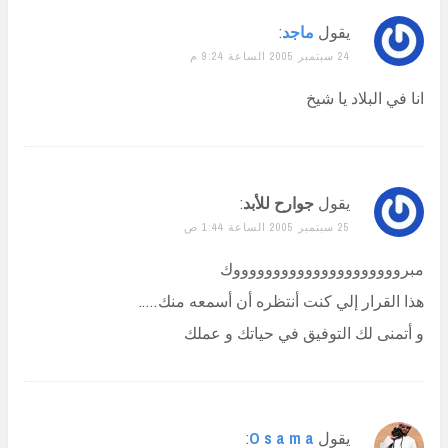
يقول
ماجد
:
24 سبتمبر 2005 الساعة 9:24 م
انا في البلاد يا شيخ
يقول
جوارح للأبد
:
25 سبتمبر 2005 الساعة 1:44 ص
مبروووووووووووووووووووووك
هذا القرار إلي كنت أنتظره أن أسمعه منك…..
و أتمنى لك التوفيق في حياتك و عملك
يقول
O s a m a
: