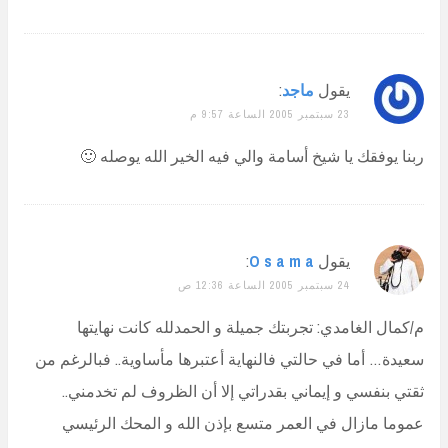
يقول
ماجد
:
23 سبتمبر 2005 الساعة 9:57 م
ربنا يوفقك يا شيخ أسامة والي فيه الخير الله يوصله 🙂
يقول
O s a m a
:
24 سبتمبر 2005 الساعة 12:36 ص
م/كمال الغامدي: تجربتك جميلة و الحمدلله كانت نهايتها
سعيدة… أما في حالتي فالنهاية أعتبرها مأساوية.. فبالرغم من
ثقتي بنفسي و إيماني بقدراتي إلا أن الظروف لم تخدمني..
عموما مازال في العمر متسع بإذن الله و المحك الرئيسي