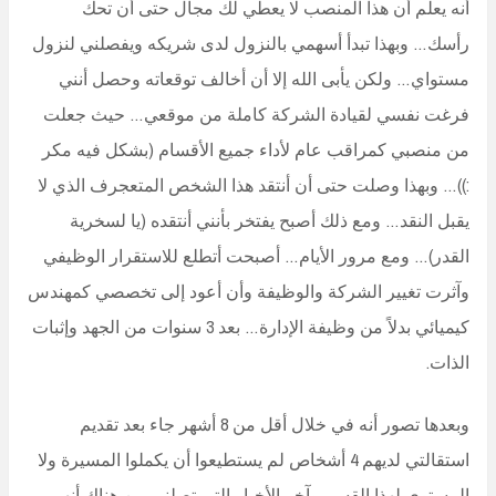
أنه يعلم أن هذا المنصب لا يعطي لك مجال حتى أن تحك
رأسك… وبهذا تبدأ أسهمي بالنزول لدى شريكه ويفصلني لنزول
مستواي… ولكن يأبى الله إلا أن أخالف توقعاته وحصل أنني
فرغت نفسي لقيادة الشركة كاملة من موقعي… حيث جعلت
من منصبي كمراقب عام لأداء جميع الأقسام (بشكل فيه مكر
:))… وبهذا وصلت حتى أن أنتقد هذا الشخص المتعجرف الذي لا
يقبل النقد… ومع ذلك أصبح يفتخر بأنني أنتقده (يا لسخرية
القدر)… ومع مرور الأيام… أصبحت أتطلع للاستقرار الوظيفي
وآثرت تغيير الشركة والوظيفة وأن أعود إلى تخصصي كمهندس
كيميائي بدلاً من وظيفة الإدارة… بعد 3 سنوات من الجهد وإثبات
الذات.
وبعدها تصور أنه في خلال أقل من 8 أشهر جاء بعد تقديم
استقالتي لديهم 4 أشخاص لم يستطيعوا أن يكملوا المسيرة ولا
المستوى لهذا القسم وآخر الأخبار التي تصلني من هناك أنهم