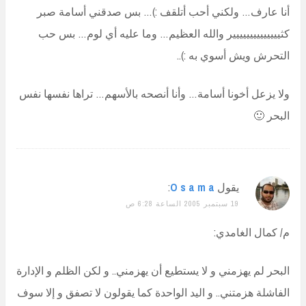
أنا عارف… ولكني أحب أتلقف :)… بس صدقني أسامة صبر
كثيييييييييييييير والله العظيم… وما عليه أي لوم… بس حب
التحرش ويش أسوي به :)..
ولا يزعل أخونا أسامة… وأنا أنصحه بالأسهم… تراها نفسها نفس
البحر 🙂
يقول
O s a m a
:
19 سبتمبر 2005 الساعة 6:28 ص
م/ كمال الغامدي:
البحر لم يهزمني و لا يستطيع أن يهزمني.. و لكن الظلم و الإدارة
الفاشلة هزمتني.. و اليد الواحدة كما يقولون لا تصفق و إلا سوف