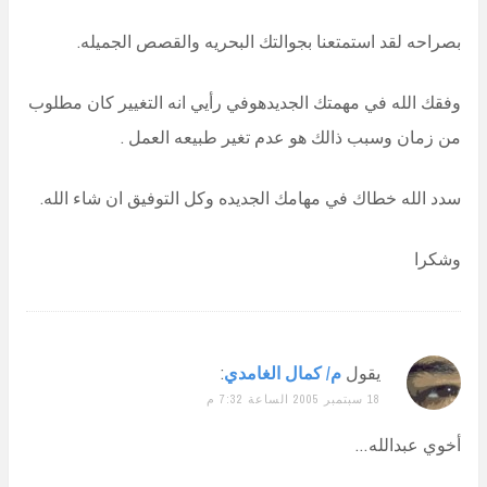
بصراحه لقد استمتعنا بجوالتك البحريه والقصص الجميله.
وفقك الله في مهمتك الجديدهوفي رأيي انه التغيير كان مطلوب
من زمان وسبب ذالك هو عدم تغير طبيعه العمل .
سدد الله خطاك في مهامك الجديده وكل التوفيق ان شاء الله.
وشكرا
يقول
م/ كمال الغامدي
:
18 سبتمبر 2005 الساعة 7:32 م
أخوي عبدالله…