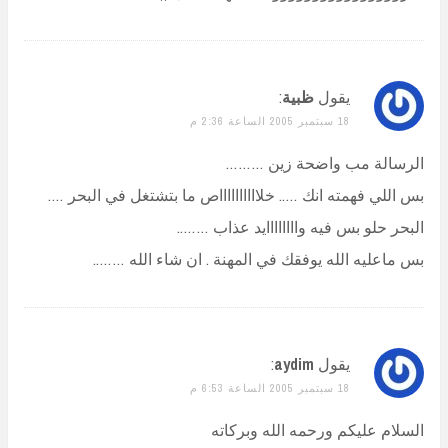
يقول
ظبية
:
18 سبتمبر 2005 الساعة 2:36 م
الرسالة مب واضحة زين ………
بس اللي فهمته انك ….. خلااااااااااص ما بتشتغل في البحر ….
البحر حلو بس فيه واااااااايد عذاب ……..
بس ماعليه الله يوفقك في المهنة . ان شاء الله ……..
يقول
aydim
:
18 سبتمبر 2005 الساعة 6:53 م
السلام عليكم ورحمه الله وبركاته