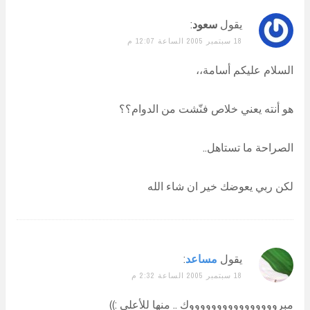
يقول
سعود
:
18 سبتمبر 2005 الساعة 12:07 م
السلام عليكم أسامة،،
هو أنته يعني خلاص فنّشت من الدوام؟؟
الصراحة ما تستاهل..
لكن ربي يعوضك خير ان شاء الله
يقول
مساعد
:
18 سبتمبر 2005 الساعة 2:32 م
مبرووووووووووووووووك .. منها للأعلى :))