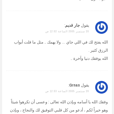
يقول
جار قديم
:
20 سبتمبر 2005 الساعة 12:02 ص
الله يفتح لك في اللي جاي … ولا يهمك .. مثل ما قلت أبواب
الرزق كثير .
الله يوفقك دنيا وآخرة ..
يقول
Grnas
:
20 سبتمبر 2005 الساعة 12:03 ص
وفقك الله يا أسامه وبإذن الله تعالى : وعسى أن تكرهوا شيئاً
وهو خيراً لكم ، أدعو من كل قلبي التوفيق لك والنجاح ، وبإذن