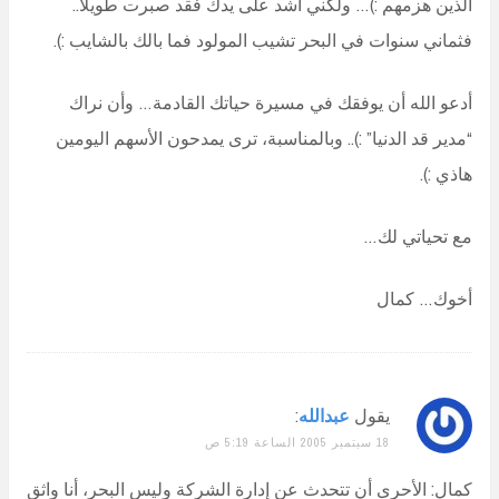
الذين هزمهم :)… ولكني أشد على يدك فقد صبرت طويلاً..
فثماني سنوات في البحر تشيب المولود فما بالك بالشايب :).
أدعو الله أن يوفقك في مسيرة حياتك القادمة… وأن نراك
“مدير قد الدنيا” :).. وبالمناسبة، ترى يمدحون الأسهم اليومين
هاذي :).
مع تحياتي لك…
أخوك… كمال
يقول
عبدالله
:
18 سبتمبر 2005 الساعة 5:19 ص
كمال: الأحرى أن تتحدث عن إدارة الشركة وليس البحر، أنا واثق