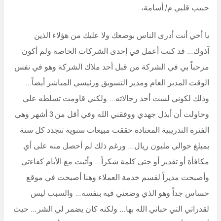
حبيب قلبي م/ أسامة،
يا أخي أنت أدرى الناس بوضعك ولا عليك من هؤلاء الذين
آذوك… قد كنت أعمل في إحدى الشركات الخاصة ولم أكون
مرحباً بي في الشركة من قبل أحد ملاك الشركة وهو في نفس
الوقت المدير العام ومدير التسويق ورئيسي المباشر أيضاً…
وذلك لكوني لست أحد رجالاته… ولكني قاومت تسلطه علي
وحاولت أن أبذل جهدي ووفقني الله وفي أقل من 3 أشهر وهي
الفترة التدريبية المعتادة حققت مبيعات سنوية تتجدد كل سنة
بمبلغ حوالي مليون ريال… ورغم ذلك لم أحصل منه على أي
مكافأة أو تقدير أو حتى كلمة شكراً… وأثبت مع الأيام كفاءتي
وأصبحت مديراً لقسم خدمة العملاء وهنا أصبحت في موقع
حساس جداً وهو الذي وضعني فيه بنفسه… والسبب ليس
لقدراتي التي حباني الله بها… ولكنه كان يضمر لي الشر… حيث