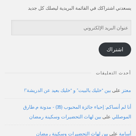
يسعدني اشتراكك في القائمة البريدية ليصلك كل جديد
عنوان
البريد
الإلكتروني
اشتراك
أحدث التعليقات
معتز
على
بين “خليك بالبيت” و “خليك بعيد عن الدريشة”!
أنا لم أنساكم: إحياء جائزة المحبوب (35) - مدونة م.طارق
الموصللي
على
بين لهاث التحضيرات وسكينة رمضان
أسامة
على
بين لهاث التحضيرات وسكينة رمضان