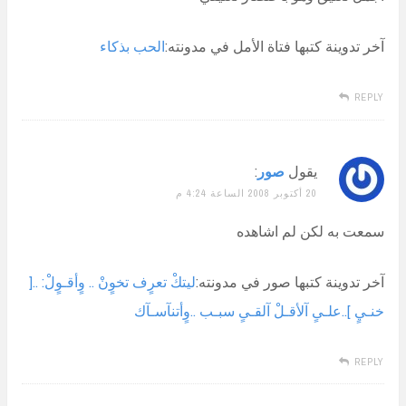
آخر تدوينة كتبها فتاة الأمل في مدونته:
الحب بذكاء
REPLY
يقول
صور
:
20 أكتوبر 2008 الساعة 4:24 م
سمعت به لكن لم اشاهده
آخر تدوينة كتبها صور في مدونته:
ليتكْ تعرٍف تخوٍنْ .. وٍأقـوٍلْ: ..[
خنـيٍ ]..علـىٍ آلأقـلْ آلقـىٍ سبـب ..وٍأتنآسـآك
REPLY