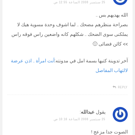
25 سبتمبر 2008 الساعة 12:55 ص
الله يهديهم بس ..
بصراحة منظرهم مضحك .. لما اشوف وحدة مسوية هيك لا
يملكنى سوى الضحك .. شكلهم كانه واضعين راس فوقه راس
>> كائن فضائى 🙂
آخر تدوينة كتبها بسمة امل في مدونته:
أنت امرأة .. اذن عرضة
لالتهاب المفاصل
REPLY
يقول
عبدالله
:
25 سبتمبر 2008 الساعة 10:16 ص
الصوت جدا مزعج !