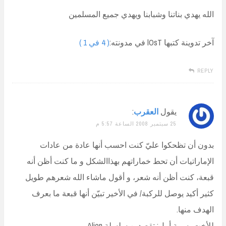
الله يهدي بناتنا وشبابنا ويهدي جميع المسلمين
آخر تدوينة كتبها lOsT في مدونته:
( 4 في 1 )
REPLY
يقول
العقرب
:
25 سبتمبر 2008 الساعة 5:57 م
بدون أن تظحكوا عليّ كنت احسب أنها عادة من عادات
الإماراتيات أن تحط خماراتهم بهذاالشكل و ما كنت أظن أنه
قبعة، كنت أظن أنه شعر، و أقول ماشاء الله شعرهم طويل
كثير أكيد يوصل للركبة/ في الأخير تبيّن أنها قبعة ما بعرف
الهدف منها.
للأخت بسمة أمل: تقصدين سلسلة Alien