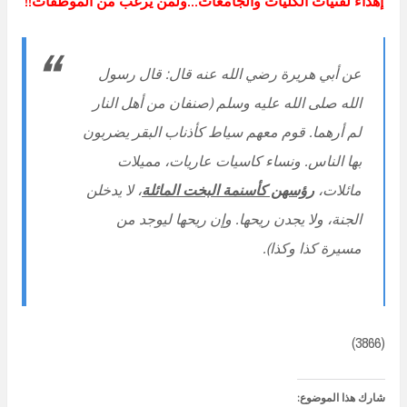
إهداء لفتيات الكليات والجامعات…ولمن يرغب من الموظفات!!
عن أبي هريرة رضي الله عنه قال: قال رسول
الله صلى الله عليه وسلم (صنفان من أهل النار
لم أرهما. قوم معهم سياط كأذناب البقر يضربون
بها الناس. ونساء كاسيات عاريات، مميلات
مائلات،
رؤسهن كأسنمة البخت المائلة
، لا يدخلن
الجنة، ولا يجدن ريحها. وإن ريحها ليوجد من
مسيرة كذا وكذا).
(3866)
شارك هذا الموضوع: