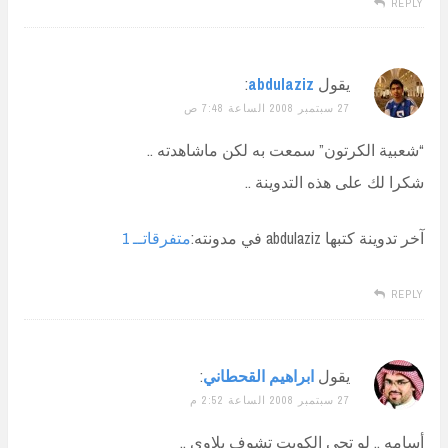
REPLY
يقول
abdulaziz
:
27 سبتمبر 2008 الساعة 7:48 ص
“شعبية الكرتون” سمعت به لكن ماشاهدته ..
شكرا لك على هذه التدوينة ..
آخر تدوينة كتبها abdulaziz في مدونته:
متفرقاتــ 1
REPLY
يقول
ابراهيم القحطاني
:
27 سبتمبر 2008 الساعة 2:52 م
أسامه .. لو تجي الكويت تشوف بلاوي ..