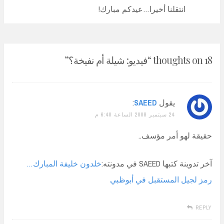
Post:
انتقلنا أخيرا…عيدكم مبارك!
18 thoughts on “
فيديو: شيلة أم نفيخة؟
”
يقول
SAEED
:
24 سبتمبر 2008 الساعة 6:40 م
حقيقة لهو أمر مؤسف..
آخر تدوينة كتبها SAEED في مدونته:
خلدون خليفة المبارك…
رمز لجيل المستقبل في أبوظبي
REPLY