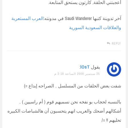
أعجبتني الحلقة, كارتون يستحق المتابعة.
آخر تدوينة كتبها Saudi Wanderer في مدونته:
العرب المستعربة
والعلاقات السعودية السورية
REPLY
يقول
lOsT
:
25 سبتمبر 2008 الساعة 2:18 م
شفت بعض الحلقات من المسلسل .. الصراحه إبداع =)
بالنسبه لحجاب بو نفخه نحن نسميهم قوم ( أم راسيين ) ..
أشكالهم أضحك والغريب انهم يتحسبون أن هالشباصات الكبيره
تحليهم !! =/