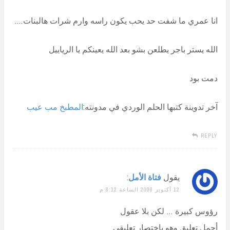
انا عمري ما شفت حد يحب يكون راسه وارم شرات هالبنات….
الله يستر باجر يطلعن بشو بعد الله يعينكم يا الرياييل
دمت بود
آخر تدوينة كتبها الحلم الوردي في مدونته:
المطبخ مب عيب
REPLY
يقول
فتاة الأمل
:
12 أكتوبر 2008 الساعة 8:12 م
رؤوس كبيرة … لكن بلا عقول
أجمل تعليق وهو باختصار تعليقي