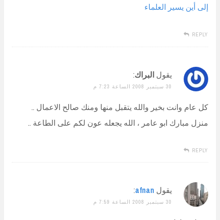
إلى أين يسير العلماء
REPLY
يقول
البراك
:
30 سبتمبر 2008 الساعة 7:23 م
كل عام وانت بخير والله يتقبل منها ومنك صالح الاعمال ..
منزل مبارك ابو عامر ، الله يجعله عون لكم على الطاعة ..
REPLY
يقول
afnan
:
30 سبتمبر 2008 الساعة 7:59 م