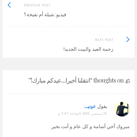
Previous
Post
PREVIOUS POST
post:
فيديو: شيلة أم نفيخة؟
navigation
Next
NEXT POST
Post:
زحمة العيد والبيت الجديد!
45 thoughts on “
انتقلنا أخيرا…عيدكم مبارك!
”
يقول
عونيــ
:
30 سبتمبر 2008 الساعة 2:57 م
مبروك أخي أسامة و كل عام و أنت بخير.