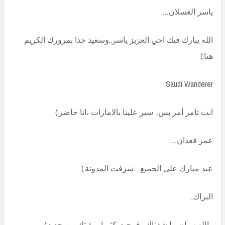
ياسر الغسلان…
الله يبارك فيك اخي العزيز ياسر..وسعيد جدا بمرورك الكريم
هنا:)
Saudi Wanderer
انت تامر أمر بس.. سير علينا بالامارات ،انا حاضر:)
عمر قعدان…
عيد مبارك على الجميع…شرفت المدونة:)
البراك..
والله زمان ما شفناك،،فرحت كثيرا برؤيتك من جديد:)