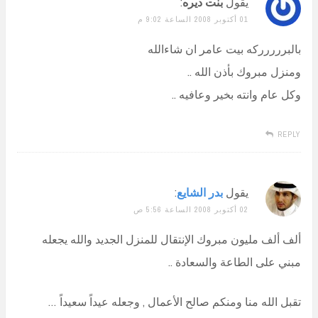
يقول
بنت ديره
:
01 أكتوبر 2008 الساعة 9:02 م
بالبررررركه بيت عامر ان شاءالله
ومنزل مبروك بأذن الله ..
وكل عام وانته بخير وعافيه ..
REPLY
يقول
بدر الشايع
:
02 أكتوبر 2008 الساعة 5:56 ص
ألف ألف مليون مبروك الإنتقال للمنزل الجديد والله يجعله
مبني على الطاعة والسعادة ..
تقبل الله منا ومنكم صالح الأعمال , وجعله عيداً سعيداً …