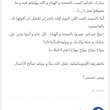
مبارك عليكم البيت بالصحة و الهناء و الله يهنّيكم فيه و ما
تشوفوا شرّ يا ربّ.
أما بالنسبة للعيد اللي اليوم أوّله بالجزائر أفضّل ان أقولها لك
بالعاصمية:
“صحّ عيدكم، تعيدوا بالصحة و الهناء ، كل عام و أنتوا بخير، في
حياتك و حياة والديك و ووليداتك(أبناءك)”
مواح مواح مواح مواح (نعم 4 قبلات)
بالطريقة الأوتوماتيكية: تقبّل الله منّا و منكم صالح الأعمال
ويني عيديتي؟
REPLY