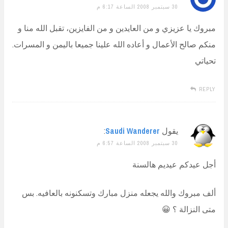
30 سبتمبر 2008 الساعة 6:17 م
مبروك يا عزيزي و من العايدين و من الفايزين، تقبل الله منا و
منكم صالح الأعمال و أعاده الله علينا جميعا باليمن و المسرات.
تحياتي
REPLY
يقول
Saudi Wanderer
:
30 سبتمبر 2008 الساعة 6:57 م
أجل عيدكم عيديم هالسنة
ألف مبروك والله يجعله منزل مبارك وتسكنونه بالعافيه. بس
متى النزالة ؟ 😀