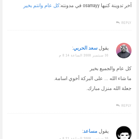
آخر تدوينة كتبها osamayy في مدونته:
كل عام وانتم بخير
REPLY
يقول
سعد الحربي
:
30 سبتمبر 2008 الساعة 8:14 م
كل عام والجميع بخير
ما شاء الله … على البركة أخوي اسامة.
جعلة الله منزل مبارك.
REPLY
يقول
مساعد
:
30 سبتمبر 2008 الساعة 8:21 م