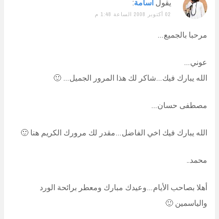
يقول
أسامة
:
02 أكتوبر 2008 الساعة 1:48 م
مرحبا بالجميع…
عوني…
الله يبارك فيك…شاكر لك هذا المرور الجميل… 🙂
مصطفى حسان…
الله يبارك فيك اخي الفاضل…مقدر لك مرورك الكريم هنا 🙂
محمد..
أهلا بصاحب الأيام…وعيدك مبارك ومعطر برائحة الورد
والياسمين 🙂