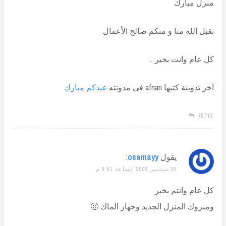
منزل مبارك
تقبل الله منا و منكم صالح الأعمال
كل عام وانت بخير ..
آخر تدوينة كتبها afnan في مدونته:
عيدكم مبارك
REPLY
يقول
osamayy
:
30 سبتمبر 2008 الساعة 8:01 م
كل عام وانتم بخير
ومبروك المنزل الجديد وجهاز الماك 🙂