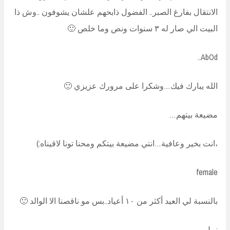
الانتقال بفارغ الصبر.. الفضول ذابحهم علشان يشوفون ..وش ذا
البيت الي صار له ٣ سنوات ونص وما خلص 🙂
AbOd..
الله يبارك فيك…وشكرا على مرورك عزيزي 🙂
مضيعة بيتهم…
،انت بخير وعافية…انتي مضيعة بيتكم ومحنا تونا لاقيناه:)
female
بالنسبة لي العيد أكثر من ١٠ أعياد..بس مو ناقصنا الا الوالد 🙂
نبيل…