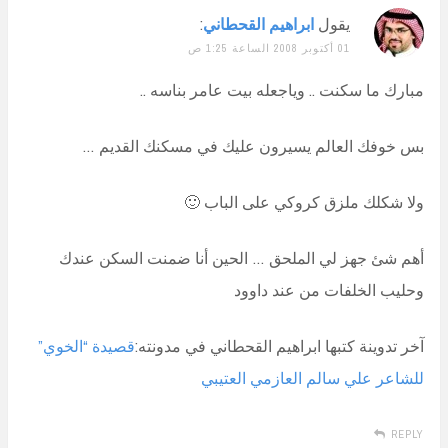
يقول
ابراهيم القحطاني
:
01 أكتوبر 2008 الساعة 1:25 ص
مبارك ما سكنت .. وياجعله بيت عامر بناسه ..
بس خوفك العالم يسيرون عليك في مسكنك القديم …
ولا شكلك ملزق كروكي على الباب 🙂
أهم شئ جهز لي الملحق … الحين أنا ضمنت السكن عندك
وحليب الخلفات من عند داوود
آخر تدوينة كتبها ابراهيم القحطاني في مدونته:
قصيدة “الخوي”
للشاعر علي سالم العازمي العتيبي
REPLY