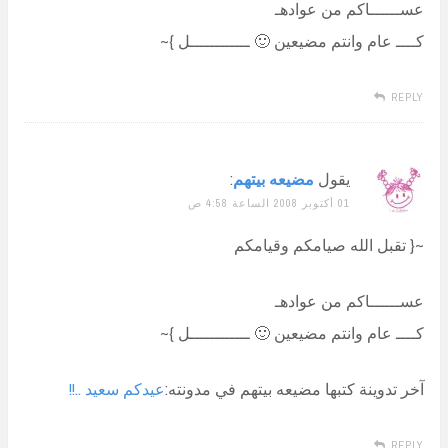
عســــــاكم من عوادهـ
كــــ عام وانتم مضيعين 🙂 ــــــــــــل }~
REPLY
يقول
مضيعه بيتهم
:
01 أكتوبر 2008 الساعة 4:58 ص
~{ تقبل الله صيامكم وقيامكم
عســــــاكم من عوادهـ
كــــ عام وانتم مضيعين 🙂 ــــــــــــل }~
آخر تدوينة كتبها مضيعه بيتهم في مدونته:
عيدكم سعيد ..!!
REPLY