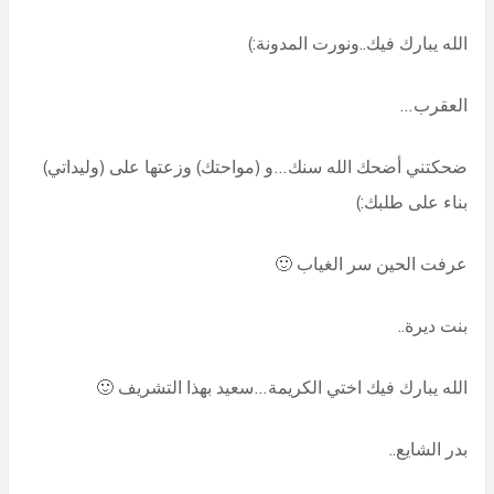
الله يبارك فيك..ونورت المدونة:)
العقرب…
ضحكتني أضحك الله سنك…و (مواحتك) وزعتها على (وليداتي)
بناء على طلبك:)
عرفت الحين سر الغياب 🙂
بنت ديرة..
الله يبارك فيك اختي الكريمة…سعيد بهذا التشريف 🙂
بدر الشايع..