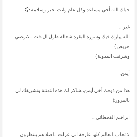
حياك الله أخي مساعد وكل عام وانت بخير وسلامة 🙂
غير…
الله يبارك فيك وسورة البقرة شغالة طول ال،قت…لاتوصي
حريص:)
وشرفت المدونة:)
أيمن.
هذا من ذوقك أخي أيمن،،شاكر لك هذه التهنئة وتشريفك لي
بالمرور:)
ابراهبم القحطاني…
لا تخاف..العالم كلها عارفة اني عزلت…اصلا هم ينتظرون