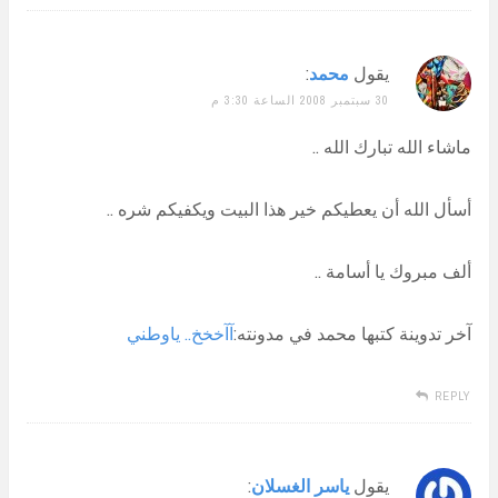
يقول
محمد
:
30 سبتمبر 2008 الساعة 3:30 م
ماشاء الله تبارك الله ..
أسأل الله أن يعطيكم خير هذا البيت ويكفيكم شره ..
ألف مبروك يا أسامة ..
آخر تدوينة كتبها محمد في مدونته:
آآخخخ.. ياوطني
REPLY
يقول
ياسر الغسلان
: