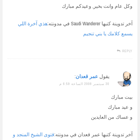
وكل عام وانت بخير, وعيدكم مبارك
آخر تدوينة كتبها Saudi Wanderer في مدونته:
هذي آخرة اللي
يسمع كلامك يا بني تنجيم
REPLY
يقول
عمر قعدان
:
30 سبتمبر 2008 الساعة 6:59 م
بيت مبارك
و عيد مبارك
و عساك من العايدين
آخر تدوينة كتبها عمر قعدان في مدونته:
قتوى الشيخ المنجد و