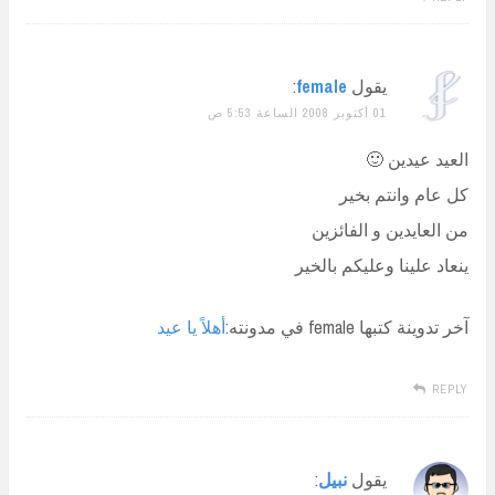
يقول
female
:
01 أكتوبر 2008 الساعة 5:53 ص
العيد عيدين 🙂
كل عام وانتم بخير
من العايدين و الفائزين
ينعاد علينا وعليكم بالخير
آخر تدوينة كتبها female في مدونته:
أهلاً يا عيد
REPLY
يقول
نبيل
: