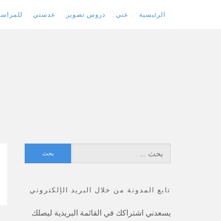
الرئيسية
عني
دروس تصوير
عدستي
للمراسل
Skip
to
content
البحث
عن:
تابع المدونة من خلال البريد الإلكتروني
يسعدني اشتراكك في القائمة البريدية ليصلك