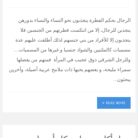
الرجال بحكم الفطرة ينجذبون نحو النساء والنساء بدورهن
ينجذبن للرجال، إلا من انتكست فطرتهم من الجنسين فلا
ينجذبون إلا للأفراد من بني جنسهم لذلك أطلقت عليهم عدة
مسميات كالملثيين والشواذ جنسيا و غيرها من المسميات….
وللرجل الشرقي ذوق عجيب في المرأة فمنهم من يفضلها
سمراء مليحة، و بعضهم يحبها ذات ملامح عربية أصيلة، وآخرين
يبحثون…
READ MORE