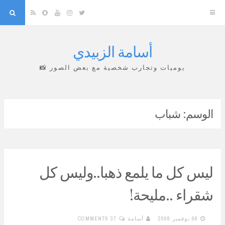
arch
Snapchat
RSS
YouTube
Instagram
Twitter
أسامة الزبيدي
Skip
to
يوميات وتجارب شخصية مع بعض الصور 📸
content
الوسم:
شباب
ليس كل ما يلمع ذهبا..وليس كل
شقراء ..مليحة!
06 نوفمبر 2008
أسامة
37 COMMENTS