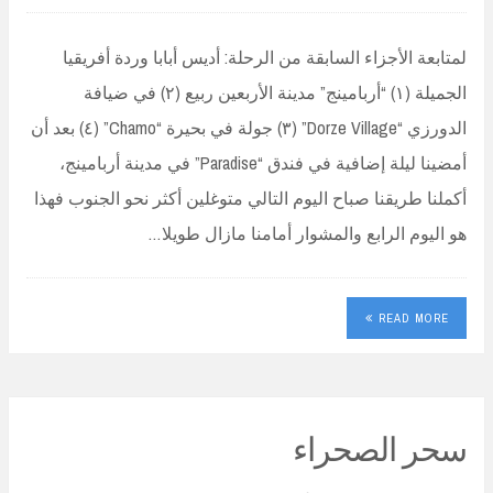
لمتابعة الأجزاء السابقة من الرحلة: أديس أبابا وردة أفريقيا
الجميلة (١) “أربامينج” مدينة الأربعين ربيع (٢) في ضيافة
الدورزي “Dorze Village” (٣) جولة في بحيرة “Chamo” (٤) بعد أن
أمضينا ليلة إضافية في فندق “Paradise” في مدينة أربامينج،
أكملنا طريقنا صباح اليوم التالي متوغلين أكثر نحو الجنوب فهذا
هو اليوم الرابع والمشوار أمامنا مازال طويلا…
READ MORE
سحر الصحراء