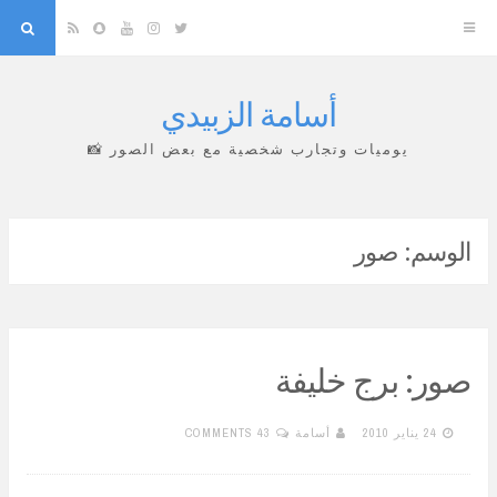
arch
Snapchat
RSS
YouTube
Instagram
Twitter
أسامة الزبيدي
Skip
to
يوميات وتجارب شخصية مع بعض الصور 📸
content
الوسم:
صور
صور: برج خليفة
24 يناير 2010
أسامة
43 COMMENTS