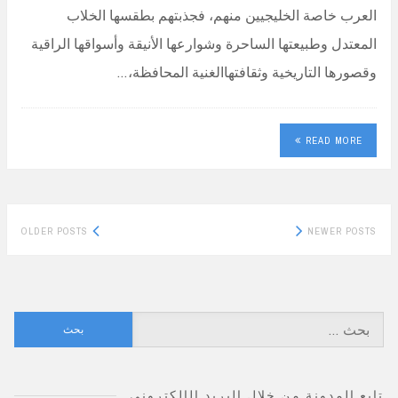
العرب خاصة الخليجيين منهم، فجذبتهم بطقسها الخلاب
المعتدل وطبيعتها الساحرة وشوارعها الأنيقة وأسواقها الراقية
وقصورها التاريخية وثقافتهاالغنية المحافظة،…
READ MORE
Posts
OLDER POSTS
NEWER POSTS
navigation
البحث
عن:
تابع المدونة من خلال البريد الإلكتروني