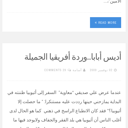
الأمين”،…
READ MORE
أديس أبابا..وردة أفريقيا الجميلة
02 نوفمبر 2009
أسامة
29 COMMENTS
عندما عرض علي صديقي “معاوية” السفر إلى أثيوبيا ظننته في
البداية يمازحني حينها رددت عليه مستنكرا: ” ما حصلت إلا
أثيوبيا؟” فقد كان الانطباع الراسخ في ذهني كما هو الحال لدى
أغلب الناس أن أثيوبيا هي بلد الفقر والجفاف ولايوجد فيها ما