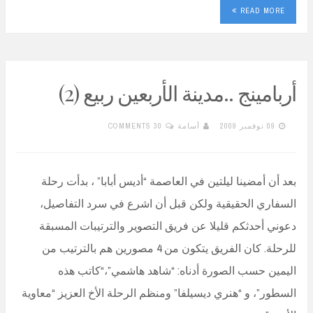
READ MORE
أربامينج ..مدينة الأربعين ربيع (2)
09 نوفمبر 2009
أسامة
30 COMMENTS
بعد أن أمضينا ليلتين في العاصمة “أديس أبابا” ، بدأت رحلة
السفاري الحقيقية ولكن قبل أن اشرع في سرد التفاصيل،
دعوني أحدثكم قليلا عن فريق التصوير والترتيبات المسبقة
للرحلة. كان الفريق يتكون من 4 مصورين هم بالترتيب من
اليمين حسب الصورة أدناه: “شاهد هاشمي”،“كاتب هذه
السطور”، و “هنري ديسيلفا” ومنظم الرحلة الأخ العزيز “معاوية