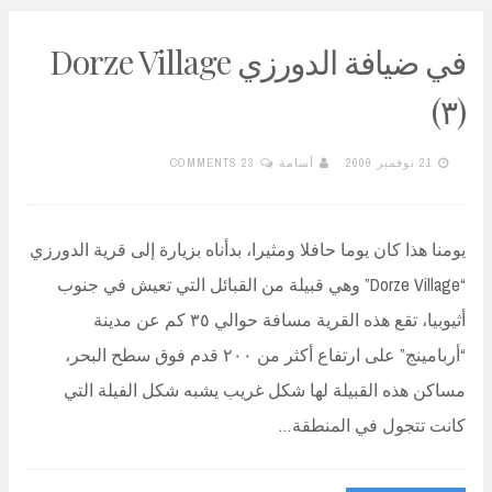
في ضيافة الدورزي Dorze Village
(٣)
21 نوفمبر 2009
أسامة
23 COMMENTS
يومنا هذا كان يوما حافلا ومثيرا، بدأناه بزيارة إلى قرية الدورزي
“Dorze Village” وهي قبيلة من القبائل التي تعيش في جنوب
أثيوبيا، تقع هذه القرية مسافة حوالي ٣٥ كم عن مدينة
“أربامينج” على ارتفاع أكثر من ٢٠٠ قدم فوق سطح البحر،
مساكن هذه القبيلة لها شكل غريب يشبه شكل الفيلة التي
كانت تتجول في المنطقة…