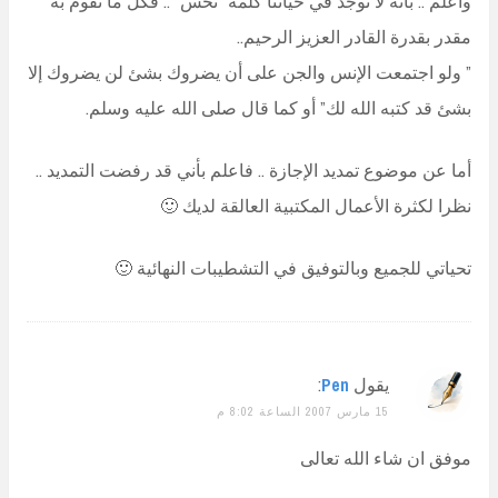
واعلم .. بأنه لا توجد في حياتنا كلمة “نحس” .. فكل ما تقوم به
مقدر بقدرة القادر العزيز الرحيم..
” ولو اجتمعت الإنس والجن على أن يضروك بشئ لن يضروك إلا
بشئ قد كتبه الله لك” أو كما قال صلى الله عليه وسلم.
أما عن موضوع تمديد الإجازة .. فاعلم بأني قد رفضت التمديد ..
نظرا لكثرة الأعمال المكتبية العالقة لديك 🙂
تحياتي للجميع وبالتوفيق في التشطيبات النهائية 🙂
يقول
Pen
:
15 مارس 2007 الساعة 8:02 م
موفق ان شاء الله تعالى