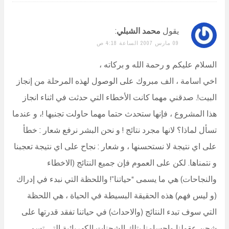
يقول
محمد الشبلي
:
09 مارس 2007 الساعة 4:18 ص
السلام عليكم و رحمة الله و بركاته ،
اخي اسامة ، الف مبروك على الوصول لهذه المرحلة من إنجاز
البيت!. صدقني مهما كانت الأخطاء التي حدثت في اثناء انجاز
هذا المشروع ، فإنها ستحدث حتما مهما حاولت تجنبها !، و عندما
تسأل لماذا؟ لانها مجرد نتائج ! و نحن البشر نرفع شعار : خطأ
على اي نتيجة لا نستحسنها ، و شعار : نجاح على اي نتيجة تعجبنا
و نتمناها. لكن على العموم فإن جميع النتائج (الاخطاء
والنجاحات) هي ما يسمى “حياتنا”! واللحظة التي نبدء في إدراك
(و ليس فهم) هذه الحقيقة البسيطة في الحياة ، هي اللحظة
التي سوف تبدء النتائج (والاحداث) في حياتنا تفقد قدرتها على
شحن عقولنا واجسامنا بتلك الشحنات الكهربائية التي تسمي