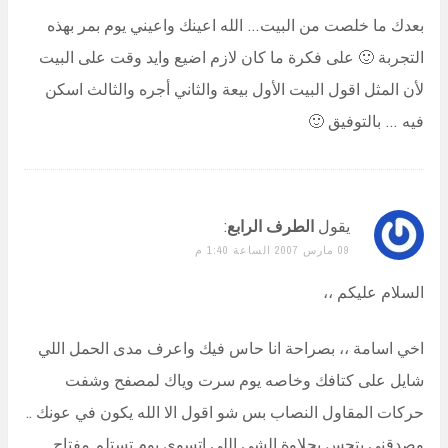
بعدك ما خلصت من البيت… الله اعينك واعيني يوم بمر بهذه
التجربة 🙂 على فكرة ما كان لازم اضيع وايد وقت على البيت
لأن المثل اقول البيت الأول بيعة والثاني أجره والثالث اسكن
فيه … بالتوفيق 🙂
يقول
الطرف الرابع
:
09 مارس 2007 الساعة 1:40 م
السلام عليكم ،،
اخي اسامة ،، بصراحة انا حاس فيك واعرف مدى الحمل اللي
شايل على كتافك وخاصه يوم سرت وياك لمصفح وشفت
حركات المقاول النصاب بس شو اقول الا الله يكون في عونك ..
وصدقني بتحس بحلاوة الشي اللي اتسوي يوم تستلم مفتاح