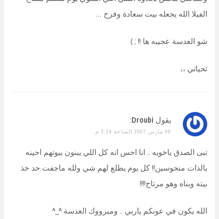
الفيلا الله يجعله بيت سعادة وفرح …
شو العدسة عجيبه ها !! ; )
تحياتي ،،
يقول
Droubi
:
09 مارس 2007 الساعة 3:34 م
تبى الصدق ياخويه .. انا احس انه كل اللي يبنون بيوتهم احينه
بالذات منحوسين!! كل يوم يطلع لهم شي ولله ماجفت حد خذ
بيته وبناه وهو مرتاح!!!!
الله يكون في عونكم ياربي .. ومبرووك العدسة ^_^