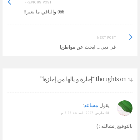
Previous
Post
PREVIOUS POST
post:
055 والباقي ما تغير!!
navigation
Next
NEXT POST
Post:
في دبي… ابحث عن مواطن!
14 thoughts on “
إجازة و يالها من إجازة!
”
يقول
مساعد
:
08 مارس 2007 الساعة 5:25 م
بالتوفيج إنشالله : )