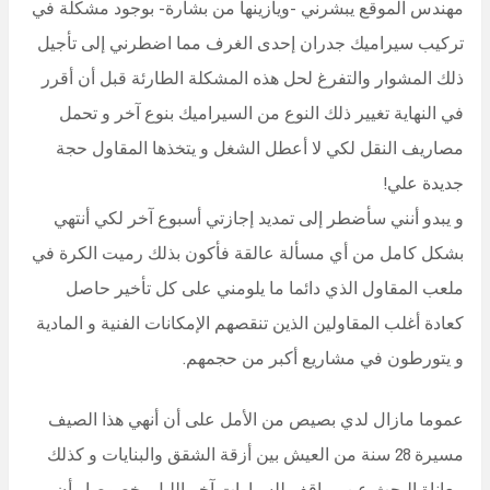
مهندس الموقع يبشرني -ويازينها من بشارة- بوجود مشكلة في
تركيب سيراميك جدران إحدى الغرف مما اضطرني إلى تأجيل
ذلك المشوار والتفرغ لحل هذه المشكلة الطارئة قبل أن أقرر
في النهاية تغيير ذلك النوع من السيراميك بنوع آخر و تحمل
مصاريف النقل لكي لا أعطل الشغل و يتخذها المقاول حجة
جديدة علي!
و يبدو أنني سأضطر إلى تمديد إجازتي أسبوع آخر لكي أنتهي
بشكل كامل من أي مسألة عالقة فأكون بذلك رميت الكرة في
ملعب المقاول الذي دائما ما يلومني على كل تأخير حاصل
كعادة أغلب المقاولين الذين تنقصهم الإمكانات الفنية و المادية
و يتورطون في مشاريع أكبر من حجمهم.
عموما مازال لدي بصيص من الأمل على أن أنهي هذا الصيف
مسيرة 28 سنة من العيش بين أزقة الشقق والبنايات و كذلك
معاناة البحث عن مواقف للسيارات آخر الليل، خصوصا وأن