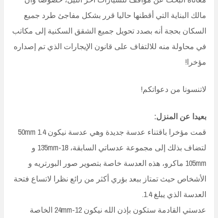
مالك البناية التي أقطنها حاليا قرر بشكل مفاجئ طرد جميع
السكان بحجة أنه بصدد تحويل جميع الشقق السكنية إلى مكاتب
في محاولة منه للالتفاف على قانون الإيجارات الذي تم إصداره
مؤخرا!
لاتنسونا من دعواتكم!
بعيدا عن المنزل:
قمت مؤخرا باقتناء عدسة جديدة وهي عدسة نيكون 50mm 1.4
لتضاف بذلك إلى مجموعة عدساتي السابقة، 18-135mm و
105mm ماكرو، هذه العدسة خاصة بتصوير صور البورتريه و
الأشخاص حيث تمتاز ببعد بؤري أكثر من رائع نظرا لاتساع فتحة
العدسة الذي يبلغ 1.4.
عدستي القادمة ستكون بإذن الله نيكون 12-24mm الخاصة