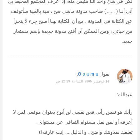
لكن في شئ واحد أنـا متيقن منه، إذا عرف المجتمع المحيط بي
أني أنـا ( …… ) صاحب مدونة ماشي صح ، مية بالمية سأتوقف
عن الكتابة في المدونة ، مع أن الكتابة بهـا أصبح جزء لا يتجزأ
من حياتي ، ومن الممكن أن أفتح مدونة جديدة بإسم مستعار
جديد.
يقول
O s a m a
:
14 نوفمبر 2005 الساعة 12:29 ص
عبدالله:
رأيك هو نفس رأيي فعن نفسي لن أبوح بعنوان موقعي لمن لا
أعرفه أو لمن يقل مستواه الثقافي عن مستواي..
تعلقك بمدونتك واضح .. و الدليل….. إنت عارفه!:)