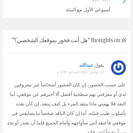
NEXT POST
Post:
أسبوعي الأول مع البيئة
18 thoughts on “
هل أنت فخور بموقعك الشخصي؟
”
يقول
عبدالله
:
11 نوفمبر 2005 الساعة 4:25 م
على حسب الحضور، إن كان الحضور أشخاصاً غير معروفين
لدي أو معرفتي بهم سطحية أفضل ألا أخبرهم عن موقعي، أما
النقد فلا يهمني ماذا ينتقد المرء بل كيف ينتقد، إن كان نقده
بأسلوب طيب قبلته، أما إن كان الناقد شخصاً ما يضايقني في
موقعي فأعتقد أنني سأواجهه وأمام الجميع فإما أن يعتذر أو يجد
سبباً مقنعاً لتصرفاته.