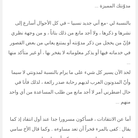
مدوّنتك المميزة …
بالنسبة لي -مع أني جديد نسبيا – في كل الأحوال أسارع إلى
نشرها و ذكرها ، ولا أجد مانع من ذلك بتاتاً ، و من وجهة نظري
فإنّ من يخجل من ذكر مدوّنته أو يمتنع يعاني من بعض القصور
في خدماته فيها أو يذكر معلوماته لا يفخر بها ، أو غير متأكد منها
…
لحد الآن يسير كل شيء على ما يرام بالنسبة لمدونتي لا سيما
وأنّ المدونون العرب لديهم رحابة صدر رائعة ، لذلك فأنا في
حال اضطرني أمر لا أجد مانع من طلب المساعدة من أي واحد
منهم …
أما عن الانتقادات ، فسأكون مسرورا جدا عند أول انتقاد إذ كما
يقال : كفى بالمرء فخراً أن تعد مساوءه .. وكما قال الأخ سامي