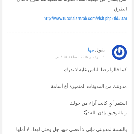
الطرق
http://www.tutorials4arab.com/visit.php?tid=328
يقول
مها
:
13 نوفمبر 2005 الساعة 7:48 ص
كما قالوا رضا الناس غاية لا تدرك
مدونتك من المدونات المتميزة أخ أسامة
استمر أيٍ كانت آراء من حولك
و بالتوفيق بإذن الله 🙂
بالنسبة لمدونتي فإني لا أقضي فيها جل وقتي لهذا ، لا أملها