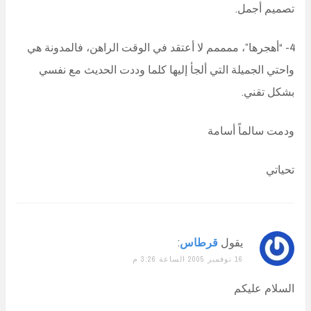
تصميم أجمل.
4- “أهجرها”، ممممم لا أعتقد في الوقت الراهن، فالمدونة هي
واحتي الجميلة التي ألجأ إليها كلما وددت الحديث مع نفسي
بشكل تقني.
ودمت سالماً أسامة
تحياتي
يقول
قرطاس
:
16 نوفمبر 2005 الساعة 3:26 م
السلام عليكم