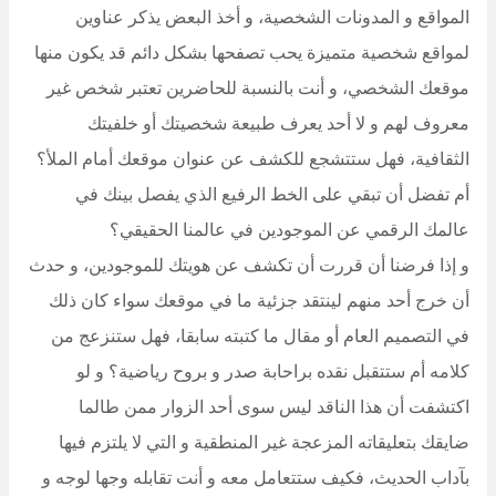
المواقع و المدونات الشخصية، و أخذ البعض يذكر عناوين
لمواقع شخصية متميزة يحب تصفحها بشكل دائم قد يكون منها
موقعك الشخصي، و أنت بالنسبة للحاضرين تعتبر شخص غير
معروف لهم و لا أحد يعرف طبيعة شخصيتك أو خلفيتك
الثقافية، فهل ستتشجع للكشف عن عنوان موقعك أمام الملأ؟
أم تفضل أن تبقي على الخط الرفيع الذي يفصل بينك في
عالمك الرقمي عن الموجودين في عالمنا الحقيقي؟
و إذا فرضنا أن قررت أن تكشف عن هويتك للموجودين، و حدث
أن خرج أحد منهم لينتقد جزئية ما في موقعك سواء كان ذلك
في التصميم العام أو مقال ما كتبته سابقا، فهل ستنزعج من
كلامه أم ستتقبل نقده براحابة صدر و بروح رياضية؟ و لو
اكتشفت أن هذا الناقد ليس سوى أحد الزوار ممن طالما
ضايقك بتعليقاته المزعجة غير المنطقية و التي لا يلتزم فيها
بآداب الحديث، فكيف ستتعامل معه و أنت تقابله وجها لوجه و