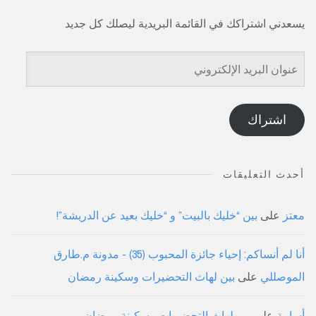
يسعدني اشتراكك في القائمة البريدية ليصلك كل جديد
عنوان
البريد
الإلكتروني
اشتراك
أحدث التعليقات
معتز
على
بين “خليك بالبيت” و “خليك بعيد عن الدريشة”!
أنا لم أنساكم: إحياء جائزة المحبوب (35) - مدونة م.طارق
الموصللي
على
بين لهاث التحضيرات وسكينة رمضان
أسامة
على
بين لهاث التحضيرات وسكينة رمضان