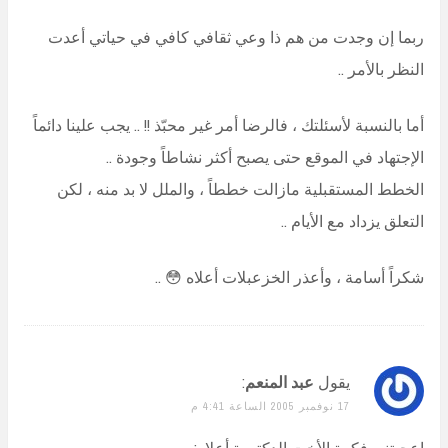
ربما إن وجدت من هم ذا وعي ثقافي كافي في حياتي أعدت
النظر بالأمر ..
أما بالنسبة لأسئلتك ، فالرضا أمر غير محبّذ !! .. يجب علينا دائماً
الإجتهاد في الموقع حتى يصبح أكثر نشاطاً وجودة ..
الخطط المستقبلية مازالت خططاً ، والملل لا بد منه ، لكن
التعلق يزداد مع الأيام ..
شكراً أسامة ، وأعذر الخزعبلات أعلاه 😳 ..
يقول
عبد المنعم
:
17 نوفمبر 2005 الساعة 4:41 م
اعجبتني فكرة الأخت الدكتورة أعلاه: