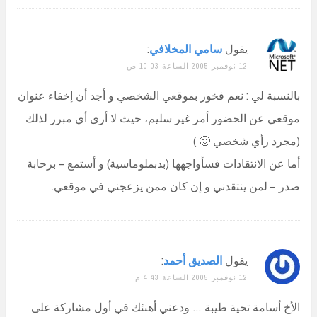
يقول
سامي المخلافي
:
12 نوفمبر 2005 الساعة 10:03 ص
بالنسبة لي : نعم فخور بموقعي الشخصي و أجد أن إخفاء عنوان
موقعي عن الحضور أمر غير سليم، حيث لا أرى أي مبرر لذلك
(مجرد رأي شخصي 🙂 )
أما عن الانتقادات فسأواجهها (بدبملوماسية) و أستمع – برحابة
صدر – لمن ينتقدني و إن كان ممن يزعجني في موقعي.
يقول
الصديق أحمد
:
12 نوفمبر 2005 الساعة 4:43 م
الأخ أسامة تحية طيبة … ودعني أهنئك في أول مشاركة على