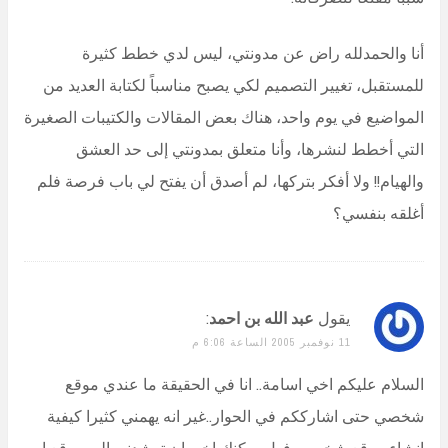
أنا والحمدلله راض عن مدونتي، ليس لدي خطط كثيرة
للمستقبل، تغيير التصميم لكي يصبح مناسباً لكتابة العديد من
المواضيع في يوم واحد، هناك بعض المقالات والكتيبات الصغيرة
التي أخطط لنشرها، وأنا متعلق بمدونتي إلى حد العشق
والهيام!! ولا أفكر بتركها، لم أصدق أن يفتح لي باب فرصة فلم
أغلقه بنفسي؟
يقول
عبد الله بن احمد
:
11 نوفمبر 2005 الساعة 6:06 م
السلام عليكم اخي اسامة.. انا في الحقيقة ما عندي موقع
شخصي حتى اشارككم في الحوار..غير انه يهمني كثيرا كيفية
انشاء موقع شخصي..فهل يمكنك اخي ان ترشدني الى موقع او