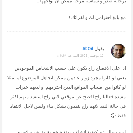
برحابة صدر و سياسة مرحة ممكن أن نواجهها ..
مع بالغ احترامي لك و لقرائك !
يقول
AbOd
:
12 نوفمبر 2005 الساعة 9:04 م
اذا على الافصاح راح يكون على حسب الاشخاص الموجودين
يعني لو كانوا مجرد زوار عاديين ممكن اتجاهل الموضوع اما مثلا
لو كانوا من اصحاب المواقع الذين احترمهم او لديهم خبرات
مفيدة فغالبا راح افصح عن موقعي لاني راح استفيد منهم اكثر
في حالة النقد لانهم راح ينقدون بشكل بناء وليس لاجل الانتقاد
فقط 🙂
لمن يسال عن كيفية انشاء مدونة شخصية هنا شرح لاحدى