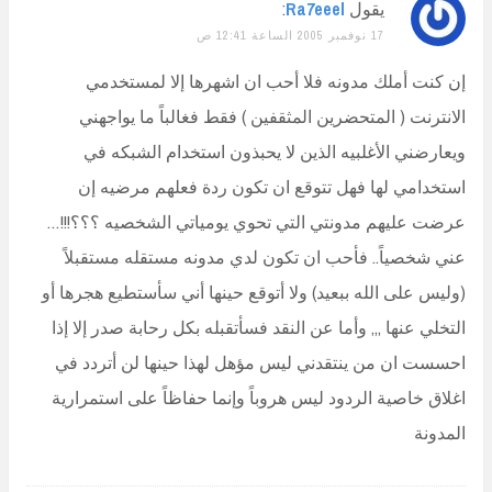
يقول
Ra7eeel
:
17 نوفمبر 2005 الساعة 12:41 ص
إن كنت أملك مدونه فلا أحب ان اشهرها إلا لمستخدمي
الانترنت ( المتحضرين المثقفين ) فقط فغالباً ما يواجهني
ويعارضني الأغلبيه الذين لا يحبذون استخدام الشبكه في
استخدامي لها فهل تتوقع ان تكون ردة فعلهم مرضيه إن
عرضت عليهم مدونتي التي تحوي يومياتي الشخصيه ؟؟؟!!!…
عني شخصياً.. فأحب ان تكون لدي مدونه مستقله مستقبلاً
(وليس على الله ببعيد) ولا أتوقع حينها أني سأستطيع هجرها أو
التخلي عنها ,,, وأما عن النقد فسأتقبله بكل رحابة صدر إلا إذا
احسست ان من ينتقدني ليس مؤهل لهذا حينها لن أتردد في
اغلاق خاصية الردود ليس هروباً وإنما حفاظاً على استمرارية
المدونة