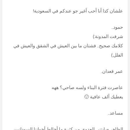
علشان كذا أنا أحب أغير جو عندكم في السعودية!
حمود..
شرفت المدونة:)
كلامك صحيح.. فشتان ما بين العيش في الشقق والعيش في
الفلل:)
عمر قعدان.
عاصرت فترة البناء ولسه صاحي؟ ههه
يعطيك ألف عافية 🙂
مساعد..
الظاهر صابتني العدوى من كثرة ما أخالط أخواننا السودانيين