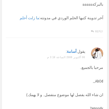
بالبركةةةةةة
آخر تدوينة كتبها الحلم الوردي في مدونته:
ما زلت أحلم
REPLY
يقول
أسامة
:
06 أكتوبر 2008 الساعة 3:16 م
مرحبا بالجميع..
AbOd,,,
ان شاء الله بفصل لها موضوع منفصل.. و لا يهمك:)
7amoody..