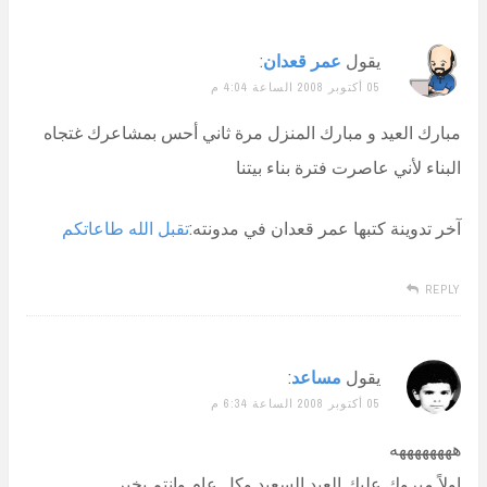
يقول
عمر قعدان
:
05 أكتوبر 2008 الساعة 4:04 م
مبارك العيد و مبارك المنزل مرة ثاني أحس بمشاعرك غتجاه
البناء لأني عاصرت فترة بناء بيتنا
آخر تدوينة كتبها عمر قعدان في مدونته:
تقبل الله طاعاتكم
REPLY
يقول
مساعد
:
05 أكتوبر 2008 الساعة 6:34 م
ههههههههه
اولاً مبروك عليك العيد السعيد وكل عام وانتم بخير