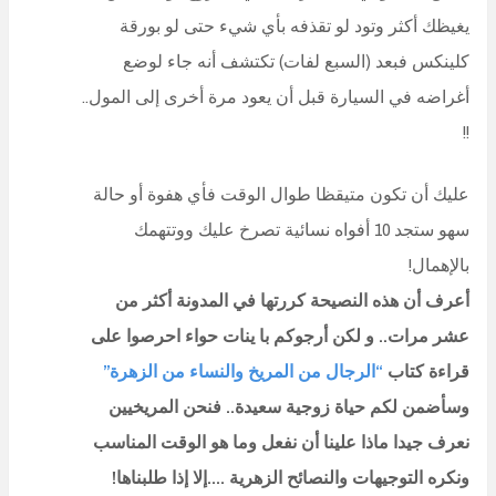
يغيظك أكثر وتود لو تقذفه بأي شيء حتى لو بورقة
كلينكس فبعد (السبع لفات) تكتشف أنه جاء لوضع
أغراضه في السيارة قبل أن يعود مرة أخرى إلى المول..
!!
عليك أن تكون متيقظا طوال الوقت فأي هفوة أو حالة
سهو ستجد 10 أفواه نسائية تصرخ عليك ووتتهمك
بالإهمال!
أعرف أن هذه النصيحة كررتها في المدونة أكثر من
عشر مرات.. و لكن أرجوكم با ينات حواء احرصوا على
قراءة كتاب
“الرجال من المريخ والنساء من الزهرة”
وسأضمن لكم حياة زوجية سعيدة.. فنحن المريخيين
نعرف جيدا ماذا علينا أن نفعل وما هو الوقت المناسب
ونكره التوجيهات والنصائح الزهرية ….إلا إذا طلبناها!