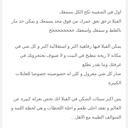
اول في الشعبية تكح الكل يسمعك
الفيلا تزعق تعق عمرك من فوق محد يسمعك و يمكن حد مار
بالغلط و سمعك واسعفك خخخخخخخخخ
يمكن الفيلا فيها رفاهية اكثر و استقلالية اكبر و كل شي في
مكانه لا ريحة مطبخ في البيت و لا ضيوف يحتجزونك في
غرفتك وما تقدر تطلع
صار كل شي معزول و كلن له خصوصيته خصوصا للعايلات
الكبيرة
بس اكبر سيئات السكن في الفيلا انك تحص بعزلة كبيرة عن
العالم و تفقد احلى طعم و احلة اللحظات و هي لحظة اللمة و
السوالف الطيبة مع الاهل….