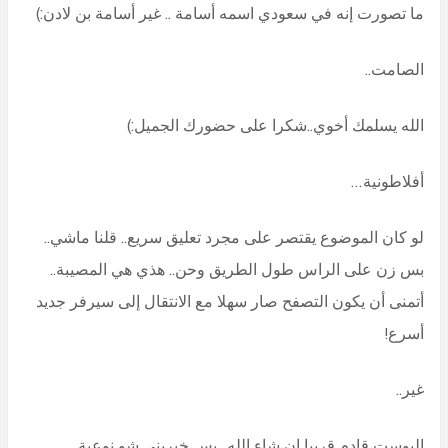
ما تصورت إنه في سعودي اسمه أسامة .. غير أسامة بن لادن:)
الصامت..
الله يسلمك أخوي..شكرا على حضورك الجميل:)
أفلاطونية…
لو كان الموضوع يقتصر على مجرد تعليق سريع.. قلنا ماشي..
بس زن على الراس طول الطريق وحن.. هذي هي المصيبة..
أتمنى أن يكون التصفح صار سهلا مع الانتقال إلى سيرفر جديد
أسرع!
غير..
البوست قادم قريبا إن شاء الله.. بس خبريني شو نوعية