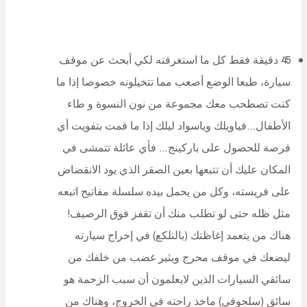
45 دقيقة فقط كل ما استغرقته لكي أبحث عن موقف
سيارة، طبعا الوضع أصعب مما تتخيلونه خصوصا إذا ما
كنت تصطحب معك مجموعة من نون النسوة و طاء
الأطفال…فياويلك وياسواد ليلك إذا ما قمت بتفويت أي
فرصة للحصول على باركينج… فأي عائلة تتمشى في
المكان عليك أن تتبعها بعين الصقر الذي يود الانقضاض
على فريسته، وكل من يحمل بيده سلسلة مفاتيح اتبعه
مثل ظله حتى لو تطلب منك أن تقفز فوق الرصيف!
هناك من يتعمد إغاظتك (بالتلكع) في إخراج سيارته
ليضعك في موقف محرج ويثير غضب من خلفك من
سائقي السيارات الذين لايعلمون أن سبب الزحمة هو
سائق (سلحوفي) ماخذ راحته في الخروج، وهناك من