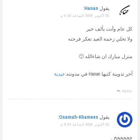
يقول
Hanan
:
05 أكتوبر 2008 الساعة 9:28 م
كل عام وأنت بألف خير
ولا تخلي زحمة العيد تعكر فرحته
منزل مبارك ان شاءالله 🙂
آخر تدوينة كتبها Hanan في مدونته:
عيدية
REPLY
يقول
Osamah-Khamees
:
05 أكتوبر 2008 الساعة 9:34 م
خخخخخخ ..