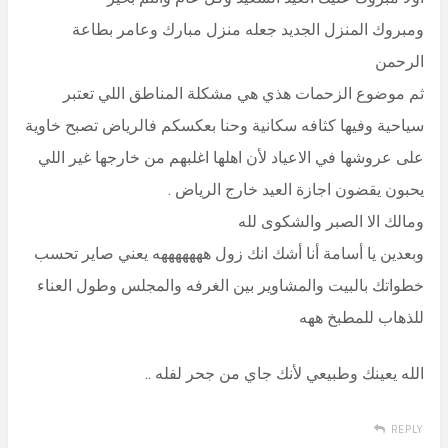
ومبروك المنزل الجديد جعله منزل مبارك وعامر بطاعة
الرحمن
ثم موضوع الزحمات هذي هي مشكلة المناطق اللي تعتبر
سياحية وفيها كثافه سكانية وحنا بعكسكم فالرياض تصبح خاوية
على عروشها في الاعياد لأن اهلها اغلبهم من خارجها غير اللي
يحبون يقضون اجازة العيد خارج الرياض .
ومالك الا الصبر والشكوى لله
وبعدين يا أسامة أنا أشك انك زول هههههههه يعني صاير تحسب
خطواتك بالبيت والمشاوير بين الغرفه والمجلس وطول العناء
للذهاب للمطبخ ههه
الله يعينك وطبيعي لأنك جاي من جحر لفله ..
REPLY