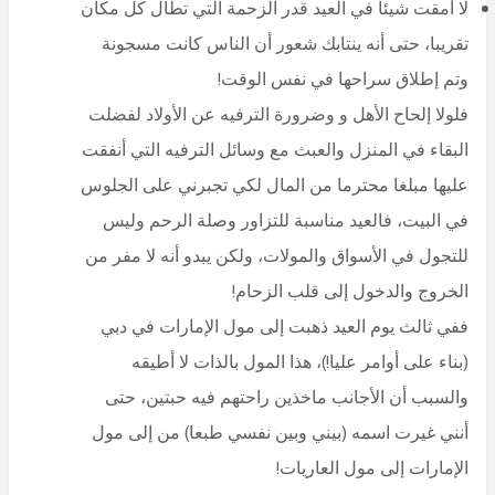
لا أمقت شيئا في العيد قدر الزحمة التي تطال كل مكان
تقريبا، حتى أنه ينتابك شعور أن الناس كانت مسجونة
وتم إطلاق سراحها في نفس الوقت!
فلولا إلحاح الأهل و وضرورة الترفيه عن الأولاد لفضلت
البقاء في المنزل والعبث مع وسائل الترفيه التي أنفقت
عليها مبلغا محترما من المال لكي تجبرني على الجلوس
في البيت، فالعيد مناسبة للتزاور وصلة الرحم وليس
للتجول في الأسواق والمولات، ولكن يبدو أنه لا مفر من
الخروج والدخول إلى قلب الزحام!
ففي ثالث يوم العيد ذهبت إلى مول الإمارات في دبي
(بناء على أوامر عليا!)، هذا المول بالذات لا أطيقه
والسبب أن الأجانب ماخذين راحتهم فيه حبتين، حتى
أنني غيرت اسمه (بيني وبين نفسي طبعا) من إلى مول
الإمارات إلى مول العاريات!