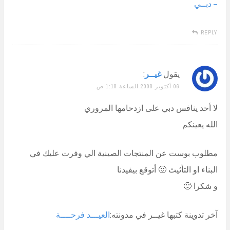
– دبــي
REPLY
يقول
غيــر
:
06 أكتوبر 2008 الساعة 1:18 ص
لا أحد ينافس دبي على ازدحامها المروري
الله يعينكم
مطلوب بوست عن المنتجات الصينية الي وفرت عليك في
البناء او التأثيث 🙂 أتوقع بيفيدنا
و شكرا 🙂
آخر تدوينة كتبها غيــر في مدونته:
العيـــد فرحــــة