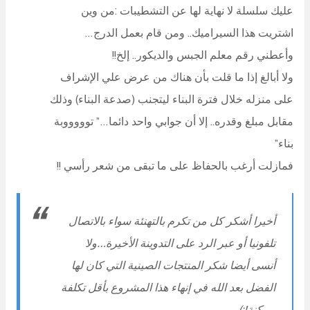
عليك سلسلة لا نهاية لها عن التشطيبات :من وين
اشتريت هذا السيراميك.. ومن قام بعمل الدرج…
وأعطني رقم معلم الجبس والديكور.. إلخ!!
ولا أبالغ إذا ما قلت بأن هناك من عرض علي الإشراف
على منزله خلال فترة البناء ليتجنب (صدعة البناء) وذلك
مقابل مبلغ وقدره.. إلا أن جوابي واحد دائما…” توووووبة
بناء”
فمازلت أرغب بالحفاظ على ما تبقى من شعر رأسي !!
أخيرا أشكر كل من تكرم بالتهنئة سواء بالاتصال
تلفونيا أو عبر الرد على التدوينة الأخيرة…ولا
أنسى أيضا شكر المنتجات الصينية التي كان لها
الفضل بعد الله في إنهاء هذا المشروع بأقل تكلفة
ممكنة!:)