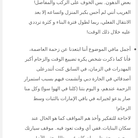
بعض الدهون.. بس الخوف على الركب والمفاصل!
الغريب أنني لم أحس بكبر المنزل واتساعه إلا بعد
الانتقال الفعلي، ربما لطول فترة البناء و كثرة ترددي
عليه خلال ذلك الوقت!
أجمل مافي الموضوع أننا ابتعدنا عن زحمة العاصمة،
فأنا كما ذكرت شخص يكره تضييع الوقت والزحام أكبر
المهدرات في الزمان، في السابق كنت أتندرعلى
أصدقائي في الجارة دبي وأتشمت فيهم بسبب استمرار
الزحمة عندهم، و اليوم بتنا (كلنا في الهوا سوا) وكل منا
صار يدعو لجيرانه في باقي الإمارات بالثبات وسط
الزحام!
لاحاجة للتفكير وأخذ هم المواقف كما هو الحال عند
سكان البنايات..ففي أي وقت تعود فيه.. موقف سيارتك
موجود ومحفوظ…و إن كان غير مظلل حتى الآن!