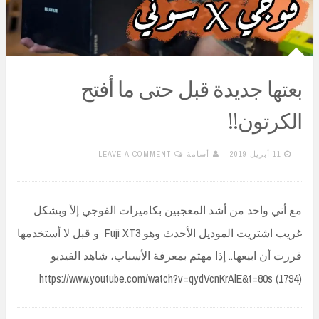
بعتها جديدة قبل حتى ما أفتح
الكرتون!!
11 أبريل 2019
أسامة
LEAVE A COMMENT
مع أني واحد من أشد المعجبين بكاميرات الفوجي إلأ وبشكل
غريب اشتريت الموديل الأحدث وهو Fuji XT3 و قبل لا أستخدمها
قررت أن ابيعها.. إذا مهتم بمعرفة الأسباب، شاهد الفيديو
https://www.youtube.com/watch?v=qydVcnKrAlE&t=80s (1794)