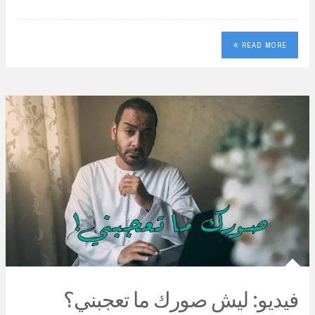
READ MORE
فيديو: ليش صورك ما تعجبني؟