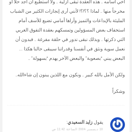
أخي أسامه .. هذه العقدة تبقى أزلية .. ولا أستطيع أن أجد حلاً أو
مخرجاً منها .. لماذا ؟؟!؟! لأنني أرى إنجازات الكثير من الشباب
المليئة بالإبداعات والتميز وأراها أمامي تضيع للأسف أمام
استخفاف بعض المسؤولين وتمسكهم بعقدة التفوق الغربي
التي ذكرتها .. وبذلك نبقى ندور في حلقة مفرغة .. فبدون أن
نعمل سوية ونثق في أنفسنا وقدراتنا سيبقى حالنا هكذا …
البعض يبني “بصعوبة” والبعض الآخر يهدم “بسهولة” ..
ولكن الأمل بالله كبير .. ونكون مع اللذين يبنون إن شاءالله..
وشكراً
يقول
زايد السعيدي
:
10 ديسمبر 2004 الساعة 11:42 ص