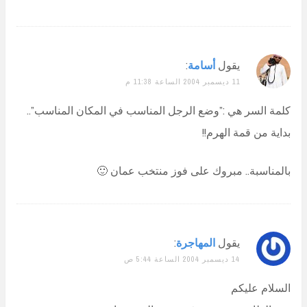
يقول
أسامة
:
11 ديسمبر 2004 الساعة 11:38 م
كلمة السر هي :”وضع الرجل المناسب في المكان المناسب”..
بداية من قمة الهرم!!
بالمناسبة.. مبروك على فوز منتخب عمان 🙂
يقول
المهاجرة
:
14 ديسمبر 2004 الساعة 5:44 ص
السلام عليكم