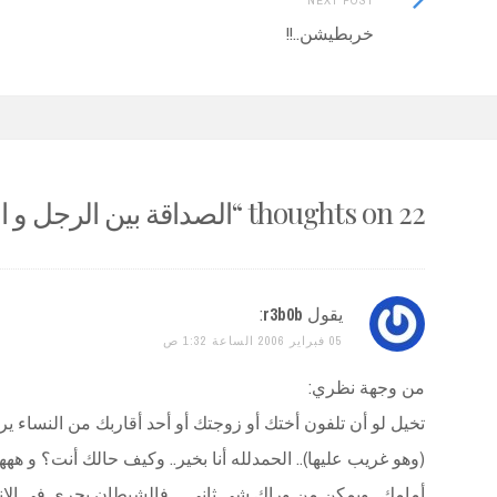
Post
Post:
خربطيشن..!!
navigation
22 thoughts on “
الصداقة بين الرجل و 
يقول
r3b0b
:
05 فبراير 2006 الساعة 1:32 ص
من وجهة نظري:
تخيل لو أن تلفون أختك أو زوجتك أو أحد أقاربك من النساء يرن.
(وهو غريب عليها).. الحمدلله أنا بخير.. وكيف حالك أنت؟ و هه
أمامك.. ويمكن من وراك شي ثاني… فالشيطان يجري في الإنس