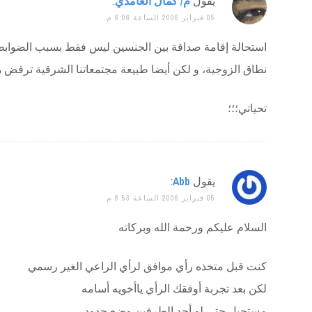
يقول
م/ كمال الغامدي
:
05 فبراير 2006 الساعة 6:06 م
استحالة إقامة صداقة بين الجنسين ليس فقط بسبب الضوابط ا
نطاق الزوجية، و لكن أيضا طبيعة مجتمعاتنا الشرقية ترفض 
تحياتي؛؛؛
يقول
Abb
:
05 فبراير 2006 الساعة 8:53 م
السلام عليكم ورحمة الله وبركاته
كنت قبل متخذه رأي موافق لرأي الراعي الغير رسمي
لكن بعد تجربة أوفقك الرأي ياأخويه أسامه
مستحيل حتى لو أحد الطرفين وضع حدود