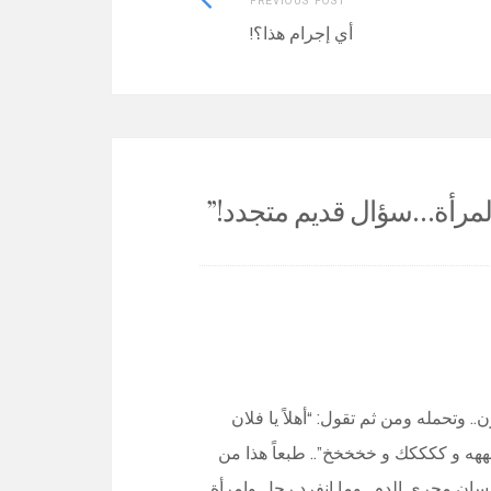
post:
أي إجرام هذا؟!
المرأة…سؤال قديم متجدد!
”
. وتحمله ومن ثم تقول: “أهلاً يا فلان
هههه و ككككك و خخخخخ”.. طبعاً هذا من
ان مجرى الدم.. وما انفرد رجل وامرأة