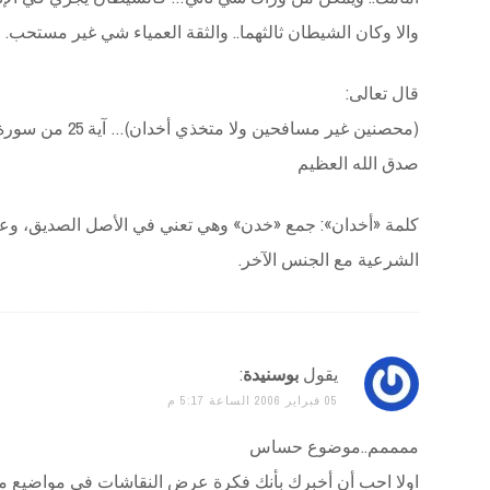
والا وكان الشيطان ثالثهما.. والثقة العمياء شي غير مستحب.
قال تعالى:
(محصنين غير مسافحين ولا متخذي أخدان)… آية 25 من سورة النساء.
صدق الله العظيم
كلمة «أخدان»: جمع «خدن» وهي تعني في الأصل الصديق، وعا
الشرعية مع الجنس الآخر.
يقول
بوسنيدة
:
05 فبراير 2006 الساعة 5:17 م
ممممم..موضوع حساس
اولا احب أن أخبرك بأنك فكرة عرض النقاشات في مواضيع معي