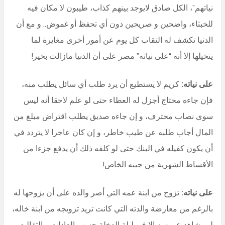
نياتهم”، الكل صادق لايوجد بينهم كذاب، طيبون لا مكان فيه
للخبثاء، واضحين و صريحين دون أي تحفظ أو غموض.. و مع أن
الدنيا تكشف له النقاب كل يوم عن أمور أخرى مغايرة لما
يتخيلها إلا أنه “على نياته” مصر على أن الدنيا مازالت بخير!
على نياته:
كريم لا يستطيع أن يرد طلب أي سائل يطلب منه،
فإن جاءه محتاج أجزل له العطاء حتى لو علم لاحقا أنه ليس
سوى نصاب محترف، و إن جاءه صديق يطلب اقتراض مبلغ من
المال أجاب طلبه عن طيب خاطر، و إن كان عاجزا لا يتردد في
أن يكون كفيله في البنك حتى لو كلفه ذلك أن يدفع جزءا من
الأقساط الشهرية من جيبه الخاص!
على نياته:
تزوج من ابنة عمه التي أصر والده على أن يزوجها له
بالرغم من معارضة والدته التي كانت تريد تزويجه من ابنة خاله،
لم يشاهد عروسه إلا في ليلة الدخلة حسب العادات و التقاليد