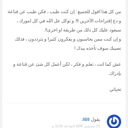
من كل هذا اقول للجميع : إن كنت طيب ، فكن طيب عن قناعة
و دع إقتراحات الأخرين !!!. و توكل عل الله في كل امورك ،
سيعود عليك كل ذلك من طريقة او اخرى!!.
و إن كنت ممن يحاسبون و يفكرون كثيرا و يترددون ، فذلك
نصيبك سوف تأخذه بيدك !
عش كما انت ، تعلم و فكر ، لكن أعمل كل شئ عن قناعة و
بإدراك.
تحياتي
يقول
Abb
:
31 ديسمبر 2005 الساعة 11:31 م