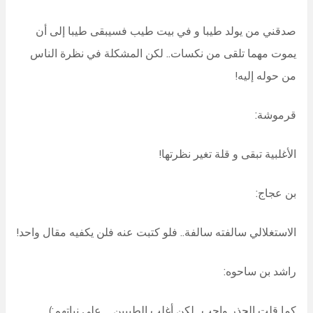
صدقني من يولد طيبا و في بيت طيب فسيبقى طيبا إلى أن
يموت مهما تلقى من نكسات.. لكن المشكلة في نظرة الناس
من حوله إليه!
قرموشة:
الأغلبية تبقى و قلة تغير نظرتها!
بن عجاج:
الاستغلالي سالفته سالفة.. فلو كتبت عنه فلن يكفيه مقال واحد!
راشد بن ساحوه:
كما قلت الحذر واجب.. لكن أغلب الطيبين… على نياتهم:)