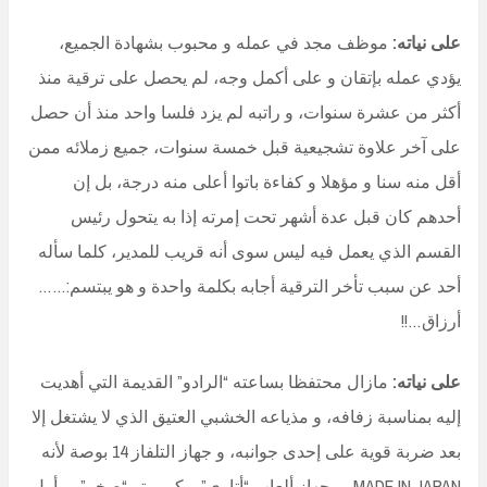
على نياته:
موظف مجد في عمله و محبوب بشهادة الجميع،
يؤدي عمله بإتقان و على أكمل وجه، لم يحصل على ترقية منذ
أكثر من عشرة سنوات، و راتبه لم يزد فلسا واحد منذ أن حصل
على آخر علاوة تشجيعية قبل خمسة سنوات، جميع زملائه ممن
أقل منه سنا و مؤهلا و كفاءة باتوا أعلى منه درجة، بل إن
أحدهم كان قبل عدة أشهر تحت إمرته إذا به يتحول رئيس
القسم الذي يعمل فيه ليس سوى أنه قريب للمدير، كلما سأله
أحد عن سبب تأخر الترقية أجابه بكلمة واحدة و هو يبتسم:……
أرزاق…!!
على نياته:
مازال محتفظا بساعته “الرادو” القديمة التي أهديت
إليه بمناسبة زفافه، و مذياعه الخشبي العتيق الذي لا يشتغل إلا
بعد ضربة قوية على إحدى جوانبه، و جهاز التلفاز 14 بوصة لأنه
MADE IN JAPAN، و جهاز ألعاب “أتاري” و كمبيوتر “صخر”، و أول