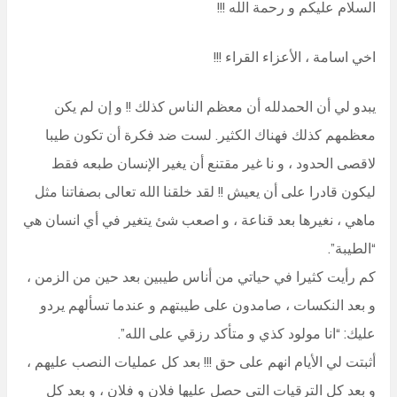
السلام عليكم و رحمة الله !!!
اخي اسامة ، الأعزاء القراء !!!
يبدو لي أن الحمدلله أن معظم الناس كذلك !! و إن لم يكن
معظمهم كذلك فهناك الكثير. لست ضد فكرة أن تكون طيبا
لاقصى الحدود ، و نا غير مقتنع أن يغير الإنسان طبعه فقط
ليكون قادرا على أن يعيش !! لقد خلقنا الله تعالى بصفاتنا مثل
ماهي ، نغيرها بعد قناعة ، و اصعب شئ يتغير في أي انسان هي
“الطيبة”.
كم رأيت كثيرا في حياتي من أناس طيبين بعد حين من الزمن ،
و بعد النكسات ، صامدون على طيبتهم و عندما تسألهم يردو
عليك: “انا مولود كذي و متأكد رزقي على الله”.
أثبتت لي الأيام انهم على حق !!! بعد كل عمليات النصب عليهم ،
و بعد كل الترقيات التي حصل عليها فلان و فلان ، و بعد كل