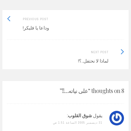
Previous
Post
PREVIOUS POST
post:
وداعا يا فليكر!
navigation
Next
NEXT POST
Post:
لماذا لا نحتفل..؟!
8 thoughts on “
على نياته…!!
”
يقول
شوق القلوب
:
31 ديسمبر 2005 الساعة 1:51 ص