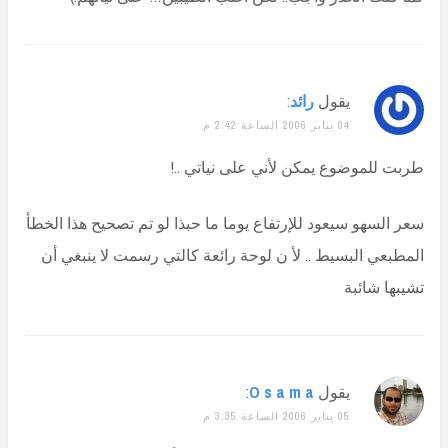
يقول
رائد
:
04 يناير 2006 الساعة 2:42 م
طربت للموضوع يمكن لأني على نياتي ..!
سعر السهو سيعود للإرتفاع يوما ما حبذا لو تم تصحيح هذا الخطأ
المطبعي البسيط .. لأ ن لوحة رائعة كالتي رسمت لا ينبغي أن
تشيبها شائبة
يقول
O s a m a
:
05 يناير 2006 الساعة 3:35 م