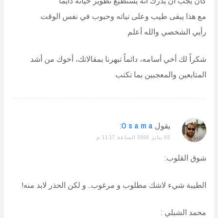
كان يجب ان يدرك انه يستطيع تطوير حياته دايماً
مع هذا يبقى طيب وعلى نياته وحبوب في نفس الوقت
رأيي الشخصي والله أعلم
شكراً لك أخي أسامه، دائماً تبهرنا بمقالاتك، أخوك من أشد
المتابعين والمعجبين بما تكتب
يقول
O s a m a
:
03 يناير 2006 الساعة 11:17 م
شوق القلوب:
الطيبة شيء لاشك مطلوب و مرغوب.. و لكن الحذر لابد منه!
محمد الشبلي :