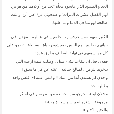
الجد و الصمود الذي قاسوه فجأة “تجد من أولادهم من هو يرد
لهم الفضل عشرات المرات” و صدقوني قرة عين أبن او بنت
صالحه لهو بما في الدنيا و ما عليها.
الكثير منهم ممن عرفتهم ، مخلصين في عملهم ، مجدين في
حياتهم ، طيبين مع الناس ، يعيشون حياة البساطة ، تقدمو على
كل من سبقهم في نهاية المطاف بطرق عدة :
ففلان قبل ان يتقاعد بشئ قليل ، وصلت قيمة ارضه التي
يدخرها للزمن ، لمبالغ خياليه ، اغنته عن كل ما سبق !!
و فلان لم يستدن أبدا من البنك !! و ليس عليه اي فلس واحد
يطالبه احد
و فلان ابناءه تخرجو من الجامعة و بناته يعملو في أماكن
مرموقة ، اشترو له بيت و سيارة هدية !
والكثير الكثير !!