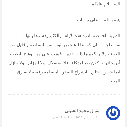
الســـلام عليكم..
هيه والله … على نيـــاته..!
الطيبه الخالصه نادره هذه الايام.. والكثير يفسرها بأنها ”
ســـذاجه ” .. ان كساها الشخص بثوب من البساطة و قليل من
الغباء ، ولانها كغيرها ذات حدين.. فيجب على من توشح الطيب
أن يحاذر و يكون طيباً بذكاء.. فلا استغلال.. ولا انهزام .. ولا تنازل..
انما حسن الخلق .. انشراح الصدر .. ابتسامه رقيقه لا تفارق
المحيا..
يقول
محمد الشبلي
:
31 ديسمبر 2005 الساعة 4:19 م