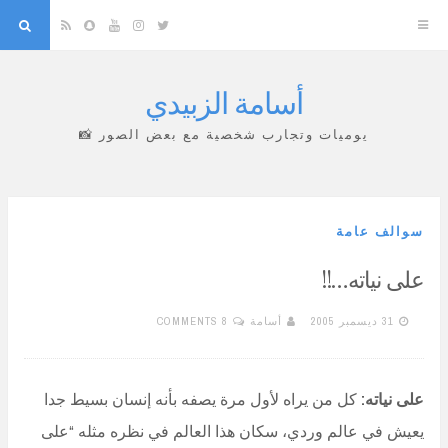
arch
Snapchat
RSS
YouTube
Instagram
Twitter
أسامة الزبيدي
Skip
to
يوميات وتجارب شخصية مع بعض الصور 📸
content
سوالف عامة
على نياته…!!
31 ديسمبر 2005
أسامة
8 COMMENTS
على نياته:
كل من يراه لأول مرة يصفه بأنه إنسان بسيط جدا
يعيش في عالم وردي، سكان هذا العالم في نظره مثله “على