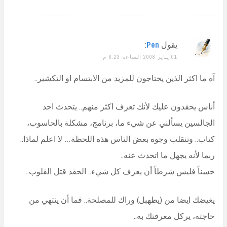
يقول
Pen
:
01 يناير 2008 الساعة 6:23 م
آه ما اكثر الذين يحتاجون للمزيد من الابتسام او التكشير..
أناس يحقدون عليك لأنك تعرف اكثر منهم.. يتحدث احد
الجالسين يسألني عن شيء ما، برنامج، مشكلة بالحاسوب،
كتاب.. وتنقلب وجوه بعض الناس هذه اللحظة… لا اعلم لماذا..
ربما لأنه يجهل ما اتحدث عنه..
حسناً فليس شرطاً أن يعرف كل شيء.. الحقد قتل القلوب..
يغيضك ايضا من (يطهبل) وراك للمصلحة.. فما أن ينتهي من
حاجته، يركل معرفتك به..