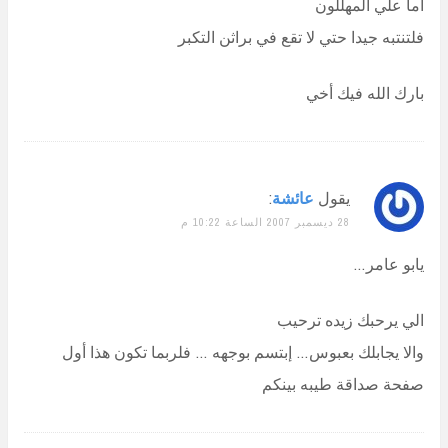
أما علي المهللون
فلتنتبه جيدا حتي لا تقع في براثن التكبر
بارك الله فيك أخي
يقول
عائشة
:
28 ديسمبر 2007 الساعة 10:22 م
يابو عامر…
الي يرحبك زيده ترحيب
والا يجابلك بعبوس… إبتسم بوجهه … فلربما تكون هذا أول
صفحة صداقة طيبه بينكم