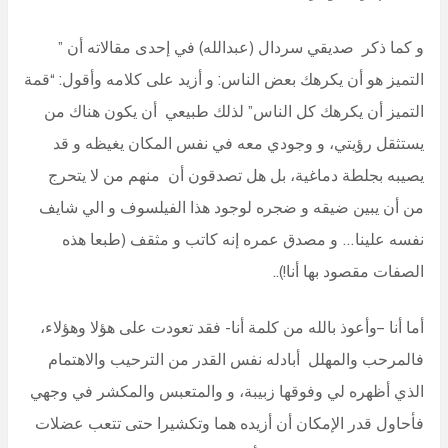
و كما ذكر صديقي سردال (عبدالله) في إحدى مقالاته أن ”
التميز هو أن يكرهك بعض الناس: و أزيد على كلامه وأقول: “قمة
التميز أن يكرهك كل الناس” لذلك طبيعي أن يكون هناك من
يستثقل رؤيتي، و وجودي معه في نفس المكان يغيظه و قد
يصيبه بجلطة دماغية، بل هل تصدقون أن منهم من لا يتحرج
من أن يبين ضيقه و ضجره لوجود هذا الفيلسوف و الي شايف
نفسه علينا… و مصدق عمره إنه كاتب و مثقف (طبعا هذه
الصفات مقصود بها أنا!)..
أما أنا –وأعوذ بالله من كلمة أنا- فقد تعودت على هؤلا وهؤلاء،
فالمرحب والمهلل أبادله نفس القدر من الترحيب والاهتمام
الذي أظهره لي وفوقها زبيبة، و والمتعبس والمكشر في وجهي
فأحاول قدر الإمكان أن أزيده هما وتكشيرا حتى تتعب عضلات