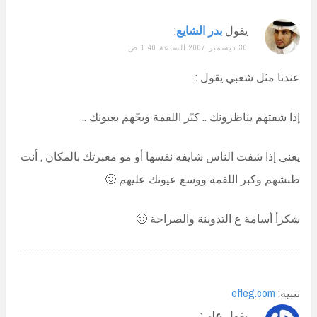
يقول
بدر الشايع
:
30 ديسمبر 2007 الساعة 1:40 ص
عندنا مثل شعبي يقول :
إذا شفتهم يناظرونك .. كبّر اللقمة وبحّهم بعيونك ..
يعني إذا شفت الناس شايفه نفسها أو مو معبرتك بالمكان , أنت
طنشهم وكبر اللقمة ووسع عيونك عليهم 🙂
شكرأ أسامة ع التدوينة والصراحة 🙂
تنبيه:
efleg.com
يقول
علي
: