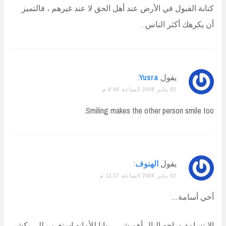
كتابة القبول في الأرض عند أهل الحق لا عند غيرهم ، فالتميز
أن يكرهك أكثر الناس .
يقول
Yusra
:
02 يناير 2008 الساعة 8:48 م
Smiling makes the other person smile too.
يقول
الهنوف
:
02 يناير 2008 الساعة 11:37 م
أخي أسامة…
الابتسامة وراحه البال أهم شي .. وانا للأمانه استغرب للي يكشر