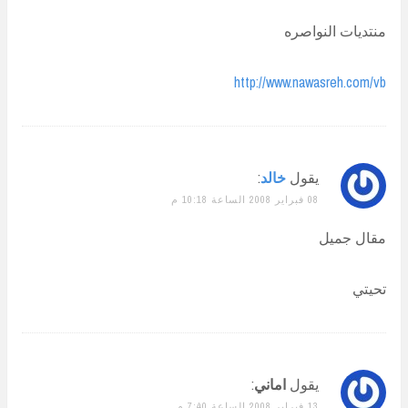
منتديات النواصره
http://www.nawasreh.com/vb
يقول
خالد
:
08 فبراير 2008 الساعة 10:18 م
مقال جميل
تحيتي
يقول
اماني
:
13 فبراير 2008 الساعة 7:40 م