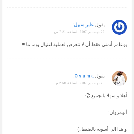
يقول
عابر سبيل
:
29 ديسمبر 2007 الساعة 7:21 ص
بوعامر أتمنى فقط أن لا تتعرض لعملية اغتيال يوما ما !!!
يقول
O s a m a
:
29 ديسمبر 2007 الساعة 2:59 م
أهلا و سهلا بالجميع 🙂
أبومروان:
و هذا الي أسويه بالضبط..:)