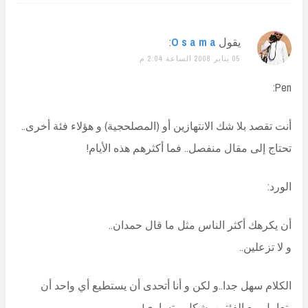
يقول
O s a m a
:
05 يناير 2008 الساعة 2:04 م
Pen:
أنت تقصد بلا شك الانتهازين أو (المصلحجية) و هؤلاء فئة أخرى..
تحتاج إلى مقال منفصل.. فما أكثرهم هذه الأيام!
الورد:
أن يكرهك أكثر الناس مثل ما قال حمدان..
و لا تزعلين..
الكلام سهل جدا..و لكن و أنا أتحدى أن يستطيع أي واحد أن
يتعامل مع الفئتين بشكل متساوي!