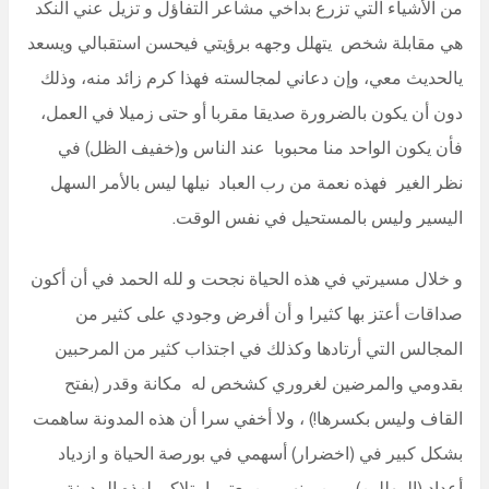
من الأشياء التي تزرع بداخي مشاعر التفاؤل و تزيل عني النكد
هي مقابلة شخص يتهلل وجهه برؤيتي فيحسن استقبالي ويسعد
يالحديث معي، وإن دعاني لمجالسته فهذا كرم زائد منه، وذلك
دون أن يكون بالضرورة صديقا مقربا أو حتى زميلا في العمل،
فأن يكون الواحد منا محبوبا عند الناس و(خفيف الظل) في
نظر الغير فهذه نعمة من رب العباد نيلها ليس بالأمر السهل
اليسير وليس بالمستحيل في نفس الوقت.
و خلال مسيرتي في هذه الحياة نجحت و لله الحمد في أن أكون
صداقات أعتز بها كثيرا و أن أفرض وجودي على كثير من
المجالس التي أرتادها وكذلك في اجتذاب كثير من المرحبين
بقدومي والمرضين لغروري كشخص له مكانة وقدر (بفتح
القاف وليس بكسرها!) ، ولا أخفي سرا أن هذه المدونة ساهمت
بشكل كبير في (اخضرار) أسهمي في بورصة الحياة و ازدياد
أعداد (المهللين) ممن منهم من يعتبر امتلاكي لهذه المدونة