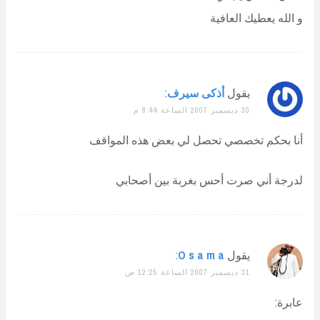
و الله يعطيك العافية
يقول
أذكى سيرف
:
30 ديسمبر 2007 الساعة 8:44 م
أنا بحكم تخصصي تحصل لي بعض هذه المواقف
لدرجة أني صرت أحس بغربة بين أصحابي
يقول
O s a m a
:
31 ديسمبر 2007 الساعة 12:25 ص
عابرة: