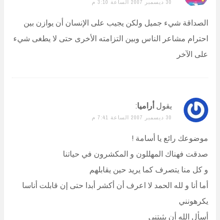
30 ديسمبر 2007 الساعة 3:10 م
الصداقة شيء جميل ولكن يجيب على الإنسان أن يوازن بين
احترام مشاعر الناس وبين التزامته الأخرى حتى لا يطغى شيء
على الآخر
يقول
أراميا
:
30 ديسمبر 2007 الساعة 7:41 م
موضوعك رائع يا أسامة !
صدقت فهناك المهللون و المكشرون في حياتنا
و كل منا يتصرف كما يريد حين يقابلهم
أما أنا و لله الحمد لا اعرف أن أكشر أبدا حتى إن قابلت أناسا
يكرهونني
أسأل الله أن يثبتني