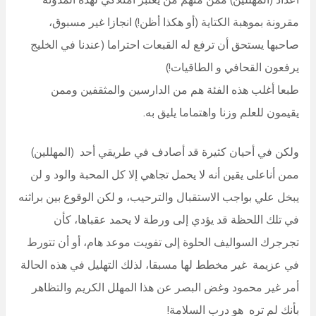
مقرونة بموهبة الكتاية (أو هكذا أظن!) انجازا غير مسبوق،
صاحبها يستحق أن ترفع له القبعات احتراما (عندنا في الخليج
يرفعون القحافي و الطاقيات!)
طبعا أغلب هذه الفئة هم من الدارسين والمثقفين وممن
يقيمون للعلم وزنا واهتماما يليق به.
ولكن في أحيان كثيرة قد أصادف في طريقي أحد (المهللين)
ممن أناعلى يقين أنه لا يحمل تجاهي إلا كل المحبة والود و لن
يبخل علي بواجب الاستقبال والترحيب، و لكن الوقوع بين براثنه
في تلك اللحظة قد يؤدي إلى ورطة لا يحمد عقباها، كأن
تجرجرك السواليف الحلوة إلى تفويت موعد هام، أو أن تتورط
في عزيمة غير مخطط لها مسبقا، لذلك التهليل في هذه الحالة
أمر غير محمود وغض البصر عن هذا المهلل الكريم والتظاهر
بأنك لم تره هو درب السلامة!