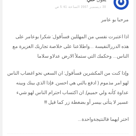
30 ديسمبر 2007 الساعة 5:41 ص
مرحبا بو عامر
اذا اعتبرت نفسي من المهللين فسأقول: شكرا بوعامر على
هذه الدررالنفيسة …واطلاعنا على خلاصة تجاربك الغزيرة مع
الناس… وحكمك التي ستملأ الارض عدلاو سلاما
وإذا كنت من المكشرين فسأقول: ان السعي نحو اغضاب الناس
لهو امر مذموم ( ادفع بالتي هي احسن, فإذا الذي بينك وبينه
عداوة كأنه ولي حميم), ان اكتساب احترام الناس لهو شيء
عسير لا يتأتى بيسر أو بضغطة زر كما قيل !!!
اختر ايهما فالنتيجةواحدة…