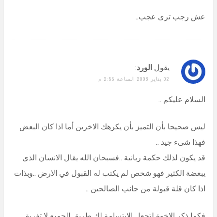
عش رجب ترى عجب..
يقول
الورد
:
02 يناير 2008 الساعة 2:55 م
السلام عليكم ..
ليس صحيحا بأن التميز بأن يكرهك الاخرين أما اذا كان البعض
فهذا شىء جيد ..
قد يكون لذلك حكمة ربانية ..فسبحان الله يقال الانسان الذي
يبغضة الكثير فهو شخص لم يكتب له القبول في الارض ..وبذات
اذا كان قلة قبولة من جانب الصالحين ..
فكما ذكر الاخوة لتجعل الابتسامة لك طريق للجميع لا تفريق