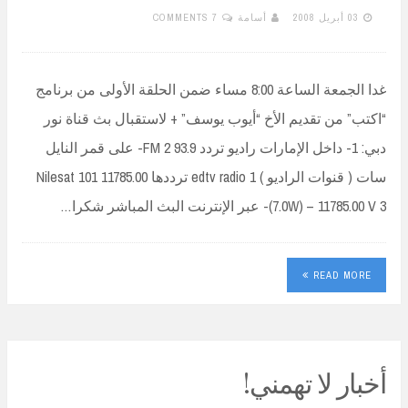
03 أبريل 2008
أسامة
7 COMMENTS
غدا الجمعة الساعة 8:00 مساء ضمن الحلقة الأولى من برنامج
“اكتب” من تقديم الأخ “أيوب يوسف” + لاستقبال بث قناة نور
دبي: 1- داخل الإمارات راديو تردد 93.9 FM 2- على قمر النايل
سات ( قنوات الراديو ) edtv radio 1 ترددها 11785.00 Nilesat 101
(7.0W) – 11785.00 V 3- عبر الإنترنت البث المباشر شكرا…
READ MORE
أخبار لا تهمني!