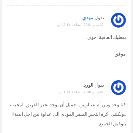
يقول
مهدي
:
30 يناير 2008 الساعة 12:14 ص
يعطيك العافية اخوي
موفق
يقول
الورد
:
30 يناير 2008 الساعة 1:48 ص
كنا وحداويين أم عيناويين ..جميل أن يوجد تحيز للفريق المحبب
..ولكنني أكره التحيز المنفر المؤدي الى عداوة من أجل أندية!!
بتوفيق للجميع ..