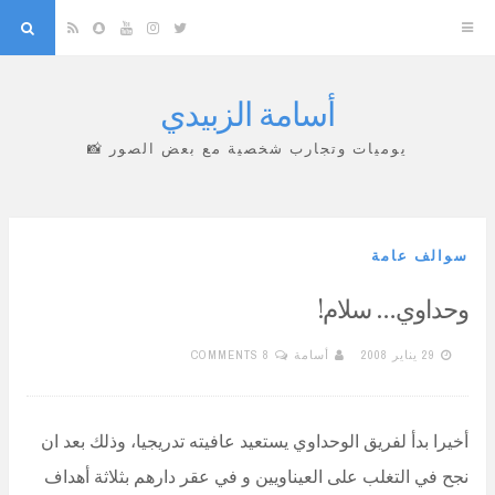
arch
Snapchat
RSS
YouTube
Instagram
Twitter
أسامة الزبيدي
Skip
to
يوميات وتجارب شخصية مع بعض الصور 📸
content
سوالف عامة
وحداوي… سلام!
29 يناير 2008
أسامة
8 COMMENTS
أخيرا بدأ لفريق الوحداوي يستعيد عافيته تدريجيا، وذلك بعد ان
نجح في التغلب على العيناويين و في عقر دارهم بثلاثة أهداف