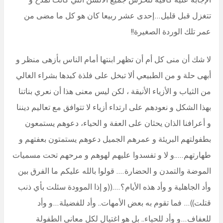
تتغزل قبل قليل…إحدى عشر ربيعا كان هو كل ما مضى من
عمر تلك الوردة الصغيرة!!
لا شك أن منى كل أم أن تظهر ابنتها أمام الناس بأزهى منظر و
أبهى حلة و من الطبيعي ألا تبخل على فلذة كبدها بشراء الغالي
من الثياب و الأزياء الأنيقة ، لكن ليس معنى هذا أن نعري بناتنا
بهذا الشكل و نعودهم على ارتداء أزياء لا تتوافق مع تعاليم ديننا
و أعرافنا الذان يحثان على العفة و الحياء، دعوهم يستمعون
بطفولتهم البريئة و عمرهم الجميل دعوهم يستمتون بعفتهم و
طهارتهم…..و لا و تفسدوا عليهم لهوهم و مرحهم تحت مسميات
الموضة والتمدن و الحضارة…. قولوا بالله عليكم ما الفرق بين
وأد الجاهلية و وأد هذه الأيام؟….((و إذا الموودة سئلت بأي ذنب
قتلت))… فما تقوم به بعض الأمهات.. وأد للفضيلة…و وأد
للعفاف…و وأد للحياء.. بل هو اغتيال لكل معاني الطفولة