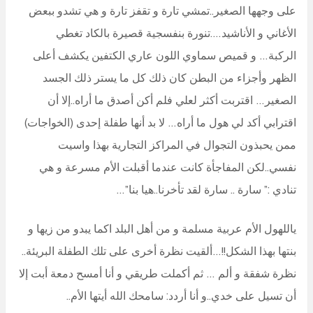
على وجهها الصغير..تمشي تارة و تقفز تارة و هي تشدو ببعض
الأغاني و الأناشيد….تنورة بنفسجية قصيرة بالكاد تغطي
الركبة… و قميص سماوي اللون عاري الكتفين يكشف أعلى
الظهر وأجزاء من البطن كان ذلك كل ما يستر ذلك الجسد
الصغير… اقتربت أكثر لعلي فلم أكن أصدق ما أراه..إلا أن
اقترابي أكد لي هول ما أراه… لا بد أنها طفلة إحدى (الخواجات)
ممن يحبذون التجوال في المراكز التجارية بهذا واسيت
نفسي..لكن المفاجأة كانت عندما أقبلت الأم مسرعة و هي
تنادي :” سارة .. سارة لقد تأخرنا..هيا بنا”…
ياللهول الأم عربية مسلمة و من أهل البلد اكما يبدو من زيها و
بنتها بهذا الشكل!!…ألقيت نظرة أخرى على تلك الطفلة البريئة..
نظرة شفقة و ألم … ثم أكملت طريقي و أنا أمسح دمعة أبت إلا
أن تسيل على خدي..و أنا أردد: سامحك الله أيتها الأم..