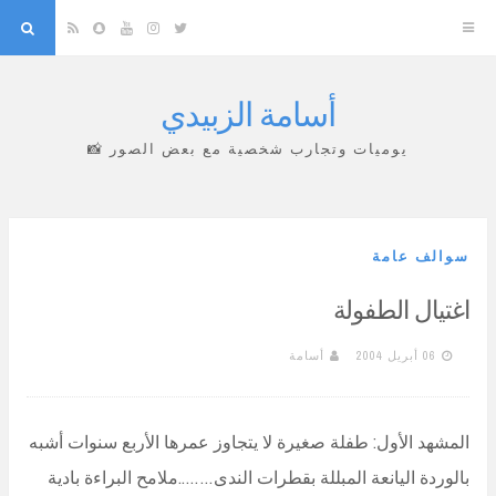
arch
Snapchat
RSS
YouTube
Instagram
Twitter
أسامة الزبيدي
Skip
to
يوميات وتجارب شخصية مع بعض الصور 📸
content
سوالف عامة
اغتيال الطفولة
06 أبريل 2004
أسامة
المشهد الأول: طفلة صغيرة لا يتجاوز عمرها الأربع سنوات أشبه
بالوردة اليانعة المبللة بقطرات الندى……..ملامح البراءة بادية