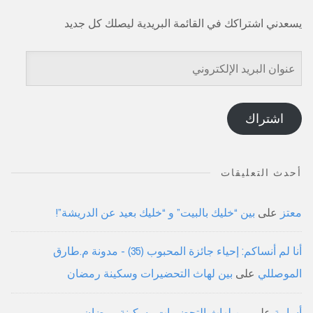
يسعدني اشتراكك في القائمة البريدية ليصلك كل جديد
عنوان
البريد
الإلكتروني
اشتراك
أحدث التعليقات
معتز
على
بين “خليك بالبيت” و “خليك بعيد عن الدريشة”!
أنا لم أنساكم: إحياء جائزة المحبوب (35) - مدونة م.طارق
الموصللي
على
بين لهاث التحضيرات وسكينة رمضان
أسامة
على
بين لهاث التحضيرات وسكينة رمضان