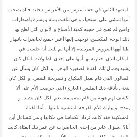
المشهد الثاني: في حفلة عرس من الأعراس دخلت فتاة بصحبة
أمها تمشي على استحياء و هي تتلفت يمنة و يسرة باضطراب
واضح لم تفلح في حجبه كمية الأصباغ و الألوان التي لطخ بها
ذلك الوجه المكسين، توجهت إليها أعين جميع لحاضرات بانبهار
ظنا أنهها العروس المرتقبة، إلا أنها لم تلبث أن جلست في
المكان الذي اختارته لها أمها على إحدى الطاولات، الكل كان
يشيد بجمال تلك الفتاة الصغيرة الباهر…و الكل كان يسأل عن
الصالون الذي قام بعمل المكياج و تسريحة الشعر…و الكل كان
يتغنى بأناقة ذلك الملبس (العاري) التي حرصت الأم على ألا
تكشف لهم هوية من قام بتصميمه.. نعم الكل كان يشيد.. و
يمدح.. و يبارك للأم الفرحة المنتشية بابنتها… أما الفتاة
المسكينة فقد كانت تزداد انكماشا في مكانها و هي تتساءل أين
أنا؟…سؤال عابر من إحدى الحاضرات عن عمر تلك الفتاة..كانت
الإجابة عليه كافية لتخرس جميع الألسن التي كانت تمدح و