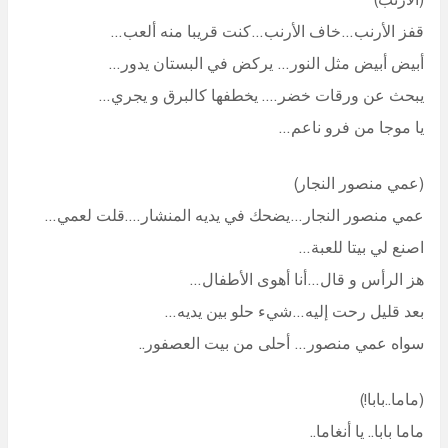
قفز الأرنب…خاف الأرنب…كنت قريبا منه ألعب…
أبيض أبيض مثل النور… يركض في البستان يدور…
يبحث عن ورقات خضر…. يخطفها كالبرق و يجري…
يا موجا من فرو ناعم…
(عمي منصور النجار)
عمي منصور النجار…يضحك في يديه المنشار….قلت لعمي…
اصنع لي بيتا للعبة…
هز الرأس و قال…أنا أهوى الأطفال…
بعد قليل رحت إليه…شيء حلو بين يديه…
سواه عمي منصور… أحلى من بيت العصفور..
(ماما..بابا!)
ماما بابا.. يا أنغاما..