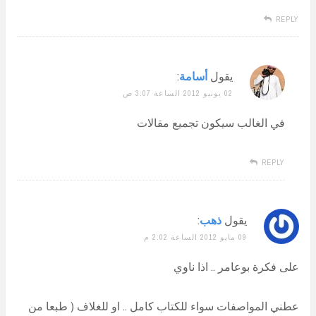
REPLY
يقول
أسامة
:
02 يونيو 2012 الساعة 3:07 ص
في الغالب سيكون تجميع مقالات
REPLY
يقول
ذهب
:
09 مايو 2012 الساعة 2:02 م
على فكرة بوعامر .. اذا ناوي
عطني المواصفات سواء للكتاب كامل .. او للغلاف ( طبعا من