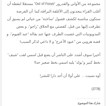
مجموعة من الأواني والقدرور “Out of Focus” مستغلا لنقطة أن
أغلب القراء ينجذبون إلى الأغلفة البراقة،كما أن الفرصة
ستكون مناسبة لكشف فصول “ساخنة” من حياتي لم يسبق أن
تطرقت إليها من قبل، كقصتي مع الحلاق “راجو”، و بعض
المدويونيات التي غضيت الطرف عنها عند بقالة “عبد القيوم”، و
قصة هروبي من “عبود الأعرج” و لا داعي لذكر السبب!
أخيرا سوف أشدد على الناشر أن يضع قبل اسمي لقب “شيف”
بخط كبير و”بولد” يليه اسمي بخط صغير جدا!
أوه نسيت … علي أولا أن أجد دارا للنشر!
(3778)
شارك هذا الموضوع: