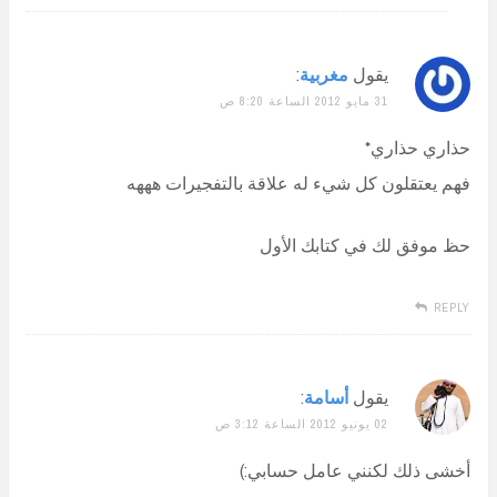
يقول
مغربية
:
31 مايو 2012 الساعة 8:20 ص
حذاري حذاري*
فهم يعتقلون كل شيء له علاقة بالتفجيرات هههه
حظ موفق لك في كتابك الأول
REPLY
يقول
أسامة
:
02 يونيو 2012 الساعة 3:12 ص
أخشى ذلك لكنني عامل حسابي:)