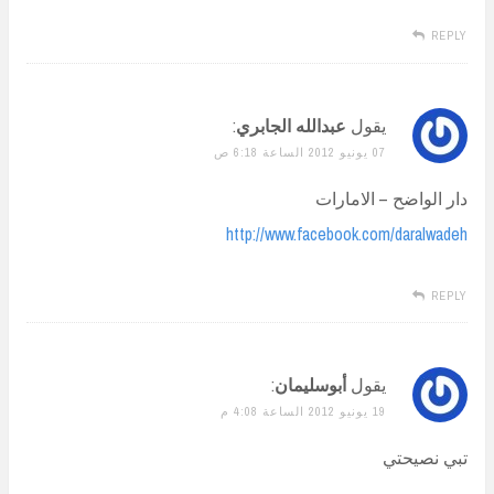
REPLY
يقول
عبدالله الجابري
:
07 يونيو 2012 الساعة 6:18 ص
دار الواضح – الامارات
http://www.facebook.com/daralwadeh
REPLY
يقول
أبوسليمان
:
19 يونيو 2012 الساعة 4:08 م
تبي نصيحتي