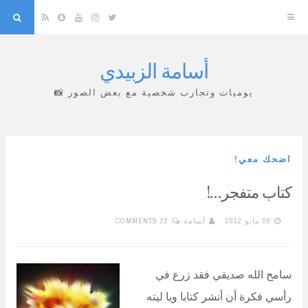
arch
Snapchat
RSS
YouTube
Instagram
Twitter
أسامة الزبيدي
Skip
to
يوميات وتجارب شخصية مع بعض الصور 📸
content
اضحك معي!
كتاب متفجر…!
08 مايو 2012
أسامة
22 COMMENTS
سامح الله صديقي فقد زرع في
رأسي فكرة أن أنشر كتابا ويا ليته