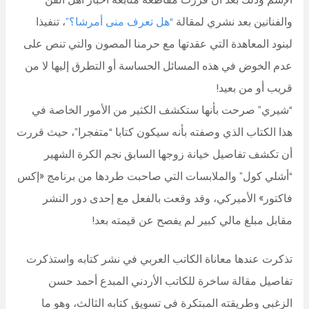
والفنانين بعد نشري لمقالة
“هل تعرف منى أمرشا؟”
، تنفيذا
لبنود المعاهدة التي عقدتها مع حرمنا المصون والتي تنص على
عدم الخوض في هذه المسائل الحساسة أو التطرق إليها لا من
قريب أو من بعيد!
“شيري” صرحت بأنها ستكشف الكثير من الأمور الخاصة في
هذا الكتاب الذي وصفته بأنه سيكون كتابا “متفجرا”، حيث قررت
أن تكشف تفاصيل خيانة زوجها السابق نجم الكرة الشهير
“أشلي كول” والملابسات التي صاحبت طردها من برنامج «إكس
فاكتور» الأميركي، وقد وقعت بالفعل مع إحدى دور النشر
مقابل مبلغ مالي كبير لم يفصح عن قيمته بعد!
تذكرت عندها معاناة الكاتب العربي في نشر كتابه واستذكرت
تفاصيل مقالة ساخرة للكاتب الأردني المبدع أحمد حسن
الزغبي وطريقته المبتكرة في تسويق كتابه الثالث، وهو ما