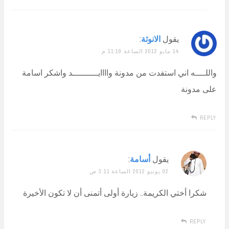
يقول
الانوثة
:
14 مايو 2012 الساعة 11:19 م
واللــــه اني استفدت من مدونة واااايــــــــــد واشكر اسامة
على مدونة
REPLY
يقول
أسامة
:
02 يونيو 2012 الساعة 3:11 ص
شكرا أختي الكريمة.. زيارة أولى أتمنى أن لا تكون الأخيرة
REPLY