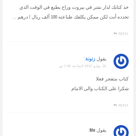
خذ كتابك لدار نشر في بيروت وراح يطبع في الوقت الذي
تحدده أنت لكن ممكن يكلفك طباعته 100 ألف ريال / درهم …
REPLY
يقول
زتونة
:
19 يوليو 2012 الساعة 1:05 ص
كتاب متفجر فعلا
شكرا على الكتاب والى الامام
REPLY
يقول
Me
: