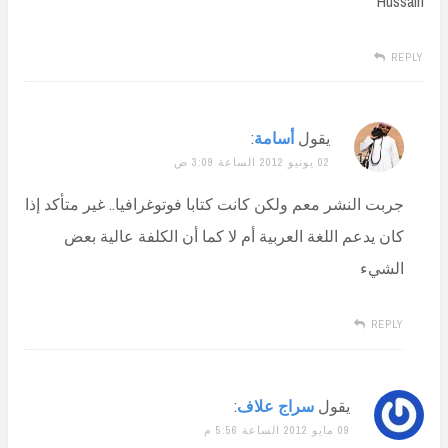
Hussain
REPLY
يقول
أسامة
:
02 يونيو 2012 الساعة 3:09 ص
جربت النشر معم ولكن كانت كتابا فوتوغرافيا.. غير متأكد إذا
كان يدعم اللغة العربية أم لا كما أن الكلفة عالية بعض
الشيء
REPLY
يقول
سراج علاف
:
09 مايو 2012 الساعة 5:56 م