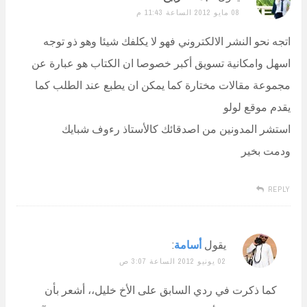
08 مايو 2012 الساعة 11:43 م
اتجه نحو النشر الالكتروني فهو لا يكلفك شيئا وهو ذو توجه
اسهل وامكانية تسويق أكبر خصوصا ان الكتاب هو عبارة عن
مجموعة مقالات مختارة كما يمكن ان يطبع عند الطلب كما
يقدم موقع لولو
استشر المدونين من اصدقائك كالأستاذ رءوف شبايك
ودمت بخير
REPLY
يقول
أسامة
:
02 يونيو 2012 الساعة 3:07 ص
كما ذكرت في ردي السابق على الأخ خليل،، أشعر بأن