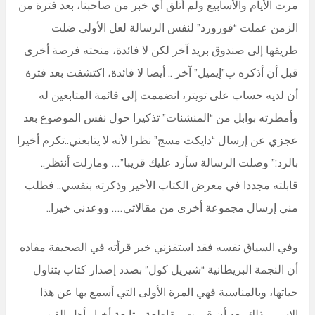
مرت الأيام والأسابيع ولم أتلق أي خبر من صاحبنا، بعد فترة من
الزمن عملت “فورورد” لنفس الرسالة لعل الأولى ضلت
طريقها إلى صندوق بريد آخر لكن لا فائدة، منحته فرصة أخرى
قبل أن أذكره ب”إيميل” آخر .. أيضا لا فائدة، اكتشفت بعد فترة
أن لديه حساب على تويتر، انضممت إلى قائمة المتابعين له
وأمطرته بوابل من “المنشنات” تذكيرا حول نفس الموضوع بعد
عجزي عن إرسال “دايكت مسج” نظرا لأنه لا يتابعني..تكرم أخيرا
بالرد:” وصلت الرسالة سأرد عليك قريبا”… ومازلت أنتظر..
قابلته مجددا في معرض الكتاب الأخير وذكرته بنفسي.. فطلب
مني إرسال مجموعة أخرى من مقالاتي…. ووعدني خيرا..
وفي السياق نفسه فقد استفزني خبر قرأته في الصحيفة مفاده
أن النجمة البريطانية “شيريل كول” بصدد إصدار كتاب يتناول
حياتها، وبالمناسبة فهي المرة الأولى التي أسمع بها عن هذا
الإسم وذلك بعد أن قررت مقاطعة متابعة أخبار أهل الفن