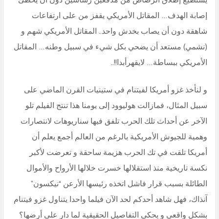
إصابة الهدف… المقاتل الأمريكي يقفز من على ارتفاعات
شاهقة دون أن يصاب بخدش واحد.. المقاتل الأمريكي شهم و
(نشمي) مستعد أن يضحي بكل شيء في سبيل وطنه… المقاتل
الأمريكي ببساطة… لايقهرأبدا!!..
و لنأخذ غزو أمريكا لفيتنام في ستينيات القرن الماضي على
سبيل المثال، فمازالت هوليوود إلى يومنا هذا تنتج الفيلم تلو
الآخر عن أحداث تلك الحرب تلفق فيها سناريوهات لانتصارات
وهمية للجيوش الأمريكية بالرغم من العالم أجمع يعلم أن
أمريكا تلقت في تك الحرب هزيمة ساحقة و تعرضت لأكبر
نكسة تاريخية منذ استقلالها خسرت خلالها الأرواح والأموال
الطائلة بسبب قرار فاشل اتخذه رئيسها الأرعن “نيكسون”
آنذاك، فهل شاهد أحدكم لحد الآن فيلما واحدا يتناول غزو فيتنام
بشكل واقعي و يحكي التفاصيل الحقيقية لما دار على أرضها؟