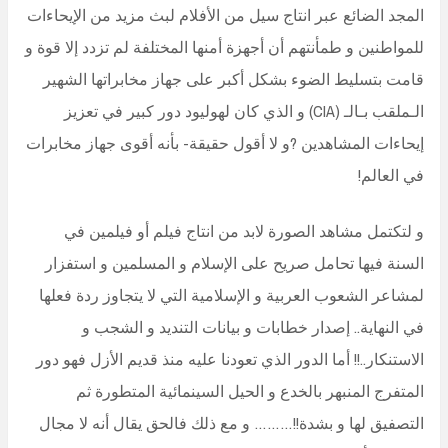
المجد الضائع عبر انتاج سيل من الأفلام لبث مزيد من الإيحاءات
للمواطنين و طمأنتهم أن أجهزة أمنها المختلفة لم تزدد إلا قوة و
قامت بتسليط الضوء بشكل أكبر على جهاز مخابراتها الشهير
الـملقب بـالـ (CIA) و الذي كان لهوليود دور كبير في تعزيز
إيحاءات المشاهدين ?و لا أقول حقيقة- بأنه أقوى جهاز مخابرات
في العالم!
و لتكتمل مشاهد الصورة لابد من انتاج فيلم أو فيلمين في
السنة فيها تحامل صريح على الإسلام و المسلمين و استفزار
لمشاعر الشعوب العربية و الإسلامية التي لا يتجاوز ردة فعلها
في النهاية.. إصدار خطابات و بيانات التنديد و الشجب و
الاستنكار..!! أما الدور الذي تعودنا عليه منذ قديم الأزل فهو دور
المتفرج المنبهر بالخدع و الحيل السينمائية المتطورة ثم
التصفيق لها و بشدة!!……… و مع ذلك فالحق يقال أنه لا مجال