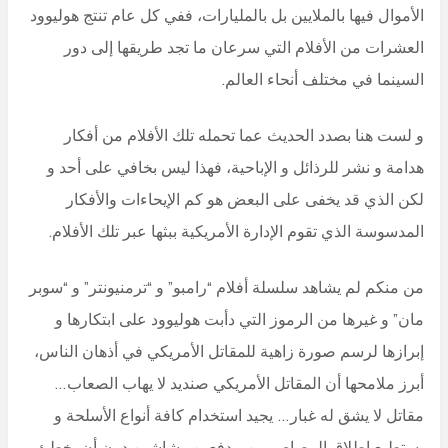
الأموال فيها بالملايين بل بالمليارات، ففي كل عام تنتج هوليوود
العشرات من الأفلام التي سرعان ما تجد طريقها إلى دور
السينما في مختلف أنحاء العالم.
و لست هنا بصدد الحديث عما تحمله تلك الأفلام من أفكار
هدامة و نشر للرذائل و الإباحية، فهذا ليس بخافي على أحد و
لكن الذي قد يخفى على البعض هو كم الإيحاءات والأفكار
المدسوسة الذي تقوم الإدارة الأمريكية ببثها عبر تلك الأفلام.
من منكم لم يشاهد سلسلة أفلام “رامبو” و “ترمنيونتر” و “سوبر
مان” و غيرها من الرموز التي دأبت هوليوود على ابتكارها و
إبرازها لرسم صورة زاهية للمقاتل الأمريكي في أذهان الناس،
أبرز ملامحها أن المقاتل الأمريكي صنديد لا يهاب الصعاب…
مقاتل لا يشق له غبار… يجيد استخدام كافة أنواع الأسلحة و
يستطيع إطلاق الرصاص من مدفعين رشاشين دون أن يخطئ