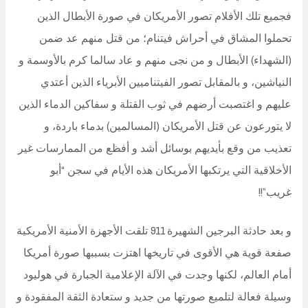
فجميع تلك الأفلام تصور الأمريكان في صورة الأبطال الذين
تحملوا المشاق في أحراش فيتنام؛ من قتل منهم عد ضمن
(الشهداء) الأبطال و من نجى منهم و عاد سالما كرم بالأوسمة و
النياشين، و بالمقابل تصور الفيتناميين الأبرياء الذين أعتدي
عليهم و اغتصبت أرضهم في ثوب القتلة و سفاكين الدماء الذين
لا يتورعون عن قتل الأمريكان (المسالمين) بدماء باردة، و
تعذيب من وقع بأيديهم بوسائل أشد و أفظع من الممارسات غير
الأخلاقية التي يرتكبها الأمريكان هذه الأيام في سجن “أبو
غريب”!!
و بعد حادثة البرجين الشهيرة 911 تلقت الأجهزة الأمنية الأمريكية
صفعة قوية هي الأقوى في تاريخها اهتزت بسببها صورة أمريكا
أمام العالم، لكنها وجدت في الآلة الإعلامية الجبارة في هوليود
وسيلة فعالة لتلميع صورتها من جديد و ستعادة الثقة المفقودة و