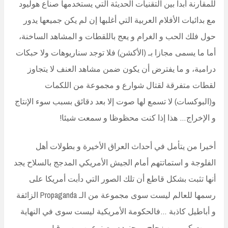
للمقارنة أبدا بين التقنيات الحديثة التي يستخدمها صناع هوليود
مع بدائيات الأفلام العربية التي أغلبها إن لم يكن جميعها يدور
حول فلك الحب و الغرام و يعج باللقطات و المشاهد الساخنة،
أما ما يسمى مجازا بـ (الأكشن) فلا توجد سناريوهات ولا حبكات
درامية، و ما يفترض أن يكون ضمن مشاهد العنف لا يتجاوز
لقطات متفرقة لقتال شوارع و مجموعة من اللكمات
و(البوكسات) لا تسمع لها صوت إلا بعد دقائق بسبب سوء الإنتاج
و الإخراج… هذا إذا كنت محظوظا و سمعت شيئا!
أخيرا من يتأمل في أحداث العراق الأخيرة و بطولات أهل
الفلوجة و استماتتهم أمام الجيش الأمريكي المدجج بالسلاح يجد
أنها تثبت بشكل قاطع أن تلك الصور التي دأبت أمريكا على
رسمها للعالم ليست سوى مجموعة من الـ Propaganda الزائفة
و أباطيل كاذبة …فالحكومة الأمريكية ليست سوى في النهاية
… بيت كبير من زجاج … جنوده مصنوعين من ورق!