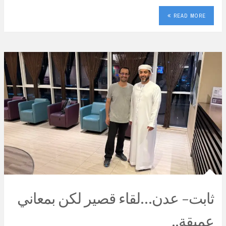
READ MORE
ثابت- عدن…لقاء قصير لكن بمعاني
عميقة..