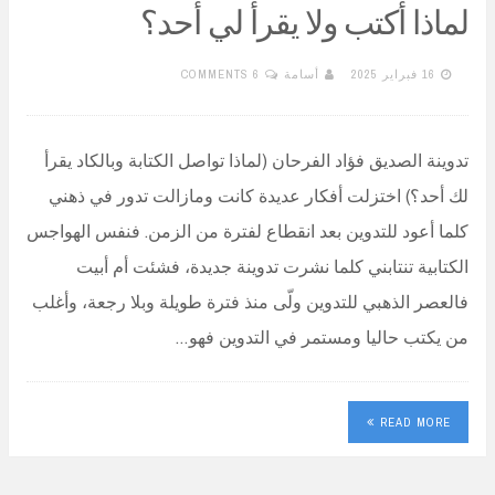
لماذا أكتب ولا يقرأ لي أحد؟
16 فبراير 2025
أسامة
6 COMMENTS
تدوينة الصديق فؤاد الفرحان (لماذا تواصل الكتابة وبالكاد يقرأ
لك أحد؟) اختزلت أفكار عديدة كانت ومازالت تدور في ذهني
كلما أعود للتدوين بعد انقطاع لفترة من الزمن. فنفس الهواجس
الكتابية تنتابني كلما نشرت تدوينة جديدة، فشئت أم أبيت
فالعصر الذهبي للتدوين ولّى منذ فترة طويلة وبلا رجعة، وأغلب
من يكتب حاليا ومستمر في التدوين فهو…
READ MORE