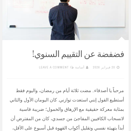
فضفضة عن التقييم السنوي!
20 فبراير 2026
أسامة
LEAVE A COMMENT
مرحباً يا أصدقاء.. مضت ثلاثة أيام من رمضان، واليوم فقط
أستطيع القول إنني استعدت توازني. كان اليومان الأول والثاني
بمثابة معركة حقيقية مع الإرهاق والخمول؛ ضريبة قاسية
لانسحاب الكافيين المفاجئ من جسدي، كان من المفترض أن
أبدأ بتهيئة نفسي وتقليل أكواب القهوة قبل أسبوع على الأقل،