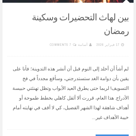
بين لهاث التحضيرات وسكينة
رمضان
17 فبراير 2026
أسامة
7 COMMENTS
لم أشأ أن أخلد إلى النوم قبل أن أنشر هذه التدوينة؛ فأنا على
يقين بأن دوامة الغد ستستدرجني، وسأقع مجدداً في فخ
التسويف! لربما حتى يطرق العيد الأبواب وتظل تهنئتي حبيسة
الأدراج. هذا العام، قررت ألا أثقل كاهلي بخطط طموحة أو
أهداف شاهقة لهذا الشهر الفضيل، كي لا أقف في نهايته أمام
خيبة الأهداف غير…