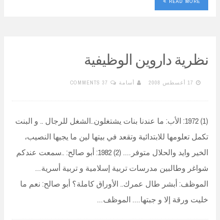
READ MORE
نظرية داروين الوظيفية
17 أغسطس 2008
أسامة
37 COMMENTS
(1) 1972: الأب: ما عندنا بنات يشتغلون..الشغل للرجال .. و البنت
تكمل تعلومها للابتدائية وتقعد في بيتها لين ما يجيها النصيب،
الخير وايد والحلال متوفر…. (2) 1982: أبو صالح: ..سمعت عندكم
شواغر وطالبين مدرسات تربية إسلامية و تربية أسرية…
الموظف: أبشر طال عمرك.. الأوراق كاملة؟ أبو صالح: نعم ما
خليت ورقة إلا و جبتها…. الموظف…