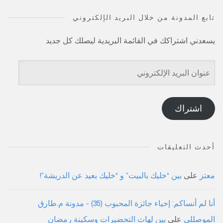
تابع المدونة من خلال البريد الإلكتروني
يسعدني اشتراكك في القائمة البريدية ليصلك كل جديد
عنوان
البريد
الإلكتروني
اشتراك
أحدث التعليقات
معتز
على
بين “خليك بالبيت” و “خليك بعيد عن الدريشة”!
أنا لم أنساكم: إحياء جائزة المحبوب (35) - مدونة م.طارق
الموصللي
على
بين لهاث التحضيرات وسكينة رمضان