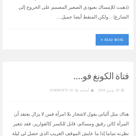
(ذهبت للإمساك بعبودي الصعير المصمم على الخروج إلى
الشارع) …ولكن المنقط أيضا جميل..…
READ MORE
فتاة الكونغ فو….
26 يونيو 2008
أسامة
38 COMMENTS
هناك مثل ألبانى يقول لاشجار بلا امرأة فمن لا يزال يعتقد أن
المرأة كائن رقيق ومسالم، قابل للكسر كالقوارير، فقد تتغير
نظرته تماما إذا ما عايش الموقف الغريب الذي حصل لي ليلة