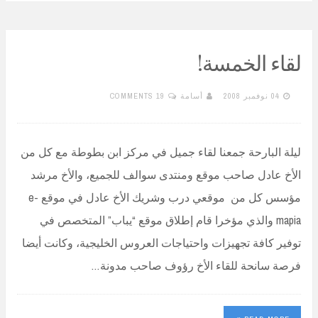
لقاء الخمسة!
04 نوفمبر 2008
أسامة
19 COMMENTS
ليلة البارحة جمعنا لقاء جميل في مركز ابن بطوطة مع كل من
الأخ عادل صاحب موقع ومنتدى سوالف للجميع، والأخ مرشد
مؤسس كل من موقعي درب وشريك الأخ عادل في موقع e-
mapia والذي مؤخرا قام إطلاق موقع “يباب” المتخصص في
توفير كافة تجهيزات واحتياجات العروس الخليجية، وكانت أيضا
فرصة سانحة للقاء الأخ رؤوف صاحب مدونة…