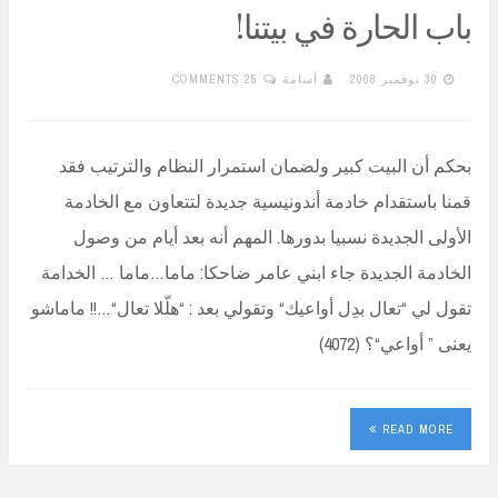
باب الحارة في بيتنا!
30 نوفمبر 2008
أسامة
25 COMMENTS
بحكم أن البيت كبير ولضمان استمرار النظام والترتيب فقد
قمنا باستقدام خادمة أندونيسية جديدة لتتعاون مع الخادمة
الأولى الجديدة نسبيا بدورها. المهم أنه بعد أيام من وصول
الخادمة الجديدة جاء ابني عامر ضاحكا: ماما…ماما … الخدامة
تقول لي “تعال بدِل أواعيك“ وتقولي بعد : “هلّلا تعال“…!! ماماشو
يعنى ” أواعي“؟ (4072)
READ MORE